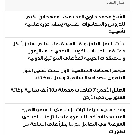
اخبار العدد
الشيخ محمد ضاوي العصيمي : معهد ابن القيم
للدروس والمحاضرات العلمية ينظم دورة علمية
تأصيلية
عدّت العمل التلفزيوني المسيء للإسلام استفزازاً لكل
معتنقي الديانات-الكويت: التعدي على الرموز
والمعتقدات الدينية تعدٍّ على المواثيق الدولية
مؤتمر الصحافة الإسلامية الأول يبحث تفعيل الدور
التنموي للصحافة الإسلامية وسبل نهضتها
الهلال الأحمر: 7 شاحنات محملة بـ15 ألف بطانية لإغاثة
السوريين في الأردن
وفد جمعية إحياء التراث الإسلامي زار سمو الأمير-
العيسى: لقد أكدنا لسموه على التزامنا بالمبادئ
الشرعية في التعامل مع ما يطرأ على الساحة من
تطورات