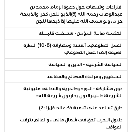
افتراءات وشبهات حول دعوة الإمام محمد بن
عبدالوهاب رحمه الله (5)الذبح للجن كفر، والذبيحة
حرام، ولو سمى الله عليها إذا ذبحها للجن
الحكمـة ضالـة المؤمن-استــفـت قلبـــك
العمل التطوعي.. أسسه ومهاراته (8-10) النظرة
الضيقة إلى العمل التطوعي
السياسة الشرعية - الدين و السياسة
السلفيون ومراعاة المصالح والمفاسد
دون مشاركة «النور» و«الحرية والعدالة» مليونية
الشريعة: «الليبراليون يحاربون شريعة الله»
طرق تساعد على تنمية ذكاء الطفل(1-2)
طبول الـحرب تدق في شمال مالي.. والعالم يترقب
العواقب