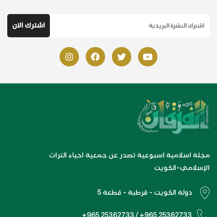
مجلة اسلامية اسبوعية تصدر عن جمعية احياء التراث
الإسلامي-الكويت
دولة الكويت - قرطبة - قطعة 5
+965 25362733 / +965 25362733