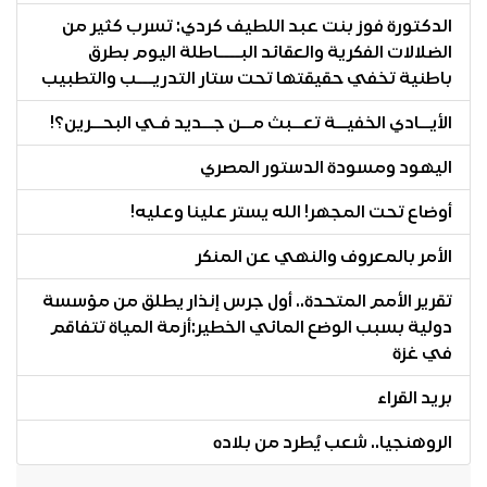
الدكتورة فوز بنت عبد اللطيف كردي: تسرب كثير من
الضلالات الفكرية والعقائد البــــاطلة اليوم بطرق
باطنية تخفي حقيقتها تحت ستار التدريـــب والتطبيب
الأيــادي الخفيــة تعــبث مــن جــديد فـي البحــرين؟!
اليهود ومسودة الدستور المصري
أوضاع تحت المجهر! الله يستر علينا وعليه!
الأمر بالمعروف والنهي عن المنكر
تقرير الأمم المتحدة.. أول جرس إنذار يطلق من مؤسسة
دولية بسبب الوضع المائي الخطير:أزمة المياة تتفاقم
في غزة
بريد القراء
الروهنجيا.. شعب يُطرد من بلاده