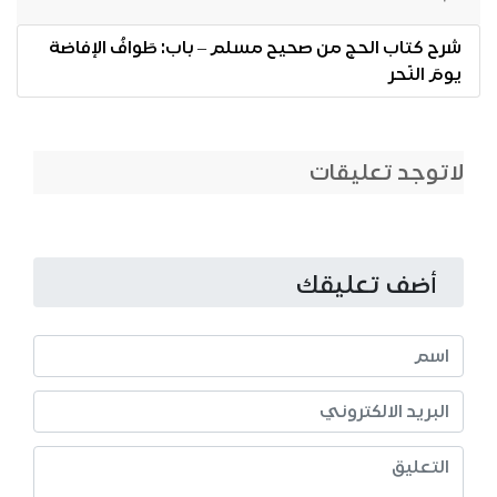
شرح كتاب الحج من صحيح مسلم – باب: طَوافُ الإفاضة
يومَ النّحر
لاتوجد تعليقات
أضف تعليقك