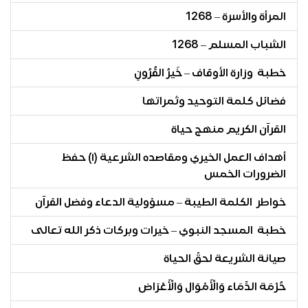
المرأة والأسرة – 1268
الشباب المسلم – 1268
خطبة وزارة الأوقاف – خَيرُ القُرُونِ
فضائل كلمة التوحيد وثمراتها
القرآن الكريم منهج حياة
أهداف العمل الخيري ومقاصده الشرعية (١) حفظ
الضرورات الخمس
خواطر الكلمة الطيبة – مسؤولية الدعاء وفضل القرآن
خطبة المسجد النبوي – خيرات وبركات ذكر الله تعالى
صيانة الشريعة لحقّ الحياة
حُرْمَة الدِّمَاء وَالْأَمْوَال وَالْأَعْرَاض