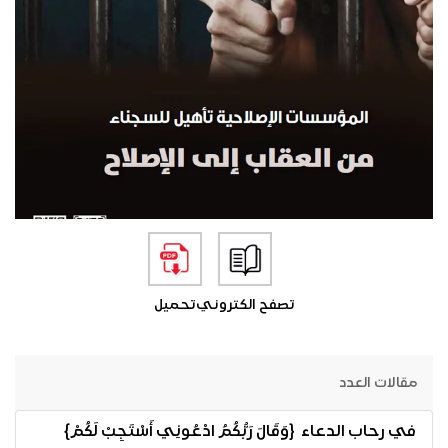
تصفح الكتروني
تحميل
مقالات العدد
في رحاب الدعاء {وَقَالَ رَبُّكُمُ ادْعُونِي أَسْتَجِبْ لَكُمْ}