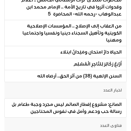
محاضرات منتدى تراث الرمضاني الخامس .. أعلام
وقدوات أثروا في تاريخ الأمة .. الإمام محمد ابن
عبدالوهاب -رحمه الله- المحاضرة 5
من العقاب إلى الإصلاح .. المؤسسات الإصلاحية
الكويتية وتأهيل السجناء دينيا ونفسيا واجتماعيا
ومهنيا
الحياة دارُ امتحان ومَيْدانُ ابتلاء
أَرْبَعُ رَكَائِز لِلتَّاجِرِ الْمُسْلِم
السنن الإلهية (38) من آثر الحق.. أرضاه الله
اخبار العدد
الصانع: مشروع إفطار الصائم ليس مجرد وجبة طعام بل
رسالة حب ودعم وأمل في نفوس المحتاجين
فتاوى العدد