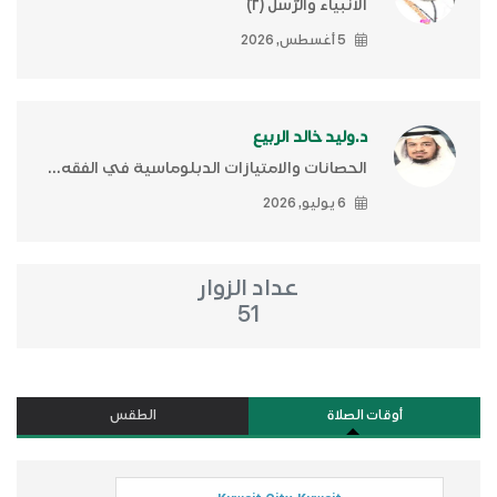
الأنبياء والرّسل (٢)ّ
5 أغسطس, 2026
د.وليد خالد الربيع
الحصانات والامتيازات الدبلوماسية في الفقه...
6 يوليو, 2026
عداد الزوار
51
أوقات الصلاة
الطقس