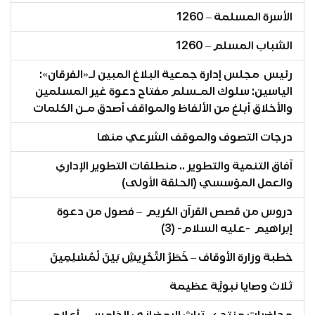
الأسرة المسلمة – 1260
الشباب المسلم – 1260
رئيس مجلس إدارة جمعية البلاغ المبين لـ«الفرقان»:
الياسين: سلوك المـسلم مفتاح دعوة غير المسلمين
والأخلاق أبلغ من الألفاظ والمواقف أصدق مـن الكلمات
درجات التصوف والموقف الشرعي منها
آفاق التنمية والتطوير .. منطلقات التطوير الإداري
والعمل المؤسسي (الحلقة الأولى)
دروس من قصص القرآن الكريم – فصول من دعوة
إبراهيم -عليه السلام- (3)
خطبة وزارة الأوقاف – خَطَرُ التَّحْرِيشِ بَيْنَ لْمُسْلِمِينَ
ثلاث وصايا نبويَّة عظيمة