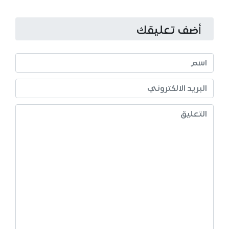
أضف تعليقك