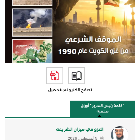
تصفح الكتروني
تحميل
"كلمة رئيس التحرير " أوراق
صحفية
الغزو في ميزان الشريعة
5 أغسطس, 2026