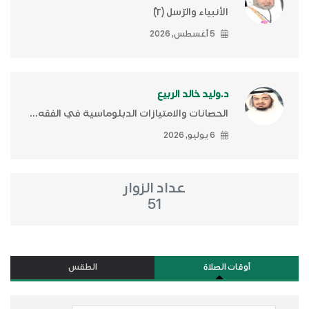
الأنبياء والرّسل (٢)ّ
5 أغسطس, 2026
د.وليد خالد الربيع
الحصانات والامتيازات الدبلوماسية في الفقه...
6 يوليو, 2026
عداد الزوار
51
أوقات الصلاة
الطقس