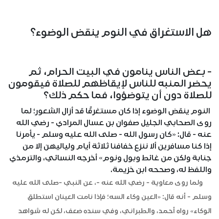
هل الاستغراق في النوم ينقض الوضوء؟
- بعض الناس ينامون في البيت الحرام، ثم
يحضر المنبه للناس لإيقاظهم للصلاة فيقومون
للصلاة دون أن يتوضؤوا، فما حكم ذلك؟
النوم ينقض الوضوء إذا كان مستغرقًا قد أزال الشعور؛ لما
روى الصحابي الجليل صفوان بن عسال المرادي - رضي الله
عنه - قال: «كان رسول الله - صلى الله عليه وسلم - يأمرنا
إذا كنا مسافرين ألا ننزع خفافنا ثلاثة أيام ولياليهن إلا من
جنابة ولكن من غائط وبول ونوم» أخرجه النسائي، والترمذي
واللفظ له، وصححه ابن خزيمة.
ولما روى معاوية - رضي الله عنه -، عن النبي -صلى الله عليه
وسلم - أنه قال: «العين وكاء السه؛ فإذا نامت العينان استطلق
الوكاء» رواه أحمد، والطبراني، وفي سنده ضعف، لكن له شواهد