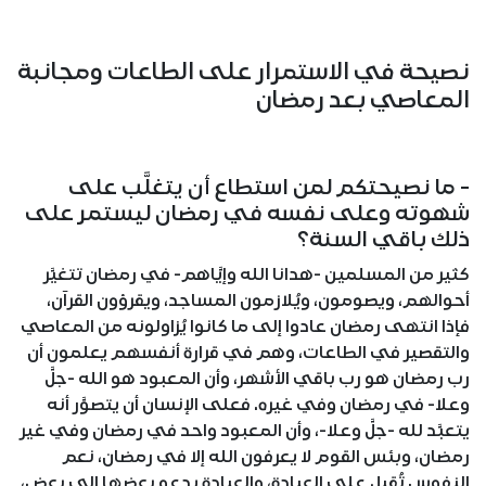
نصيحة في الاستمرار على الطاعات ومجانبة
المعاصي بعد رمضان
- ما نصيحتكم لمن استطاع أن يتغلَّب على
شهوته وعلى نفسه في رمضان ليستمر على
ذلك باقي السنة؟
كثير من المسلمين -هدانا الله وإيَّاهم- في رمضان تتغيَّر
أحوالهم، ويصومون، ويُلازمون المساجد، ويقرؤون القرآن،
فإذا انتهى رمضان عادوا إلى ما كانوا يُزاولونه من المعاصي
والتقصير في الطاعات، وهم في قرارة أنفسهم يعلمون أن
رب رمضان هو رب باقي الأشهر، وأن المعبود هو الله -جلَّ
وعلا- في رمضان وفي غيره. فعلى الإنسان أن يتصوَّر أنه
يتعبَّد لله -جلَّ وعلا-، وأن المعبود واحد في رمضان وفي غير
رمضان، وبئس القوم لا يعرفون الله إلا في رمضان، نعم
النفوس تُقبل على العبادة، والعبادة يدعو بعضها إلى بعض،