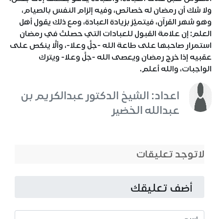
ولا شك أن رمضان له خصائص، وفيه إلزام النفس بالصيام،
وهو شهر القرآن، فيتميَّز بزيادة العبادة، ومع ذلك يقول أهل
العلم: إن علامة القبول للعبادات التي حصلتْ في رمضان
استمرار صاحبها على طاعة الله -جلَّ وعلا-، وألَّا ينكص على
عقبيه إذا خرج رمضان ويعصى الله -جلَّ وعلا- ويترك
الواجبات، والله أعلم.
اعداد: الشيخ الدكتور عبدالكريم بن
عبدالله الخضير
لاتوجد تعليقات
أضف تعليقك