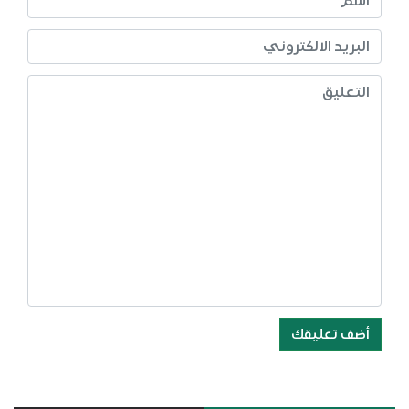
أضف تعليقك