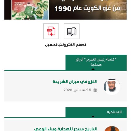
تصفح الكتروني
تحميل
"كلمة رئيس التحرير " أوراق
صحفية
الغزو في ميزان الشريعة
5 أغسطس, 2026
الافتتاحية
التاريخ مصدر للهداية وبناء الوعي