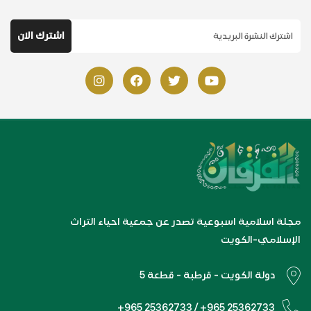
مجلة اسلامية اسبوعية تصدر عن جمعية احياء التراث
الإسلامي-الكويت
دولة الكويت - قرطبة - قطعة 5
+965 25362733 / +965 25362733