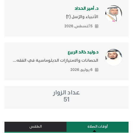
د. أمير الحداد
الأنبياء والرّسل (٢)ّ
5 أغسطس, 2026
د.وليد خالد الربيع
الحصانات والامتيازات الدبلوماسية في الفقه...
6 يوليو, 2026
عداد الزوار
51
أوقات الصلاة
الطقس