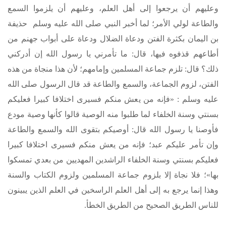
وعليهم أن يرجعوا إلى أهل العلم، وعليهم أن يلزموا السمع
والطاعة لولي الأمر؛ لما أخبر النبي
صلى الله عليه وسلم
حذيفة
بن اليمان بكثرة الفتن ودعاة الضلال ودعاة على أبواب جهنم من
أطاعهم قذفوه فيها، قال: ما تأمرني يا رسول الله إن أدركني
ذلك؟ قال: تلزم جماعة المسلمين وإمامهم؛ لأن هذا منجاة من هذه
الفتن، لزوم الجماعة، والسمع والطاعة قد قال الرسول صلى الله
عليه وسلم : «فإنه من يعش منكم فسيرى اختلافا كبيرا فعليكم
بسنتي وسنة الخلفاء لما طلبوا منه الوصية قالوا كأنها وصية مودع
فأوصنا يا رسول الله قال: أوصيكم بتقوى الله والسمع والطاعة
وإن تأمر عليكم عبد؛ فإنه من يعش منكم فسيرى اختلافا كبيرا
فعليكم بسنتي وسنة الخلفاء الراشدين المهديين من بعدي تمسكوا
بها»؛ فلا نجاة إلا بلزوم جماعة المسلمين ولزوم الكتاب والسنة
وهذا إنما يرجع به إلى أهل العلم الراسخين في العلم الذين يبينون
للناس الطريق الصحيح من الطريق الخطأ.