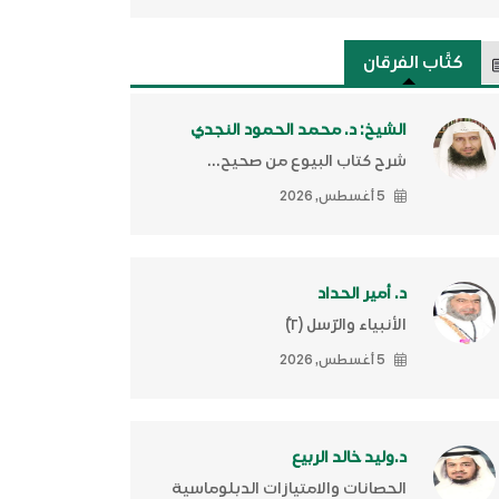
كتَّاب الفرقان
الشيخ: د. محمد الحمود النجدي
شرح كتاب البيوع من صحيح...
5 أغسطس, 2026
د. أمير الحداد
الأنبياء والرّسل (٢)ّ
5 أغسطس, 2026
د.وليد خالد الربيع
الحصانات والامتيازات الدبلوماسية