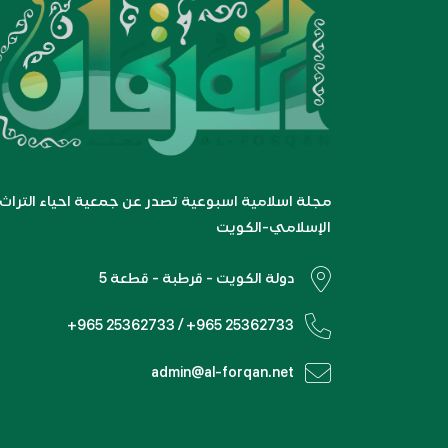
مجلة اسلامية اسبوعية تصدر عن جمعية احياء التراث
الإسلامي-الكويت
دولة الكويت - قرطبة - قطعة 5
+965 25362733 / +965 25362733
admin@al-forqan.net