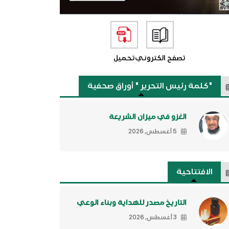
تصفح الكتروني
تحميل
"كلمة رئيس التحرير " أوراق صحفية
الغزو في ميزان الشريعة
5 أغسطس, 2026
الافتتاحية
التاريخ مصدر للهداية وبناء الوعي
3 أغسطس, 2026