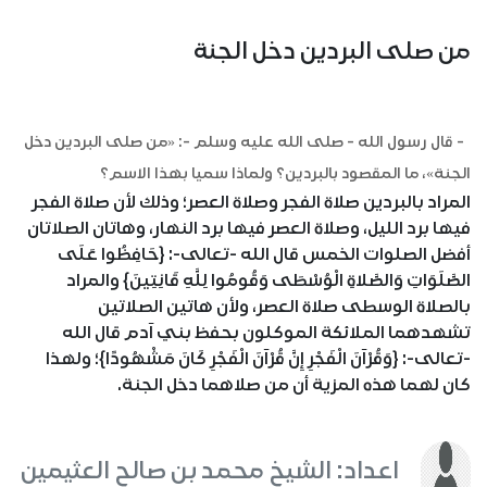
من صلى البردين دخل الجنة
- قال رسول الله - صلى الله عليه وسلم -: «من صلى البردين دخل
الجنة»، ما المقصود بالبردين؟ ولماذا سميا بهذا الاسم؟
المراد بالبردين صلاة الفجر وصلاة العصر؛ وذلك لأن صلاة الفجر
فيها برد الليل، وصلاة العصر فيها برد النهار، وهاتان الصلاتان
أفضل الصلوات الخمس قال الله -تعالى-: {حَافِظُوا عَلَى
الصَّلَوَاتِ وَالصَّلاةِ الْوُسْطَى وَقُومُوا لِلَّهِ قَانِتِينَ} والمراد
بالصلاة الوسطى صلاة العصر، ولأن هاتين الصلاتين
تشهدهما الملائكة الموكلون بحفظ بني آدم قال الله
-تعالى-: {وَقُرْآنَ الْفَجْرِ إِنَّ قُرْآنَ الْفَجْرِ كَانَ مَشْهُودًا}؛ ولهذا
كان لهما هذه المزية أن من صلاهما دخل الجنة.
اعداد: الشيخ محمد بن صالح العثيمين