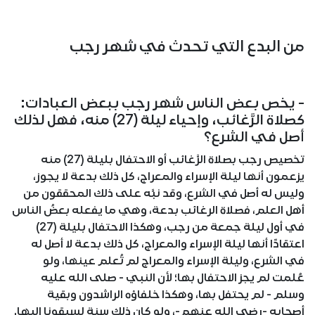
من البدع التي تحدث في شهر رجب
- يخص بعض الناس شهر رجب ببعض العبادات:
كصلاة الرَّغائب، وإحياء ليلة (27) منه، فهل لذلك
أصل في الشرع؟
تخصيص رجب بصلاة الرَّغائب أو الاحتفال بليلة (27) منه
يزعمون أنها ليلة الإسراء والمعراج، كل ذلك بدعة لا يجوز،
وليس له أصل في الشرع، وقد نبَّه على ذلك المحققون من
أهل العلم، فصلاة الرغائب بدعة، وهي ما يفعله بعضُ الناس
في أول ليلة جمعة من رجب، وهكذا الاحتفال بليلة (27)
اعتقادًا أنها ليلة الإسراء والمعراج، كل ذلك بدعة لا أصل له
في الشرع، وليلة الإسراء والمعراج لم تُعلم عينها، ولو
عُلمت لم يجز الاحتفال بها؛ لأن النبي - صلى الله عليه
وسلم - لم يحتفل بها، وهكذا خلفاؤه الراشدون وبقية
أصحابه -رضي الله عنهم-، ولو كان ذلك سنة لسبقونا إليها.