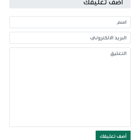
أضف تعليقك
أضف تعليقك