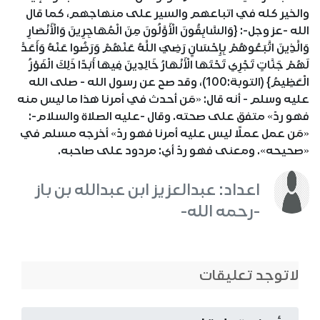
والخير كله في اتباعهم والسير على منهاجهم، كما قال
الله -عز وجل-: {وَالسَّابِقُونَ الْأَوَّلُونَ مِنَ الْمُهَاجِرِينَ وَالْأَنْصَارِ
وَالَّذِينَ اتَّبَعُوهُمْ بِإِحْسَانٍ رَضِيَ اللَّهُ عَنْهُمْ وَرَضُوا عَنْهُ وَأَعَدَّ
لَهُمْ جَنَّاتٍ تَجْرِي تَحْتَهَا الْأَنْهَارُ خَالِدِينَ فِيهَا أَبَدًا ذَلِكَ الْفَوْزُ
الْعَظِيمُ} (التوبة:100)، وقد صح عن رسول الله - صلى الله
عليه وسلم - أنه قال: «مَن أحدث في أمرنا هذا ما ليس منه
فهو ردّ» متفق على صحته. وقال -عليه الصلاة والسلام-:
«مَن عمل عملًا ليس عليه أمرنا فهو ردّ» أخرجه مسلم في
«صحيحه». ومعنى فهو ردّ أي: مردود على صاحبه.
اعداد: عبدالعزيز ابن عبدالله بن باز
-رحمه الله-
لاتوجد تعليقات