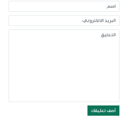
أضف تعليقك