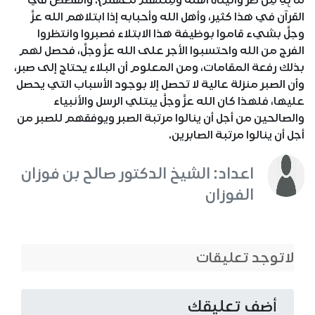
مَا بِهِ مِنْ ضُرٍّ وَآتَيْنَاهُ أَهْلَهُ وَمِثْلَهُمْ مَعَهُمْ}. والقصص في
القرآن في هذا كثير، وأهل الله وأحبابه إذا ابتلاهم الله عزَّ
وجلَّ بشيء قاموا بوظيفة هذا الابتلاء فصبروا وانتظروا
الفرج من الله واحتسبوا الأجر على الله عزَّ وجلَّ، فحصل لهم
بذلك رفعة المقامات، ومن المعلوم أن البلاء يحتاج إلى صبر،
وأن الصبر منزلة عالية لا تحصل إلا بوجود الأسباب التي يحصل
عليها، فلهذا كان الله عزَّ وجلَّ يبتلي الرسل والأنبياء
والصالحين من أجل أن ينالوا مرتبة الصبر ويوفقهم للصبر من
أجل أن ينالوا مرتبة الصابرين.
اعداد: الشيخ الدكتور صالح بن فوزان
الفوزان
لاتوجد تعليقات
أضف تعليقك