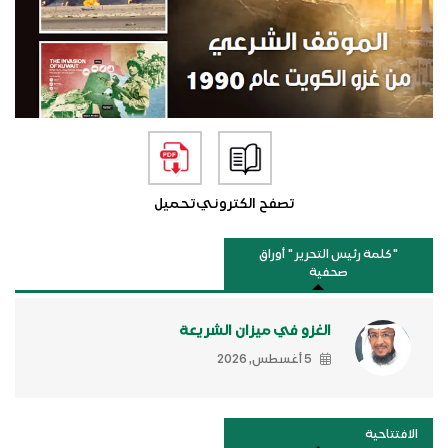
تصفح الكتروني
تحميل
"كلمة رئيس التحرير " أوراق
صحفية
الغزو في ميزان الشريعة
5 أغسطس, 2026
الافتتاحية