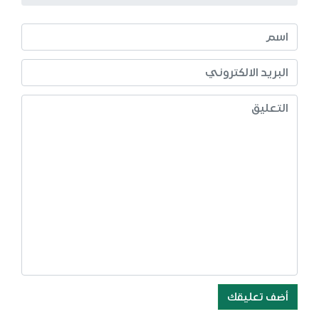
أضف تعليقك