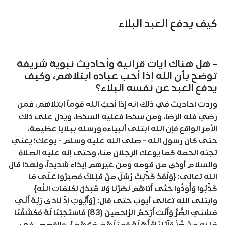
كيف يدفع العبد البلاء
- هل هناك آيات قرآنية وأحاديث نبوية شريفة
توضح بأن الله إذا أحب عباده ابتلاهم، وكيف
يدفع العبد عن نفسه البلاء؟
وردت أحاديث في ذلك أنه إذا أحبَّ الله قوماً ابتلاهم، فمن
رضي فله الرضا، ومن سخط فعليه السخط، ويدل على ذلك
الأمر الواقع فإن الله ابتلى أنبياءه ورسله ببلايا عظيمة،
حتى كان رسول الله - صلى الله عليه وسلم - يوعك؛ يعني
تجئه الحمة كما يوعك الرجلان منا، وحتى إنه عليه الصلاة
والسلام أوذي من قومه ومن غيرهم إيذاء شديداً، ولهذا قال
الله تعالى: {وَلَقَدْ كُذِّبَتْ رُسُلٌ مِنْ قَبْلِكَ فَصَبَرُوا عَلَى مَا
كُذِّبُوا وَأُوذُوا حَتَّى أَتَاهُمْ نَصْرُنَا وَلا مُبَدِّلَ لِكَلِمَاتِ اللَّهِ}
وابتلى الله تعالى أيوب حتى قال: {وَأَيُّوبَ إِذْ نَادَى رَبَّهُ أَنِّي
مَسَّنِيَ الضُّرُّ وَأَنْتَ أَرْحَمُ الرَّاحِمِينَ (83) فَاسْتَجَبْنَا لَهُ فَكَشَفْنَا