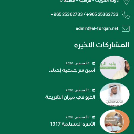
دولة الكويت - قرطبة - قطعة 5
+965 25362733 / +965 25362733
admin@al-forqan.net
المشاركات الاخيره
5 أغسطس، 2026
أمين سر جمعية إحياء.
5 أغسطس، 2026
الغزو في ميزان الشريعة
5 أغسطس، 2026
الأسرة المسلمة 1317