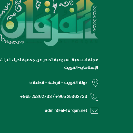
مجلة اسلامية اسبوعية تصدر عن جمعية احياء التراث
الإسلامي-الكويت
دولة الكويت - قرطبة - قطعة 5
+965 25362733 / +965 25362733
admin@al-forqan.net