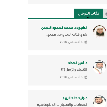
كتَّاب الفرقان
الشيخ: د. محمد الحمود النجدي
شرح كتاب البيوع من صحيح...
5 أغسطس, 2026
د. أمير الحداد
الأنبياء والرّسل (٢)ّ
5 أغسطس, 2026
د.وليد خالد الربيع
الحصانات والامتيازات الدبلوماسية