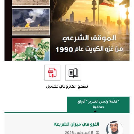
تصفح الكتروني
تحميل
"كلمة رئيس التحرير " أوراق
صحفية
الغزو في ميزان الشريعة
5 أغسطس, 2026