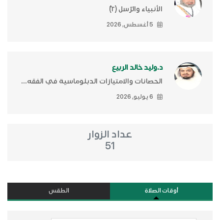
الأنبياء والرّسل (٢)ّ
5 أغسطس, 2026
د.وليد خالد الربيع
الحصانات والامتيازات الدبلوماسية في الفقه...
6 يوليو, 2026
عداد الزوار
51
أوقات الصلاة
الطقس