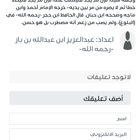
وجهه شيئا، فإن لم يجد فلينصب عصا، فإن لم يجد فليخط
خطا ثم لا يضره من مر بين يديه» خرجه الإمام أحمد وابن
ماجه وصححه ابن حبان. قال الحافظ ابن حجر -رحمه الله- في
(البلوغ)، ولم يصب من زعم أنه مضطرب بل هو حسن.
اعداد: عبدالعزيز ابن عبدالله بن باز
-رحمه الله-
لاتوجد تعليقات
أضف تعليقك