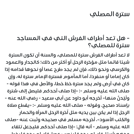
سترة المصلي
- هل تعد أطراف الفرش التي في المساجد
سترة للمصلي؟
لا تعد أطراف الفرش سترة للمصلي، والسنة أن تكون السترة
شيئا قائما مثل مؤخرة الرحل أو أكثر من ذلك؛ كالجدار والعمود
والكرسي ونحو ذلك، فإن لم يجد طرح عصا أو نحوها قدامه إذا
كان إماما أو منفردا، أما المأموم فسترة الإمام سترة له، وإن
كان في أرض ولم يجد سترة خطّ خطا، والأصل في هذا قوله -
صلى الله عليه وسلم -: «إذا صلى أحدكم فليصل إلى سُترة
ولَيْدنُ منها» أخرجه أبو داود عن أبي سعيد - رضي الله عنه -
بإسناد صحيح. وقوله - صلى الله عليه وسلم -: «يقطع صلاة
الرجل إذا لم يكن بين يديه مثل آخرة الرحل المرأة والحمار
والكلب الأسود». أخرجه مسلم في صحيحه وثبت عنه -صلى
الله عليه وسلم - أنه قال: «إذا صلى أحدكم فليجعل تلقاء