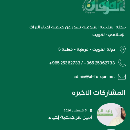
مجلة اسلامية اسبوعية تصدر عن جمعية احياء التراث
الإسلامي-الكويت
دولة الكويت - قرطبة - قطعة 5
+965 25362733 / +965 25362733
admin@al-forqan.net
المشاركات الاخيره
5 أغسطس، 2026
أمين سر جمعية إحياء.