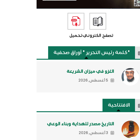
تصفح الكتروني
تحميل
"كلمة رئيس التحرير " أوراق صحفية
الغزو في ميزان الشريعة
5 أغسطس, 2026
الافتتاحية
التاريخ مصدر للهداية وبناء الوعي
3 أغسطس, 2026