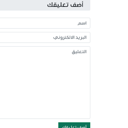
أضف تعليقك
أضف تعليقك