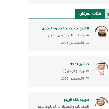
كتَّاب الفرقان
الشيخ: د. محمد الحمود النجدي
شرح كتاب البيوع من صحيح...
5 أغسطس, 2026
د. أمير الحداد
الأنبياء والرّسل (٢)ّ
5 أغسطس, 2026
د.وليد خالد الربيع
الحصانات والامتيازات الدبلوماسية