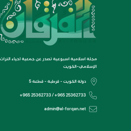
مجلة اسلامية اسبوعية تصدر عن جمعية احياء التراث
الإسلامي-الكويت
دولة الكويت - قرطبة - قطعة 5
+965 25362733 / +965 25362733
admin@al-forqan.net