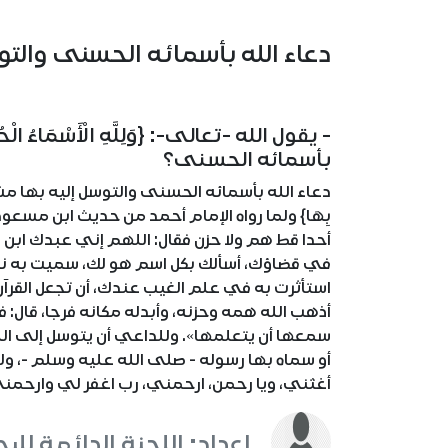
دعاء الله بأسمائه الحسنى والتو
- يقول الله -تعالى-: {وَلِلَّهِ الْأَسْمَاءُ ا
بأسمائه الحسنى؟
دعاء الله بأسمائه الحسنى والتوسل إليه بها مشروع؛ لقو
بِهَا} ولما رواه الإمام أحمد من حديث ابن مسعود
أحدا قط هم ولا حزن فقال: اللهم إني عبدك اب
في قضاؤك، أسألك بكل اسم هو لك، سميت به نفسك
استأثرت به في علم الغيب عندك، أن تجعل القرآ
أذهب الله همه وحزنه، وأبدله مكانه فرجا، قال: ف
سمعها أن يتعلمها». وللداعي أن يتوسل إلى ا
أو سماه بها رسوله - صلى الله عليه وسلم -، ول
أغثني، ويا رحمن، ارحمني، رب اغفر لي وارحمني،
اعداد: اللجنة الدائمة للب