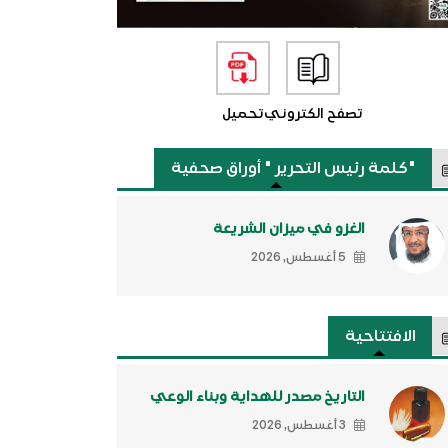
تصفح الكتروني
تحميل
"كلمة رئيس التحرير " أوراق صحفية
الغزو في ميزان الشريعة
5 أغسطس, 2026
الافتتاحية
التاريخ مصدر للهداية وبناء الوعي
3 أغسطس, 2026