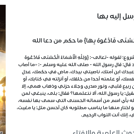
سل إليه بها
لْحُسْنَى فَادْعُوهُ بِهَا} ما حكم من دعا الله
له -تعالى-: {وَلِلَّهِ الْأَسْمَاءُ الْحُسْنَى فَادْعُوهُ
 قال: قال رسول الله - صلى الله عليه وسلم -: «ما أصاب
ن عبدك ابن أمتك، ناصيتي بيدك، ماض في حكمك، عدل
، أو علمته أحدا من خلقك، أو أنزلته في كتابك، أو
ن ربيع قلبي، ونور صدري وجلاء حزني وذهاب همي، إلا
قيل: يا رسول الله، ألا نتعلمها؟ فقال: بلى، ينبغي لمن
لله بأي اسم من أسمائه الحسنى التي سمى بها نفسه،
و اختار منها ما يناسب مطلوبه كان أحسن مثل: يا مغيث،
 إنك أنت التواب الرحيم.
حوث العلمية والإفتاء