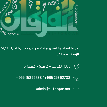
مجلة اسلامية اسبوعية تصدر عن جمعية احياء التراث
الإسلامي-الكويت
دولة الكويت - قرطبة - قطعة 5
+965 25362733 / +965 25362733
admin@al-forqan.net