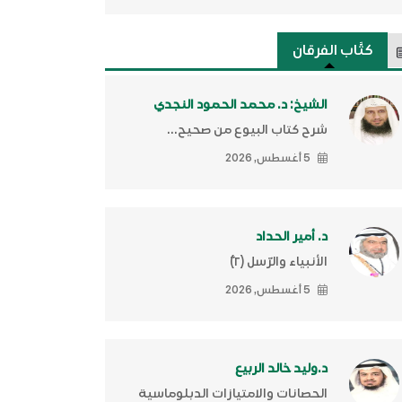
كتَّاب الفرقان
الشيخ: د. محمد الحمود النجدي
شرح كتاب البيوع من صحيح...
5 أغسطس, 2026
د. أمير الحداد
الأنبياء والرّسل (٢)ّ
5 أغسطس, 2026
د.وليد خالد الربيع
الحصانات والامتيازات الدبلوماسية