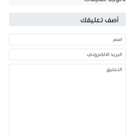
أضف تعليقك