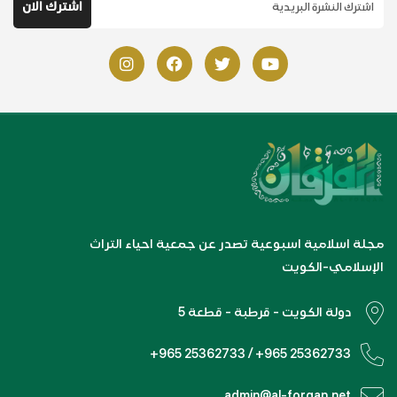
مجلة اسلامية اسبوعية تصدر عن جمعية احياء التراث
الإسلامي-الكويت
دولة الكويت - قرطبة - قطعة 5
+965 25362733 / +965 25362733
admin@al-forqan.net