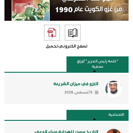
تصفح الكتروني
تحميل
"كلمة رئيس التحرير " أوراق
صحفية
الغزو في ميزان الشريعة
5 أغسطس, 2026
الافتتاحية
التاريخ مصدر للهداية وبناء الوعي