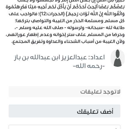
كَثِيرًا مِنَ الظَّنِّ إِنَّ بَعْضَ الظَّنِّ إِثْمٌ وَلا تَجَسَّسُوا وَلا يَغْتَبْ
بَعْضُكُمْ بَعْضًا أَيُحِبُّ أَحَدُكُمْ أَنْ يَأْكُلَ لَحْمَ أَخِيهِ مَيْتًا فَكَرِهْتُمُوهُ
وَاتَّقُوا اللَّهَ إِنَّ اللَّهَ تَوَّابٌ رَحِيمٌ} (الحجرات:12)؛ فالواجب على
كل مسلم ومسلمة الحذر من الغيبة والتواصي بتركها؛
طاعة لله -سبحانه- ولرسوله - صلى الله عليه وسلم -،
وحرصًا من المسلم على ستر إخوانه وعدم إظهار عوراتهم،
ولأن الغيبة من أسباب الشحناء والعداوة وتفريق المجتمع.
اعداد: عبدالعزيز ابن عبدالله بن باز
-رحمه الله-
لاتوجد تعليقات
أضف تعليقك