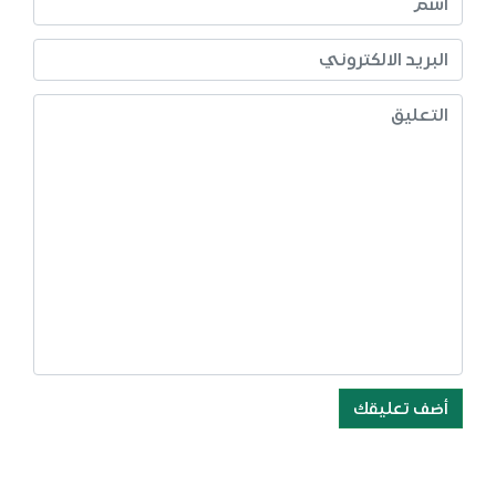
أضف تعليقك