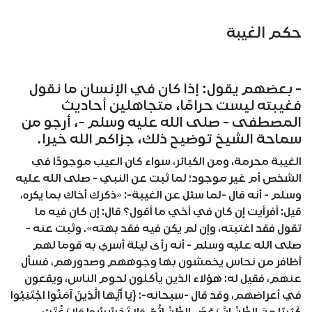
حكم الغيبة
- بعضهم يقول: إذا كان في الإنسان ما نقول
فغيبته ليست حرامًا، متجاهلين أحاديث
المصطفى - صلى الله عليه وسلم -، أرجو من
سماحة الشيخ توضيح ذلك، جزاكم الله خيرا.
الغيبة محرمة، ومن الكبائر، سواء كان العيب موجودًا في
الشخص أم غير موجود؛ لما ثبت عن النبي - صلى الله عليه
وسلم - أنه قال -لما سئل عن الغيبة-: «ذكرك أخاك بما يكره،
قيل: أفرأيت إن كان في أخي ما أقول؟ قال: إن كان فيه ما
تقول فقد اغتبته، وإن لم يكن فيه فقد بهته». وثبت عنه -
صلى الله عليه وسلم - أنه رأى ليلة أسري به قوما لهم
أظافر من نحاس يخمشون بها وجوههم وصدورهم، فسأل
عنهم، فقيل له: هؤلاء الذين يأكلون لحوم الناس، ويقعون
في أعراضهم، وقد قال -سبحانه-: {يَا أَيُّهَا الَّذِينَ آمَنُوا اجْتَنِبُوا