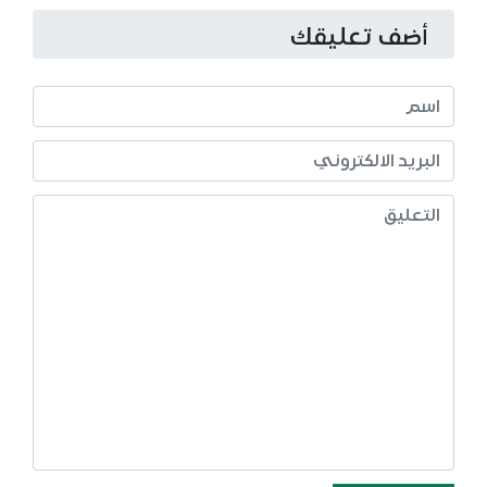
أضف تعليقك