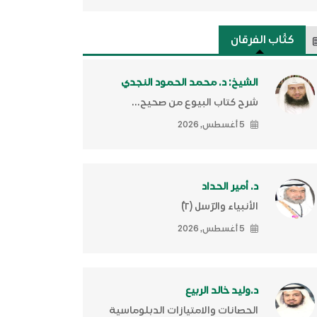
كتَّاب الفرقان
الشيخ: د. محمد الحمود النجدي
شرح كتاب البيوع من صحيح...
5 أغسطس, 2026
د. أمير الحداد
الأنبياء والرّسل (٢)ّ
5 أغسطس, 2026
د.وليد خالد الربيع
الحصانات والامتيازات الدبلوماسية