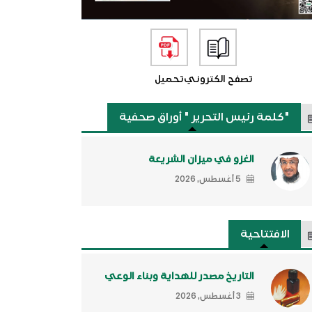
تصفح الكتروني
تحميل
"كلمة رئيس التحرير " أوراق صحفية
الغزو في ميزان الشريعة
5 أغسطس, 2026
الافتتاحية
التاريخ مصدر للهداية وبناء الوعي
3 أغسطس, 2026