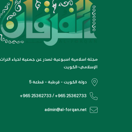
مجلة اسلامية اسبوعية تصدر عن جمعية احياء التراث
الإسلامي-الكويت
دولة الكويت - قرطبة - قطعة 5
+965 25362733 / +965 25362733
admin@al-forqan.net