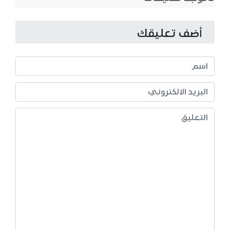
أضف تعليقك