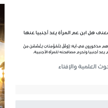
بمعنى هل ابن عم المرأة يعد أجنبيا عنها
ورون في آية: {وَقُلْ لِلْمُؤْمِنَاتِ يَغْضُضْنَ مِنْ
العم يعد أجنبيا وتحرم مصافحته للمرأة الأجنبية.
حوث العلمية والإفتاء