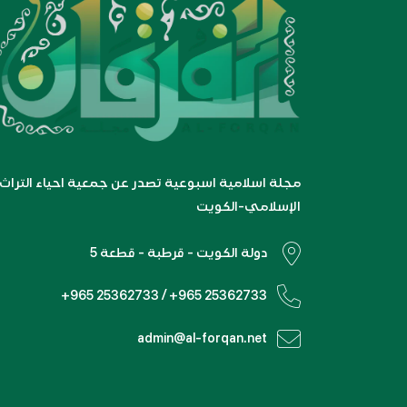
مجلة اسلامية اسبوعية تصدر عن جمعية احياء التراث
الإسلامي-الكويت
دولة الكويت - قرطبة - قطعة 5
+965 25362733 / +965 25362733
admin@al-forqan.net