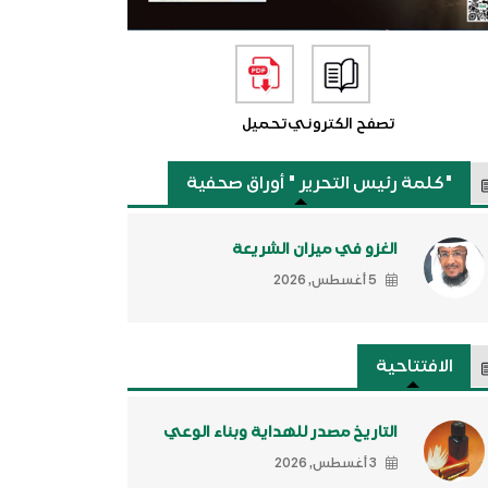
تصفح الكتروني
تحميل
"كلمة رئيس التحرير " أوراق صحفية
الغزو في ميزان الشريعة
5 أغسطس, 2026
الافتتاحية
التاريخ مصدر للهداية وبناء الوعي
3 أغسطس, 2026