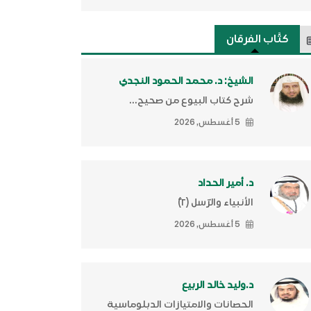
كتَّاب الفرقان
الشيخ: د. محمد الحمود النجدي
شرح كتاب البيوع من صحيح...
5 أغسطس, 2026
د. أمير الحداد
الأنبياء والرّسل (٢)ّ
5 أغسطس, 2026
د.وليد خالد الربيع
الحصانات والامتيازات الدبلوماسية