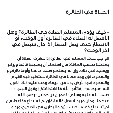
الصلاة في الطائرة
- كيف يؤدي المسلم الصلاة في الطائرة؟ وهل
الأفضل له الصلاة في الطائرة أول الوقت، أو
الانتظار حتى يصل المطار إذا كان سيصل في
آخر الوقت؟
الواجب على المسلم في الطائرة إذا حضرت الصلاة أن
يصليها بحسب الطاقة: فإن استطاع أن يصليها قائما ويركع
ويسجد فعل ذلك، وإن لم يستطع صلى جالسا وأومأ بالركوع
والسجود، فإن وجد مكانا في الطائرة يستطيع فيه القيام
والسجود في الأرض بدلا من الإيماء وجب عليه ذلك؛ لقول
الله -سبحانه-: {فَاتَّقُوا اللَّهَ مَا اسْتَطَعْتُمْ} وقول النبي -
صلى الله عليه وسلم - لعمران بن حصين -رضي الله
عنهما- وكان مريضا: «صل قائما، فإن لم تستطع فقاعدا، فإن
لم تستطع فعلى جنب » (رواه البخاري في الصحيح، ورواه