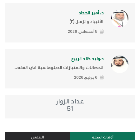
د. أمير الحداد
الأنبياء والرّسل (٢)ّ
5 أغسطس, 2026
د.وليد خالد الربيع
الحصانات والامتيازات الدبلوماسية في الفقه...
6 يوليو, 2026
عداد الزوار
51
أوقات الصلاة
الطقس