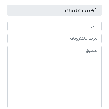
أضف تعليقك