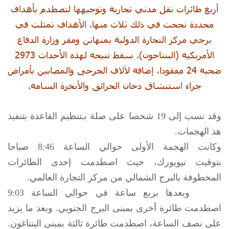
أربع طائرات نقل مدني تجارية وتوجيهها لتصطدم بأهداف
محددة نجحت في ذلك ثلاث منها. الأهداف تمثلت في
برجي مركز التجارة الدولية بمنهاتن ومقر وزارة الدفاع
الأمريكية (البنتاجون). سقط نتيجة لهذه الأحداث 2973
ضحية 24 مفقودا، إضافة لآلاف الجرحى والمصابين بأمراض
جراء استنشاق دخان الحرائق والأبخرة السامة.
وقد نسب إلى 19 شخصا على صلة بـتنظيم القاعدة بتنفيذ
هذ الهجمات.
وكانت الهجمة الأولى حوالي الساعة 8:46 صباحا
بتوقيت نيويورك، حيث اصطدمت إحدى الطائرات
المخطوفة بالبرج الشمالي من مركز التجارة العالمي.
وبعدها بربع ساعة في حوالي الساعة 9:03
اصطدمت طائرة أخرى بمبنى البرج الجنوبي. وبعد ما يزيد
على نصف الساعة، اصطدمت طائرة ثالثة بمبنى البنتاغون.