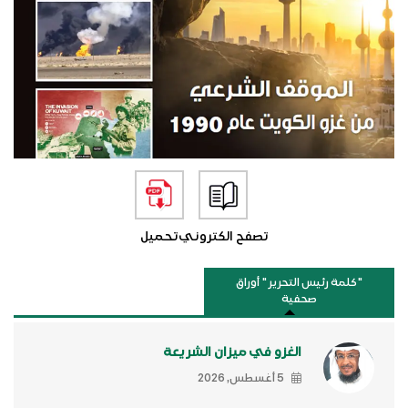
تصفح الكتروني
تحميل
"كلمة رئيس التحرير " أوراق
صحفية
الغزو في ميزان الشريعة
5 أغسطس, 2026