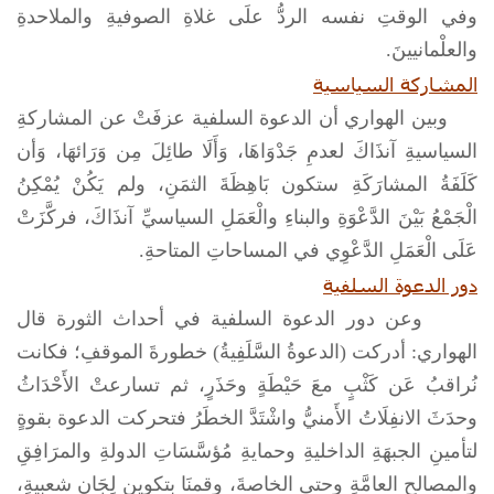
وفي الوقتِ نفسه الردُّ علَى غلاةِ الصوفيةِ والملاحدةِ
والعلْمانيينَ.
المشاركة السياسية
وبين الهواري أن الدعوة السلفية عزفَتْ عن المشاركةِ
السياسيةِ آنذَاكَ لعدمِ جَدْوَاهَا، وَأَلَا طائِلَ مِن وَرَائهَا، وَأن
كَلَفَةُ المشارَكَةِ ستكون بَاهِظَةَ الثمَنِ، ولم يَكُنْ يُمْكِنُ
الْجَمْعُ بَيْنَ الدَّعْوَةِ والبناءِ والْعَمَلِ السياسيِّ آنذَاكَ، فركَّزَتْ
عَلَى الْعَمَلِ الدَّعْوِي في المساحاتِ المتاحةِ.
دور الدعوة السلفية
وعن دور الدعوة السلفية في أحداث الثورة قال
الهواري: أدركت (الدعوةُ السَّلَفِيةُ) خطورةَ الموقفِ؛ فكانت
نُراقبُ عَن كَثْبٍ معَ حَيْطَةٍ وحَذَرٍ، ثم تسارعتْ الأَحْدَاثُ
وحدَثَ الانفِلَاتُ الأَمنيُّ واشْتَدَّ الخطَرُ فتحركت الدعوة بقوةٍ
لتأمينِ الجبهَةِ الداخليةِ وحمايةِ مُؤسَّسَاتِ الدولةِ والمرَافِقِ
والمصالحِ العامَّةِ وحتى الخاصةَ، وقمنَا بتكوين لِجَانٍ شعبيةٍ،