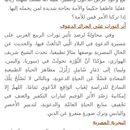
عقليا عاطفيا حكيما والأمة بحاجة شديدة لمن يحمله إليها.
إذا تركنا الأمر فمن للأمة؟
أَثر الثوراتِ على الحِراك الدعوي
وفي محاولةٌ لرصدِ تأثيرِ ثورات الربيع العربي على
مَسيرةِ الدعوةِ في البلادِ الَّتِي انْدَلَعَتْ فيها، والحديث عن
الحالِ المصريةِ بوصفها مثالاٍ تطبيقيا، تحدث الشيخ شريف
الهواري، مؤكدًا أنَّ الثَّوْرَة تحولَتْ في (سوريا، واليمن،
وليبيا) إلى دَمَارٍ شَامِلٍ زَلْزَلَ مظاهرَ الحياةِ الطبيعيةِ
المعتادةِ فَضْلًا عَن الحياةِ الدعويةِ، وبالتالي لا تَصْلُحُ تِلْكَ
النماذجُ للدراسةِ لِغَيابِ الوَاقِعِ الدَّعَوِي تَمَامًا، اللهمَّ إِلا
إمكانيةَ رَصْدِ الأَثرِ الوَخِيمِ لتياراتِ التكفيرِ والعنفِ في
تَجْفيفِ منابعِ الحياةِ العامَّةِ والدعويةِ، لتدميرِ الأَخضرِ
واليابسِ وتركِ صورةٍ منفرةٍ عن الدينِ.
التجربة المصرية