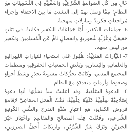
خَالٍ مِن كُلِّ الضوابطِ الشَّرْعِيَّةِ وَالعَقْلِيَّةِ فِي التِّسْعِينَاتِ مَعَ
النظامِ؛ مِمَّا وَصلَ بهمْ إلى التشتتِ مَا بينَ الاختفاءِ وإجراءِ
مُراجعاتٍ فكريةً وتنازلاتٍ منهجيةً.
6- جماعات التكفير: أَمَّا جَمَاعَاتُ التكفيرِ فكانتْ في بَيَاتٍ
حَقيقيٍّ وَعُزْلَةٍ شُعوريةٍ وانفصالٍ تَامٍّ عَن الْمُسلِمِينَ وتكفير
من ليس معهم.
7- التَّيَّاراتُ المَدَنِيَّةُ: ظُهُورٌ عَلَى استحياءِ للتياراتِ الليبراليةِ
والعلمانيةِ واليَسَاريةِ وبَعْضِ الجمعياتِ الحقوقِيةِ ومنظمات
المجتمع المدني، وكانَتْ تحرُّكَاتٌ مشوبةٌ بحذَرٍ وَسَطَ أجواءٍ
وضغوطِ وأزماتٍ متعددَةٍ معَ النظامِ.
8- الدعوةُ السَّلَفِيةُ: وقد أعلنتْ منذُ نشأتِهَا أنها دعوةٌ
إِصْلَاحِيَّةٌ سِلْمِيَّةٌ عَلَنِيَّةٌ عِلْمِيَّةٌ، تَبَنَّتْ الْعَمَل الجمَاعِيَّ لإقامةِ
فروضِ الكفايةِ، مَع اعتبارِ سُنَّةِ التدرجِ والسُّننِ الكَونيةِ
الشَّرعيةِ، وفَعَّلَتْ فِقْهَ المصالحِ وَالْمَفَاسِدِ واخْتِيَارَ خَيْرَ
الخيرَيْنِ وَتَرْكَ شَرَّ الشَّرَّيْنِ، وارتِكَابَ أَخَفِّ الضررَينِ،