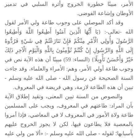
الأمر، مبينًا خطورة الخروج وأثره السلبي في تدمير
الأوطان وإشاعة الفوضى.
وقد أكد الموصلي على وجوب طاعة ولي الأمر لقول
الله -تعالى-: {يَا أَيُّهَا الَّذِينَ آمَنُوا أَطِيعُوا اللَّهَ وَأَطِيعُوا
الرَّسُولَ وَأُولِي الْأَمْرِ مِنْكُمْ فَإِنْ تَنَازَعْتُمْ فِي شَيْءٍ فَرُدُّوهُ
إِلَى اللَّهِ وَالرَّسُولِ إِنْ كُنْتُمْ تُؤْمِنُونَ بِاللَّهِ وَالْيَوْمِ الْآخِرِ ذَلِكَ
خَيْرٌ وَأَحْسَنُ تَأْوِيلًا} (النساء: 59) مبينًا أن هذه الآية نص في
وجوب طاعة أولي الأمر، وهم: الأمراء والعلماء، وقد جاءت
السنة الصحيحة عن رسول الله -
صلى الله عليه وسلم
-
تبين أن هذه الطاعة لازمة، وهي فريضة في المعروف.
والنصوص من السنة تبين المعنى، وتقيد إطلاق الآية
بأن المراد: طاعتهم في المعروف، ويجب على المسلمين
طاعة ولاة الأمور في المعروف لا في المعاصي، فإذا أمروا
بالمعصية فلا يطاعون فيها، لكن لا يجوز الخروج عليهم
بأسبابها؛ لقوله -
صلى الله عليه وسلم
-: «ألا من ولي عليه