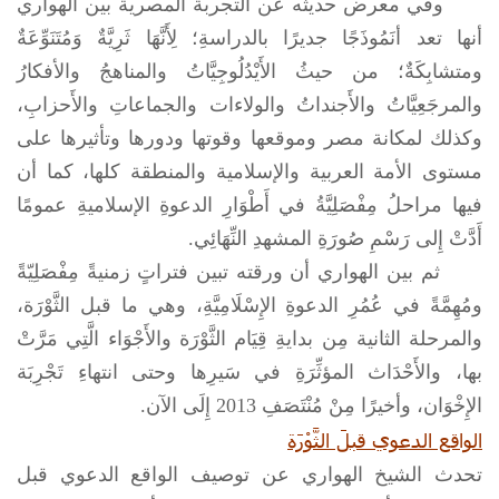
وفي معرض حديثه عن التجربة المصرية بين الهواري
أنها تعد أنَمُوذَجًا جديرًا بالدراسةِ؛ لِأَنَّهَا ثَرِيَّةٌ وَمُتَنَوِّعَةٌ
ومتشابِكَةٌ؛ من حيثُ الأَيْدُلُوجِيَّاتُ والمناهجُ والأفكارُ
والمرجَعِيَّاتُ والأَجنداتُ والولاءات والجماعاتِ والأَحزابِ،
وكذلك لمكانة مصر وموقعها وقوتها ودورها وتأثيرها على
مستوى الأمة العربية والإسلامية والمنطقة كلها، كما أن
فيها مراحلُ مِفْصَلِيَّةُ في أَطْوَارِ الدعوةِ الإسلاميةِ عمومًا
أَدَّتْ إِلى رَسْمِ صُورَةِ المشهدِ النِّهَائِي.
ثم بين الهواري أن ورقته تبين فتراتٍ زمنيةً مِفْصَلِيّةً
ومُهِمَّةً في عُمُرِ الدعوةِ الإِسْلَامِيَّةِ، وهي ما قبل الثَّوْرَة،
والمرحلة الثانية مِن بدايةِ قِيَام الثَّوْرَة والأَجْوَاء الَّتِي مَرَّتْ
بها، والأَحْدَاث المؤثِّرَةِ في سَيرِها وحتى انتهاءِ تَجْرِبَة
الإِخْوَان، وأخيرًا مِنْ مُنْتَصَفِ 2013 إِلَى الآن.
الواقع الدعوي قبلَ الثَّوْرَة
تحدث الشيخ الهواري عن توصيف الواقع الدعوي قبل