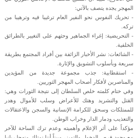
المهجر يجده يتصف بالآتي:
- تحريك النفوس نحو النفير العام ترغيبا فيه وترهيبا من
تركه.
- التحريضية: إغراء الجماهير وحثهم على التغيير بالطرائق
الخلفية.
- الشائعات: نشر الأخبار الزائفة بين أفراد المجتمع بطريقة
سريعة وبأسلوب التشويق والإثارة.
- استقطابية: جذب مجموعة جديدة من المؤيدين
والمناصرين لأفكار أصحاب المهجر الثوريين.
وفي ختام كلمته خلص السلطان إلى نتيجة الثورات وهي:
القتل والتشريد وهتك للأعراض وسلب للأموال وهدر
للممتلكات وسحق للكرامة الإنسانية والسجن والاعتقالات
والتعذيب ودمار الدار وخراب الوطن.
مؤكداً على أثر الإعلام وأهميته وعدم ترك الساحة للآخر
مع وجود فرص الدخول والتميز، مبيناً أننا نمتلك منهجا ربانيا