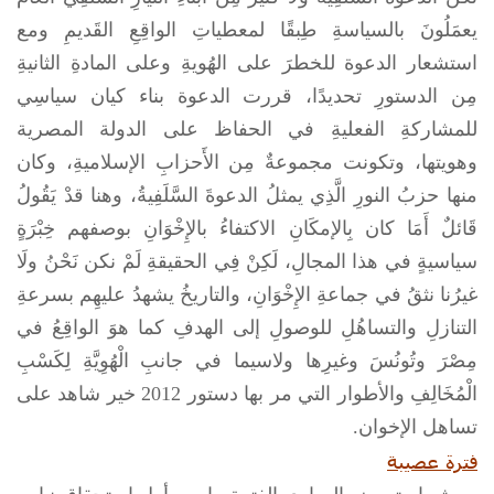
يعمَلُونَ بالسياسةِ طِبقًا لمعطياتِ الواقِعِ القَديمِ ومع
استشعار الدعوة للخطرَ على الهُويةِ وعلى المادةِ الثانيةِ
مِن الدستورِ تحديدًا، قررت الدعوة بناء كيان سياسِي
للمشاركةِ الفعليةِ في الحفاظ على الدولة المصرية
وهويتها، وتكونت مجموعةٌ مِن الأَحزابِ الإسلاميةِ، وكان
منها حزبُ النورِ الَّذِي يمثلُ الدعوةَ السَّلَفِيةُ، وهنا قدْ يَقُولُ
قَائلٌ أَمَا كان بِالإمكَانِ الاكتفاءُ بالإِخْوَانِ بوصفهم خِبْرَةٍ
سياسيةٍ في هذا المجالِ، لَكِنْ فِي الحقيقةِ لَمْ نكن نَحْنُ ولَا
غيرُنا نثقُ في جماعةِ الإِخْوَانِ، والتاريخُ يشهدُ عليهِم بسرعةِ
التنازلِ والتساهُلِ للوصولِ إلى الهدفِ كما هوَ الواقِعُ في
مِصْرَ وتُونُسَ وغيرِها ولاسيما في جانبِ الْهُوِيَّةِ لِكَسْبِ
الْمُخَالِفِ والأطوار التي مر بها دستور 2012 خير شاهد على
تساهل الإخوان.
فترة عصيبة