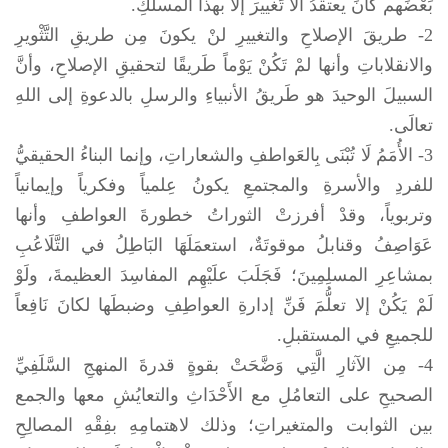
بَعْضَهم كانَ يعتقدُ ألا تَغْييرَ إلا بهذا المسلكِ.
2- طريقَ الإصلاحِ والتغييرِ لنْ يكونَ مِن طريقِ التَّثْويرِ
والانقلاباتِ وأنها لمْ تَكُنْ يَوْماً طَريقًا لتحقيقِ الإصلاحِ، وأنَّ
السبيلَ الوحيدَ هو طَريقُ الأنبياءِ والرسلِ بالدعوةِ إلى اللهِ
تعالَى.
3- الأُمَمُ لَا تُبْنَى بِالعَواطفِ والشعاراتِ، وإنما البناءُ الحقيقيُّ
للفردِ والأسرةِ والمجتمعِ يكونُ عِلمياً وفكرياً وإيمانياً
وتربوياً، وقدْ أفرزتْ الثوراتُ خطورةَ العواطفِ وأنها
عَوَاصِفُ وقنابلُ موقوتَةٌ، استعمَلَهَا البَاطِلُ في التَّلَاعُبِ
بمشاعِرِ المسلِمِينَ؛ فَجَلَبَ علَيْهِم المفاسِدَ العظيمةَ، ولَوْ
لَمْ يَكُنْ إلا تعلُّمَ فَنِّ إدارةِ العواطِفِ وضبطَها لكانَ نَافِعاً
للجميعِ في المستقبلِ.
4- مِن الآثارِ الَّتِي وَضَّحَتْ بقوةٍ قدرةَ المنهجِ السَّلَفِيِّ
الصحيحِ على التعامُلِ مع الأَحْدَاثِ والتعايُشِ معها والجمع
بين الثوابت والمتغيراتِ؛ وذلك لاهتمامِهِ بفِقْهِ المصالِحِ