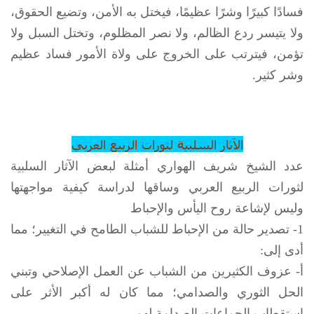
فسادًا كبيرًا وشرًا عظيمًا، فيختل به الأمن، وتضيع الحقوق،
ولا يتيسر ردع الظالم، ولا نصر المظلوم، وتختل السبل ولا
تؤمن، فيترتب على الخروج على ولاة الأمور فساد عظيم
وشر كثير.
الآثار السلبية لثورات الربيع العربي
عدد الشيخ شريف الهواري أمثلة لبعض الآثار السلبية
لثورات الربيع العربي وساقها لدراسة كيفية مواجهتها
وليس لإشاعة روح اليأس والإحباط
1- تصدير حالة من الإحباط للشباب الطامح في التغيير؛ مما
أدى إلى:
أ- عزوف الكثيرين من الشباب عن العمل الإصلاحي وتبني
الحل الثوري والصدامي؛ مما كان له أكبر الأثر على
استقطاب الجماعات الصدامة لهم.