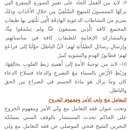
9- لابد من الْعَمَل الجاد على تغييرِ الصورةِ المنفرةِ الَّتِي
تركَهَا المنتسبونَ للمنهجِ السَّلَفِيِّ مِن خلالِ الأَحْدَاثِ وذلكَ
بمزيدٍ من النشاطاتِ الدعويةِ الهادِفَةِ الَّتِي نَلْتَقِي بها طبقاتِ
المجتمعِ كافة الَّذِين يسمعونَ عَنَّا ولم يَسْمَعُوا مِنَّا،
وبالمشاركةِ الإيجابيةِ للطبقاتِ كافة في مناسباتِهِم،
وإرسالِ رسائلِ الطمْأَنَةِ لهم؛ لأنَّ الباطلَ حوَّلَنَا إلى فزاعَةٍ
لهم؛ فطابورُ الهدمِ والتشويهِ كبيرٌ.
10- لابد من توجيهُ الأمةِ إلى أَهميةِ رَبطِ القلوبِ بخالِقِهَا،
ورَبْطِ الأَرْضِ بالسماءِ معَ التضرعِ والدعاءِ فسلاح الدعاء
كان وما يزال هو مادة الحسم في الصراع بين الحق
والباطل.
التعامل مع ولي الأمر ومفهوم الخروج
وتحت عنوان فقه التعامل مع ولي الأمر ومفهوم الخروج
على الحاكم تحدث المستشار بالوقف السني بمملكة
البحرين الشيخ فتحي الموصلي عن فقه التعامل مع ولي