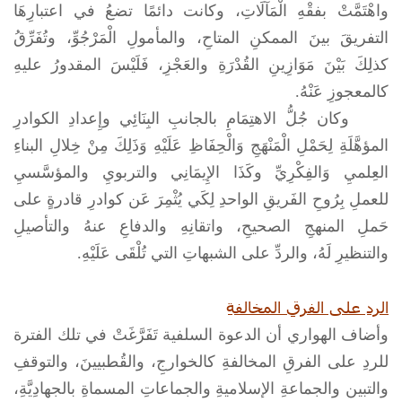
واهْتَمَّتْ بفقْهِ الْمَآلَاتِ، وكانت دائمًا تضعُ في اعتبارِهَا
التفريقَ بينَ الممكنِ المتاحِ، والمأمولِ الْمَرْجُوِّ، وتُفَرِّقُ
كذلِكَ بَيْنَ مَوَازِينِ القُدْرَةِ والعَجْزِ، فَلَيْسَ المقدورُ عليهِ
كالمعجوزِ عَنْهُ.
وكان جُلُّ الاهتِمَامِ بالجانبِ البِنَائِي وإِعدادِ الكوادرِ
المؤهَّلَةِ لِحَمْلِ الْمَنْهَجِ وَالْحِفَاظِ عَلَيْهِ وَذَلِكَ مِنْ خِلالِ البناءِ
العِلميِ وَالفِكْرِيِّ وكَذَا الإِيمَانِي والتربويِ والمؤسَّسيِ
للعملِ بِرُوحِ الفَريقِ الواحدِ لِكَي يُثْمِرَ عَن كوادرِ قادرةٍ على
حَملِ المنهجِ الصحيحِ، واتقانِهِ والدفاعِ عنهُ والتأصيلِ
والتنظيرِ لَهُ، والردِّ على الشبهاتِ التي تُلْقَى عَلَيْهِ.
الردِ على الفرقِ المخالفةِ
وأضاف الهواري أن الدعوة السلفية تَفَرَّغَتْ في تلك الفترة
للردِ على الفرقِ المخالفةِ كالخوارجِ، والقُطبيينَ، والتوقفِ
والتبين والجماعةِ الإسلاميةِ والجماعاتِ المسماةِ بالجهادِيَّةِ،