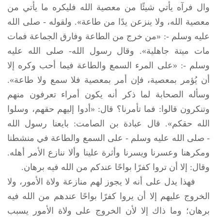
وال فرآه يأتي شيئًا من معصية الله فليكره ما يأتي من
معصية الله، ولا ينزعن يدًا من طاعة». ولقوله -
صلى الله
عليه وسلم
-: «من خرج من الطاعة وفارق الجماعة فمات
مات ميتة جاهلية». وقال رسول الله-
صلى الله عليه
وسلم
-: «على المرء السمع والطاعة فيما أحب وكره إلا
أن يُؤمر بمعصية، فإن أمر بمعصية فلا سمع ولا طاعة».
وسأله الصحابة لما ذكر أنه يكون أمراء تعرفون منهم
وتنكرون قالوا: فما تأمرنا؟ قال: «أدوا إليهم حقهم، وسلوا
الله حقكم». قال عبادة بن الصامت: بايعنا رسول الله
-
صلى الله عليه وسلم
- على السمع والطاعة في منشطنا
ومكرهنا وعسرنا ويسرنا وأثرة علينا وألا ننازع الأمر أهله.
وقال: إلا أن تروا كفرًا بواحًا عندكم من الله فيه برهان.
فهذا يدل على أنه لا يجوز لهم منازعة ولاة الأمور، ولا
الخروج عليهم إلا أن يروا كفرًا بواحًا عندهم من الله فيه
برهان؛ وما ذاك إلا لأن الخروج على ولاة الأمور يسبب