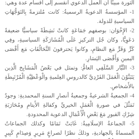
الثورة مبينًا أن العمل الدعوي انقسم إلى أقسام عدة وهي:
1- المؤسسةُ الدعويةُ الرسميةُ: كانت مُلتزمةً بِالتَوَجُّهَاتِ
السياسيةِ للدولة.
2- الإِخْوَان: بوصفهم جَمَاعَةٍ كانتْ نَشِطَةً سياسيًّا ضعيفةً
دَعَوِيًّا، وكان جُل التركيزِ عَلَى الْمُشَارَكَةِ السياسيةِ، وفِي
كَرٍّ وَفَرٍّ مَع النظامِ، وكانوا يَحترفونَ التَّحَالُفَاتِ مَع أَقْصَى
اليمينِ وَأَقْصَى اليَسَارِ.
3- التَّيَّار السَّلَفِي العامُّ: وتمثل في بَعْضُ الْمَشَايِخ الَّذِين
يَتَبَنَّوْنَ الْعَمَلَ الفَرْدِيَّ كالدروسِ العِلميةِ والْوَعْظِيَّةِ الْمُرْتَبِطَةِ
بالأَشخاصِ.
4- الجمعيةُ الشرعيةُ وجمعيةُ أنصارِ السنةِ المحمديةِ: وجودٌ
تَمَثَّلَ في صورةِ الْعَمَلِ الخيريِّ وكفالةِ الأَيتامِ ومُحَارَبَةِ
شِرْكِ القبورِ مَعَ بَعْضِ الْأَعْمَالِ الدعوية المحدودةِ.
5- الجماعةُ الإسلَامِيةُ: غَابَتْ تَمَامًا وكذلك الجماعاتُ
المسماةُ بالجهاديةِ، وذلكَ نظرًا لصراعٍ مَرِيرٍ وَصِدَامٍ كَبِيرٍ