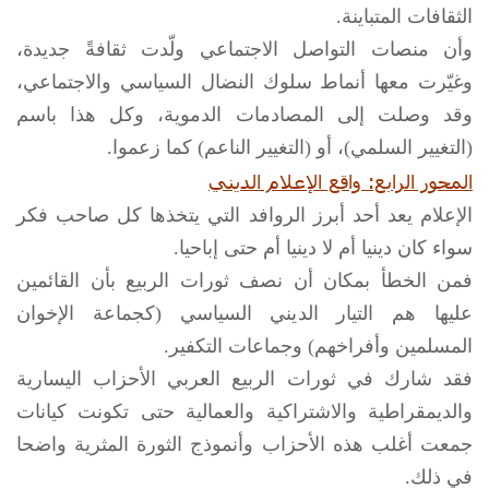
الثقافات المتباينة.
وأن منصات التواصل الاجتماعي ولّدت ثقافةً جديدة،
وغيّرت معها أنماط سلوك النضال السياسي والاجتماعي،
وقد وصلت إلى المصادمات الدموية، وكل هذا باسم
(التغيير السلمي)، أو (التغيير الناعم) كما زعموا.
المحور الرابع: واقع الإعلام الديني
الإعلام يعد أحد أبرز الروافد التي يتخذها كل صاحب فكر
سواء كان دينيا أم لا دينيا أم حتى إباحيا.
فمن الخطأ بمكان أن نصف ثورات الربيع بأن القائمين
عليها هم التيار الديني السياسي (كجماعة الإخوان
المسلمين وأفراخهم) وجماعات التكفير.
فقد شارك في ثورات الربيع العربي الأحزاب اليسارية
والديمقراطية والاشتراكية والعمالية حتى تكونت كيانات
جمعت أغلب هذه الأحزاب وأنموذج الثورة المثرية واضحا
في ذلك.