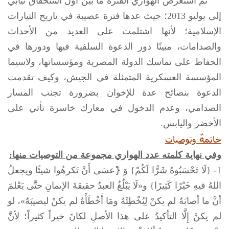
ثم استعرض الهواري الفترة ما بين أول استحقاق نيابي
إلى يوليو 2013؛ حيث عدها فترة عصيبة في تاريخ التيارات
الإسلامية؛ لأنها اشتلمت على العديد من الأحداث
والصدامات، مبينًا دور الدعوة السلفية فيها ودورها في
الحفاظ على تماسك الدولة المصرية ومؤسساتها، ولاسيما
المؤسسة العسكرية المتمثلة في الجيش، وكيف تقدمت
الدعوة بنصائح عدة للإخوان بضرورة تجنب المسار
الصدامي، وعدم الدخول في معارك خاسرة تأتي على
الأخضر واليابس.
خاتمةٌ وتوصيات
وفي نهاية كلمته عدد الهواري مجموعة من التوصيات منها:
1- {لَا تَحْسَبُوهُ شَرًّا لَكُمْ} وَ {َعسَى أَنْ تَكرهُوا شيئًا ويجعلُ
اللهُ فيهِ خَيْرًا كَثِيرًا} و«لَا يَبْلُغُ العبدُ حقيقةَ الإيمانِ حتَّى يَعْلمَ
أنَّ ما أصابَهُ لم يكنْ لِيُخْطِئَهُ ومَا أَخْطَأَهُ لم يكنْ ليصيبَهُ»، لو
لم يكنْ إِلَّا التأكيدُ على هذا الأصلِ لكانَ خيراً كثيراً؛ لأنَّ