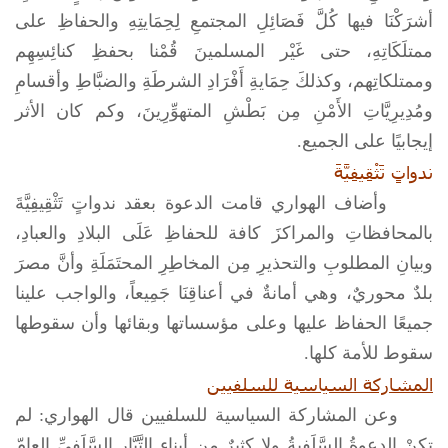
أشرَكْنَا فيها كُلَّ فَصَائِلِ المجتمعِ لِحِمَايتِهِ والحفاظِ على
ممتلَكَاتِهِ، حتى غَيْر المسلمينَ قُمْنا بحفظِ كنائِسِهِم
وممتلكاتِهم، وكذلكَ حِمَايةِ أَفْرَادِ الشرطَةِ والضبَّاطِ وأقسامِ
ومُدِيرِيَّاتِ الأَمْنِ مِن بَطْشِ المتهوِّرِينَ، وكم كان الأثر
إيجابيًا على الجميع.
ندواتٍ تَثْقِيفِيَّةَ
وأضاف الهواري قامت الدعوة بعقد ندواتٍ تَثْقِيفِيَّةَ
بالمحافظاتِ والمراكزَ كافة للحفاظِ عَلَى البلادِ والعبادِ،
وبيانِ المطلوبِ والتحذيرِ مِن المخاطِرِ المحتَمَلَةِ وأنَّ مصرَ
بلدٌ محوريٌ، وهي أمانةٌ في أعناقِنَا جَمِيعاً، والواجب علينا
جميعًا الحفاظ عليها وعلى مؤسساتها وبقائها وأن سقوطها
سقوط للأمة كلها.
المشاركة السياسية للسلفيين
وعن المشاركة السياسية للسلفيين قال الهواري: لم
تكنْ الدعوةُ السَّلَفِيةُ ولا كثيرٌ مِن أبناءِ التَّيَّارِ السَّلَفِيِّ العامّ