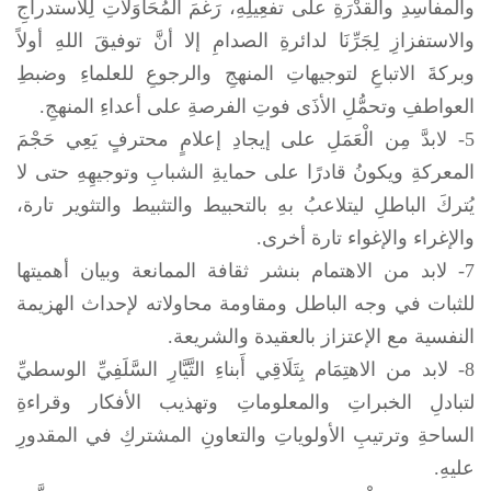
والمفاسِدِ والقدْرَةِ على تفعِيلِهِ، رَغْمَ الْمُحَاوَلَاتِ لِلاستدراجِ
والاستفزازِ لِجَرِّنَا لدائرةِ الصدامِ إلا أنَّ توفيقَ اللهِ أولاً
وبركةَ الاتباعِ لتوجيهاتِ المنهجِ والرجوعِ للعلماءِ وضبطِ
العواطفِ وتحمُّلِ الأذَى فوتِ الفرصةِ على أعداءِ المنهجِ.
5- لابدَّ مِن الْعَمَلِ على إيجادِ إعلامٍ محترفٍ يَعِي حَجْمَ
المعركةِ ويكونُ قادرًا على حمايةِ الشبابِ وتوجيهِهِ حتى لا
يُتركَ الباطلِ ليتلاعبُ بهِ بالتحبيط والتثبيط والتثوير تارة،
والإغراء والإغواء تارة أخرى.
7- لابد من الاهتمام بنشر ثقافة الممانعة وبيان أهميتها
للثبات في وجه الباطل ومقاومة محاولاته لإحداث الهزيمة
النفسية مع الإعتزاز بالعقيدة والشريعة.
8- لابد من الاهتِمَام بِتَلَاقِي أَبناءِ التَّيَّارِ السَّلَفِيِّ الوسطيِّ
لتبادلِ الخبراتِ والمعلوماتِ وتهذيب الأفكار وقراءةِ
الساحةِ وترتيبِ الأولوياتِ والتعاونِ المشتركِ في المقدورِ
عليهِ.