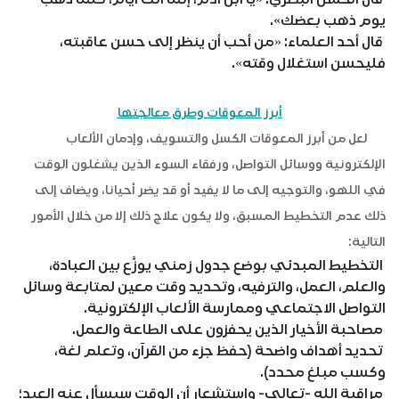
يوم ذهب بعضك».
قال أحد العلماء: «من أحب أن ينظر إلى حسن عاقبته،
فليحسن استغلال وقته».
أبرز المعوقات وطرق معالجتها
لعل من أبرز المعوقات الكسل والتسويف، وإدمان الألعاب
الإلكترونية ووسائل التواصل، ورفقاء السوء الذين يشغلون الوقت
في اللهو، والتوجيه إلى ما لا يفيد أو قد يضر أحيانا، ويضاف إلى
ذلك عدم التخطيط المسبق، ولا يكون علاج ذلك إلا من خلال الأمور
التالية:
التخطيط المبدئي بوضع جدول زمني يوزَّع بين العبادة،
والعلم، العمل، والترفيه، وتحديد وقت معين لمتابعة وسائل
التواصل الاجتماعي وممارسة الألعاب الإلكترونية.
مصاحبة الأخيار الذين يحفزون على الطاعة والعمل.
تحديد أهداف واضحة (حفظ جزء من القرآن، وتعلم لغة،
وكسب مبلغ محدد).
مراقبة الله -تعالى- واستشعار أن الوقت سيسأل عنه العبد؛