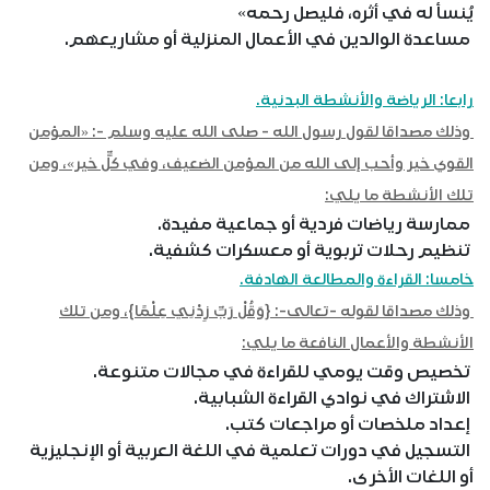
يُنسأ له في أثره، فليصل رحمه»
مساعدة الوالدين في الأعمال المنزلية أو مشاريعهم.
رابعا: الرياضة والأنشطة البدنية.
وذلك مصداقا لقول رسول الله - صلى الله عليه وسلم -: «المؤمن
القوي خير وأحب إلى الله من المؤمن الضعيف، وفي كلٍّ خير»، ومن
تلك الأنشطة ما يلي:
ممارسة رياضات فردية أو جماعية مفيدة.
تنظيم رحلات تربوية أو معسكرات كشفية.
خامسا: القراءة والمطالعة الهادفة.
وذلك مصداقا لقوله -تعالى-: {وَقُلْ رَبِّ زِدْنِي عِلْمًا}، ومن تلك
الأنشطة والأعمال النافعة ما يلي:
تخصيص وقت يومي للقراءة في مجالات متنوعة.
الاشتراك في نوادي القراءة الشبابية.
إعداد ملخصات أو مراجعات كتب.
التسجيل في دورات تعلمية في اللغة العربية أو الإنجليزية
أو اللغات الأخرى.