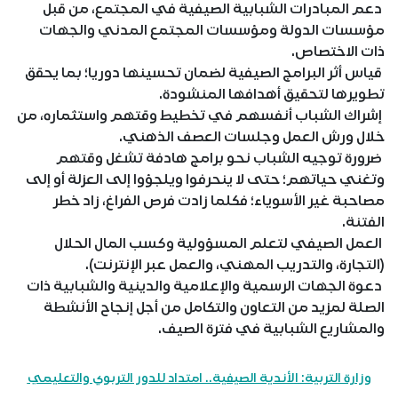
دعم المبادرات الشبابية الصيفية في المجتمع، من قبل
مؤسسات الدولة ومؤسسات المجتمع المدني والجهات
ذات الاختصاص.
قياس أثر البرامج الصيفية لضمان تحسينها دوريا؛ بما يحقق
تطويرها لتحقيق أهدافها المنشودة.
إشراك الشباب أنفسهم في تخطيط وقتهم واستثماره، من
خلال ورش العمل وجلسات العصف الذهني.
ضرورة توجيه الشباب نحو برامج هادفة تشغل وقتهم
وتغني حياتهم؛ حتى لا ينحرفوا ويلجؤوا إلى العزلة أو إلى
مصاحبة غير الأسوياء؛ فكلما زادت فرص الفراغ، زاد خطر
الفتنة.
العمل الصيفي لتعلم المسؤولية وكسب المال الحلال
(التجارة، والتدريب المهني، والعمل عبر الإنترنت).
دعوة الجهات الرسمية والإعلامية والدينية والشبابية ذات
الصلة لمزيد من التعاون والتكامل من أجل إنجاح الأنشطة
والمشاريع الشبابية في فترة الصيف.
وزارة التربية: الأندية الصيفية.. امتداد للدور التربوي والتعليمي