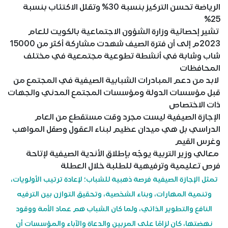
الرياضة تحسن التركيز بنسبة 30% وتقلل الاكتئاب بنسبة
25%
تشير إحصائية وزارة الشؤون الاجتماعية بالكويت للعام
2023م إلى أن فترة الصيف شهدت مشاركة أكثر من 15000
شاب وشابة في أنشطة تطوعية مجتمعية في مختلف
المحافظات
لابد من دعم المبادرات الشبابية الصيفية في المجتمع من
قبل مؤسسات الدولة ومؤسسات المجتمع المدني والجهات
ذات الاختصاص
الإجازة الصيفية ليست مجرد وقت مستقطع من العام
الدراسي بل هي ميدان عظيم لبناء العقول وصقل المواهب
وغرس القيم
معالي وزير التربية يوجّه بإطلاق الأندية الصيفية لإتاحة
فرص تعليمية وترفيهية للطلبة خلال العطلة
تمثل الإجازة الصيفية فرصة ذهبية للشباب؛ لإعادة ترتيب الأولويات،
وتنمية المهارات، وبناء الشخصية، وتحقيق التوازن بين الترفيه
النافع والتطوير الذاتي، ولما كان الشباب هم عماد الأمة ووقود
نهضتها، كان لزامًا على المربين والدعاة والآباء والمؤسسات أن