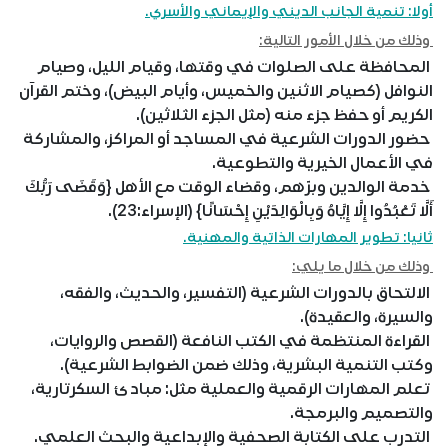
أولا: تنمية الجانب الديني والإيماني والأسري.
وذلك من خلال الأمور التالية:
المحافظة على الصلوات في وقتها، وقيام الليل، وصيام
النوافل (كصيام الاثنين والخميس، وأيام البيض)، وختم القرآن
الكريم أو حفظ جزء منه (مثل الجزء الثلاثين).
حضور الدورات الشرعية في المساجد أو المراكز، والمشاركة
في الأعمال الخيرية والتطوعية.
خدمة الوالدين وبرّهم، وقضاء الوقت مع الأهل {وَقَضَى رَبُّكَ
أَلَّا تَعْبُدُوا إِلَّا إِيَّاهُ وَبِالْوَالِدَيْنِ إِحْسَانًا} (الإسراء:23).
ثانيا: تطوير المهارات الذاتية والمهنية.
وذلك من خلال ما يلي:
الالتحاق بالدورات الشرعية (التفسير، والحديث، والفقه،
والسيرة، والعقيدة).
القراءة المنتظمة في الكتب النافعة (القصص والروايات،
وكتب التنمية البشرية، وذلك ضمن الضوابط الشرعية).
تعلم المهارات الرقمية والعملية مثل: مبادئ السكرتارية،
والتصميم والبرمجة.
التدرب على الكتابة الصحفية والإبداعية والبحث العلمي.