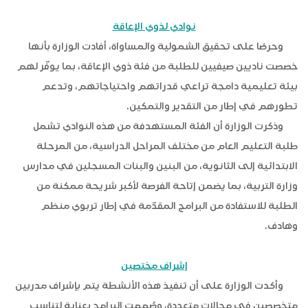
نوادي لذوي الإعاقة
وحرصًا على تحقيق الشمولية والمساواة، أفادت الوزارة بأنها
خصصت ناديين صيفيين للطلبة من فئة ذوي الإعاقة، بما يوفّر لهم
بيئة تعليمية دامجة تراعي قدراتهم واحتياجاتهم، وتدعم
تطورهم في إطار من التقدير والتمكين.
وذكرت الوزارة أن الفئة المستهدفة من هذه النوادي تشمل
طلبة التعليم العام من مختلف المراحل الدراسية، من المرحلة
الابتدائية إلى الثانوية، من البنين والبنات المسجلين في مدارس
وزارة التربية، بما يضمن إتاحة الفرصة لأكبر شريحة ممكنة من
الطلبة للاستفادة من البرامج المقدّمة في إطار تربوي منظم
وهادف.
إشراف مختصين
وأكدت الوزارة على أن تنفيذ هذه الأنشطة يتم بإشراف مدربين
متخصصين في مجالات متعددة، وصُممت البرامج بعناية لتناسب