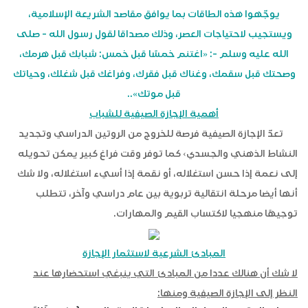
يوجّهوا هذه الطاقات بما يوافق مقاصد الشريعة الإسلامية،
ويستجيب لاحتياجات العصر، وذلك مصداقا لقول رسول الله - صلى
الله عليه وسلم -: «اغتنم خمسًا قبل خمس: شبابك قبل هرمك،
وصحتك قبل سقمك، وغناك قبل فقرك، وفراغك قبل شغلك، وحياتك
قبل موتك»..
أهمية الإجازة الصيفية للشباب
تعدّ الإجازة الصيفية فرصة للخروج من الروتين الدراسي وتجديد
النشاط الذهني والجسدي› كما توفر وقت فراغ كبير يمكن تحويله
إلى نعمة إذا حسن استغلاله، أو نقمة إذا أسيء استغلاله، ولا شك
أنها أيضا مرحلة انتقالية تربوية بين عام دراسي وآخر، تتطلب
توجيهًا منهجيا لاكتساب القيم والمهارات.
المبادئ الشرعية لاستثمار الإجازة
لا شك أن هنالك عددا من المبادئ التي ينبغي استحضارها عند
النظر إلى الإجازة الصيفية ومنها: