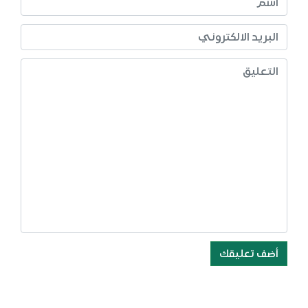
أضف تعليقك