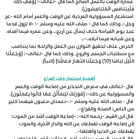
عمارة الوقت بالعمل الصالح كما قال -تعالى-: {وَفِي ذَلِكَ
فَلْيَتَنَافَسِ الْمُتَنَافِسُونَ}.
استشعار المسؤولية الفردية عن الوقت والعمر أمام الله -عز
وجل-، وذلك كما قال - صلى الله عليه وسلم -: «لا تزول قدما
عبد يوم القيامة حتى يُسأل عن أربع... وعن عمره فيما أفناه،
وعن شبابه فيما أبلاه..»..
الحرص على تحقيق التوازن بين العمل والراحة بما يتناسب
مع متطلبات الجسم والروح، وذلك كما قال -تعالى-: {وَجَعَلْنَا
اللَّيْلَ لِبَاسًا (10) وَجَعَلْنَا النَّهَارَ مَعَاشًا} (النبأ).
أهمية استثمار وقت الفراغ
قال -تعالى في معرض التحذير من إضاعة الوقت والعمر
والمسؤولية عن ذلك-: {فَوَرَبِّكَ لَيُسْأَلُنَّ عَمَّا كَانُوا يَعْمَلُونَ}.
قال - صلى الله عليه وسلم -: «نعمتان مغبون فيهما كثير
من الناس: الصحة والفراغ».
قال ابن القيم -رحمه الله-: «إضاعة الوقت أشد من الموت؛
لأن إضاعة الوقت تقطعك عن الله والدار الآخرة، والموت
يقطعك عن الدنيا وأهلها».
قال الحسن البصري: «يا ابن آدم، إنما أنت أيام، كلما ذهب