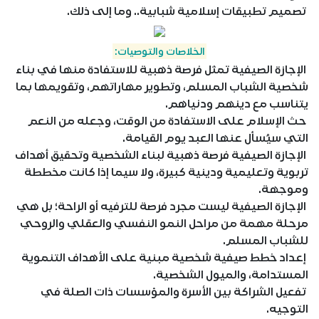
تصميم تطبيقات إسلامية شبابية.. وما إلى ذلك.
الخلاصات والتوصيات:
الإجازة الصيفية تمثل فرصة ذهبية للاستفادة منها في بناء
شخصية الشباب المسلم، وتطوير مهاراتهم، وتقويمها بما
يتناسب مع دينهم ودنياهم.
حث الإسلام على الاستفادة من الوقت، وجعله من النعم
التي سيُسأل عنها العبد يوم القيامة.
الإجازة الصيفية فرصة ذهبية لبناء الشخصية وتحقيق أهداف
تربوية وتعليمية ودينية كبيرة، ولا سيما إذا كانت مخططة
وموجهة.
الإجازة الصيفية ليست مجرد فرصة للترفيه أو الراحة؛ بل هي
مرحلة مهمة من مراحل النمو النفسي والعقلي والروحي
للشباب المسلم.
إعداد خطط صيفية شخصية مبنية على الأهداف التنموية
المستدامة، والميول الشخصية.
تفعيل الشراكة بين الأسرة والمؤسسات ذات الصلة في
التوجيه.