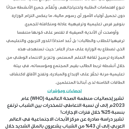
تنوع اهتمامات الطلبة واحتياجاتهم، وتُقدَّم جميع الأنشطة مجانًا
دون تحميل أولياء الأمور أي رسوم مالية، ما يعكس التزام الوزارة
بتوفير فرص تعليمية وترفيهية عادلة ومتكافئة للجميع.
وأوضحت أن الأندية الصيفية لا تقتصر على كونها متنفسا
ترفيهيا للطلاب والطالبات؛ بل تُعد امتدادًا للدور التربوي والتعليمي
الذي تضطلع به الوزارة على مدار العام؛ حيث تستهدف هذه
المبادرة ترسيخ ثقافة التعلم المستمر، وتعزيز الانتماء الوطني من
خلال أنشطة تربط الطالب بقيم المجتمع ومؤسساته، في بيئة
تعليمية مرنة تحفّز على الإبداع والمبادرة، وتفتح الآفاق لاكتشاف
الطاقات الكامنة لدى أبنائنا المتعلمين.
إحصاءات ومؤشرات
تشير إحصائيات منظمة الصحة العالمية (WHO) عام
2023م إلى أن نسبة التعاطي للمخدرات بين الشباب ترتفع
بنسبة 25% خلال فترات الإجازات!
تشير دراسة صادرة عن مركز الأبحاث الاجتماعية في العالم
العربي إلى أن 43% من الشباب يشعرون بالملل الشديد خلال