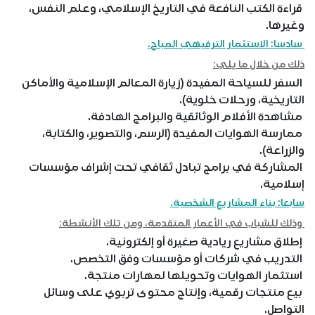
قراءة الكتب النافعة في التاريخ الإسلامي، وعلم النفس،
وغيرها.
سادسا: الاستثمار الترفيهي المباح.
ذلك من خلال ما يلي:
السفر للسياحة المفيدة (زيارة المعالم الإسلامية والأماكن
التاريخية، ورحلات خلوية).
مشاهدة الأفلام الوثائقية والبرامج الهادفة.
ممارسة الهوايات المفيدة (الرسم، والتصوير، والكتابة،
والزراعة).
المشاركة في برامج تبادل ثقافي تحت إشراف مؤسسات
إسلامية.
سابعا: بناء المشاريع الشخصية.
وذلك للشباب في الأعمار المتقدمة، ومن تلك الأنشطة:
إطلاق مشاريع ريادية صغيرة أو إلكترونية.
التدريب في شركات أو مؤسسات وفق التخصص.
استثمار الهوايات وتحويلها لمهارات منتجة.
بيع منتجات رقمية، وإنتاج محتوى تربوي على وسائل
التواصل.