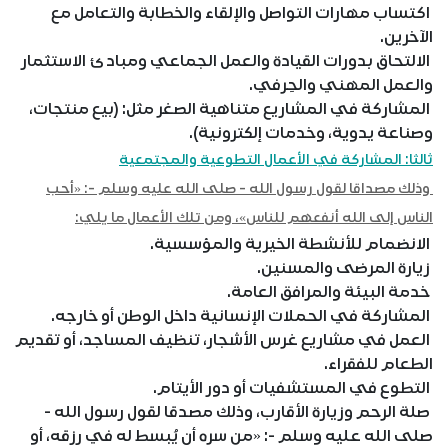
اكتساب مهارات التواصل والإلقاء والخطابة والتعامل مع
الآخرين.
الالتحاق بدورات القيادة والعمل الجماعي ومبادئ الاستثمار
والعمل المهني والحِرفي.
المشاركة في المشاريع متناهية الصغر مثل: (بيع منتجات،
وصناعة يدوية، وخدمات إلكترونية).
ثالثا: المشاركة في الأعمال التطوعية والمجتمعية
وذلك مصداقا لقول رسول الله - صلى الله عليه وسلم -: «أحب
الناس إلى الله أنفعهم للناس»، ومن تلك الأعمال ما يلي:
الانضمام للأنشطة الخيرية والمؤسسية.
زيارة المرضى والمسنين.
خدمة البيئة والمرافق العامة.
المشاركة في الحملات الإنسانية داخل الوطن أو خارجه.
العمل في مشاريع غرس الأشجار، تنظيف المساجد، أو تقديم
الطعام للفقراء.
التطوع في المستشفيات أو دور الأيتام.
صلة الرحم وزيارة الأقارب، وذلك مصدقا لقول رسول الله -
صلى الله عليه وسلم -: «من سره أن يُبسط له في رزقه، أو