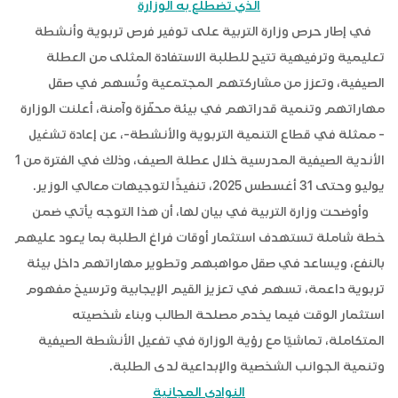
الذي تضطلع به الوزارة
في إطار حرص وزارة التربية على توفير فرص تربوية وأنشطة
تعليمية وترفيهية تتيح للطلبة الاستفادة المثلى من العطلة
الصيفية، وتعزز من مشاركتهم المجتمعية وتُسهم في صقل
مهاراتهم وتنمية قدراتهم في بيئة محفّزة وآمنة، أعلنت الوزارة
- ممثلة في قطاع التنمية التربوية والأنشطة-، عن إعادة تشغيل
الأندية الصيفية المدرسية خلال عطلة الصيف، وذلك في الفترة من 1
يوليو وحتى 31 أغسطس 2025، تنفيذًا لتوجيهات معالي الوزير.
وأوضحت وزارة التربية في بيان لها، أن هذا التوجه يأتي ضمن
خطة شاملة تستهدف استثمار أوقات فراغ الطلبة بما يعود عليهم
بالنفع، ويساعد في صقل مواهبهم وتطوير مهاراتهم داخل بيئة
تربوية داعمة، تسهم في تعزيز القيم الإيجابية وترسيخ مفهوم
استثمار الوقت فيما يخدم مصلحة الطالب وبناء شخصيته
المتكاملة، تماشيًا مع رؤية الوزارة في تفعيل الأنشطة الصيفية
وتنمية الجوانب الشخصية والإبداعية لدى الطلبة.
النوادي المجانية