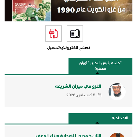
تصفح الكتروني
تحميل
"كلمة رئيس التحرير " أوراق
صحفية
الغزو في ميزان الشريعة
5 أغسطس, 2026
الافتتاحية
التاريخ مصدر للهداية وبناء الوعي