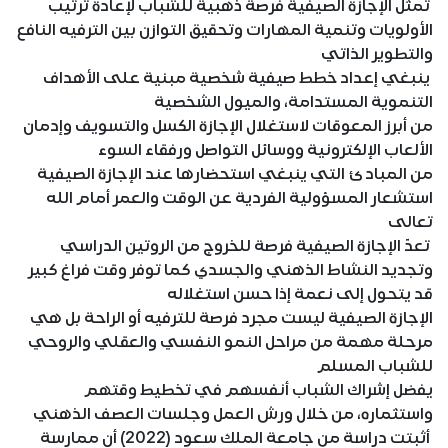
تمثل الإجازة الصيفية فرصة ذهبية للشباب لإعادة ترتيب
الأولويات وتنمية المهارات وتحقيق التوازن بين الترفيه النافع
والتطوير الذاتي
ينبغي إعداد خطط صيفية شخصية مبنية على الأهداف
التنموية المستدامة، والميول الشخصية
من أبرز المعوقات لاستغلال الإجازة الكسل والتسويف وإدمان
الألعاب الإلكترونية ووسائل التواصل ورفقاء السوء
من المبادئ التي ينبغي استحضارها عند الإجازة الصيفية
استشعار المسؤولية الفردية عن الوقت والعمر أمام الله
تعالى
تعدّ الإجازة الصيفية فرصة للخروج من الروتين الدراسي
وتجديد النشاط الذهني والجسدي كما توفر وقت فراغ كبير
قد يتحول إلى نعمة إذا حسن استغلاله
الإجازة الصيفية ليست مجرد فرصة للترفيه أو الراحة بل هي
مرحلة مهمة من مراحل النمو النفسي والعقلي والروحي
للشباب المسلم
يفضل إشراك الشباب أنفسهم في تخطيط وقتهم
واستثماره، من خلال ورش العمل وجلسات العصف الذهني
أثبتت دراسة من جامعة الملك سعود (2022) أن ممارسة