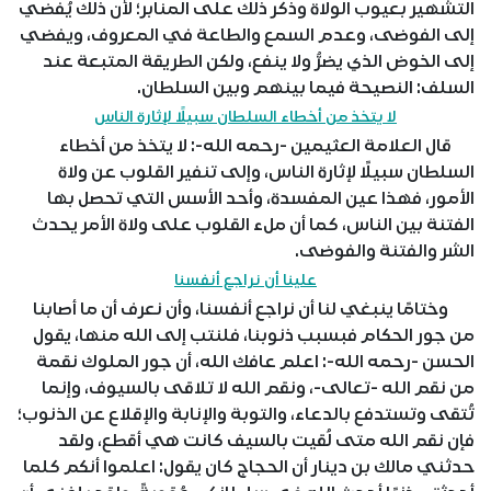
التشهير بعيوب الولاة وذكر ذلك على المنابر؛ لأن ذلك يُفضي
إلى الفوضى، وعدم السمع والطاعة في المعروف، ويفضي
إلى الخوض الذي يضرُّ ولا ينفع، ولكن الطريقة المتبعة عند
السلف: النصيحة فيما بينهم وبين السلطان.
لا يتخذ من أخطاء السلطان سبيلًا لإثارة الناس
قال العلامة العثيمين -رحمه الله-: لا يتخذ من أخطاء
السلطان سبيلًا لإثارة الناس، وإلى تنفير القلوب عن ولاة
الأمور، فهذا عين المفسدة، وأحد الأسس التي تحصل بها
الفتنة بين الناس، كما أن ملء القلوب على ولاة الأمر يحدث
الشر والفتنة والفوضى.
علينا أن نراجع أنفسنا
وختامًا ينبغي لنا أن نراجع أنفسنا، وأن نعرف أن ما أصابنا
من جور الحكام فبسبب ذنوبنا، فلنتب إلى الله منها، يقول
الحسن -رحمه الله-: اعلم عافك الله، أن جور الملوك نقمة
من نقم الله -تعالى-، ونقم الله لا تلاقى بالسيوف، وإنما
تُتقى وتستدفع بالدعاء، والتوبة والإنابة والإقلاع عن الذنوب؛
فإن نقم الله متى لُقيت بالسيف كانت هي أقطع، ولقد
حدثني مالك بن دينار أن الحجاج كان يقول: اعلموا أنكم كلما