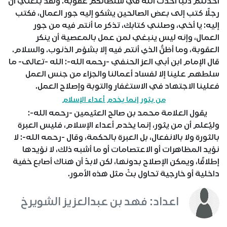
أحدثتم ذنبًا أحدث الله في سلطانكم عُقوبةً. ولقد بلغني أن
رجلًا كتب إلى بعض الصالحين يشكو إليه جور العمال، فكتب
إليه: يا أخي، وصلني كتابك، تذكر ما أنتم فيه من جور
العمال، وإنه ليس ينبغي لمن عمل بالمعصية أن ينكر
العقوبة، وما أظنُّ الذي أنتم فيه إلا بشؤم الذنوب. والسلام.
قال الإمام ابن أبي العز الحنفي -رحمه الله-: الله -تعالى- ما
سلطهم علينا إلا لفساد أعمالنا والجزاء من جنس العمل
فعلينا الاجتهاد في الاستغفار والتوبة وإصلاح العمل.
من يثور إنما يخدم أعداء الإسلام
يقول العلامة محمد بن صالح العثيمين -رحمه الله-:
وليُعلم أن من يثور، إنما يخدم أعداء الإسلام، فليس العبرة
بالثورة ولا بالانفعال، بل العبرة بالحكمة، وقال -رحمه الله-: لا
نؤيد المظاهرات أو الاعتصامات أو ما أشبه ذلك، لا نؤيدها
إطلاقًا، ويمكن الإصلاح بدونها، لكن لابدّ أن هناك أصابع خفية
داخلية أو خارجية تحاول بثّ مثل هذه الأمور.
اعداد: فهد بن عبدالعزيز الشويرخ