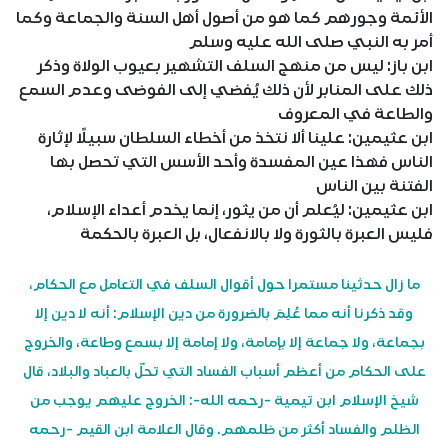
الأئمة وجورهم كما هو من أصول أهل السنة والجماعة وكما
أمر به النبي صلى الله عليه وسلم
ابن باز: ليس من منهج السلف التشهير بعيوب الولاة وذكر
ذلك على المنابر لأن ذلك يُفضي إلى الفوضى وعدم السمع
والطاعة في المعروف
ابن عثيمين: علينا ألا نتخذ من أخطاء السلطان سبيلًا لإثارة
الناس فهذا عين المفسدة وأحد الأسس التي تحصل بها
الفتنة بين الناس
ابن عثيمين: ليُعلم أن من يثور، إنما يخدم أعداء الإسلام،
فليس العبرة بالثورة ولا بالانفعال، بل العبرة بالحكمة
ما زال حدثينا مستمرا حول أقوال السلف في التعامل مع الحكام،
وقد ذكرنا أنه مما عُلِمَ بالضرورة من دين الإسلام: أنه لا دين إلا
بجماعة، ولا جماعة إلا بإمامة، ولا إمامة إلا بسمع وطاعة، والخروج
على الحكام من أعظم أسباب الفساد التي تحلّ بالعباد والبلاد، قال
شيخ الإسلام ابن تيمية -رحمه الله-: الخروج عليهم يوجب من
الظلم والفساد أكثر من ظلمهم. وقال العلامة ابن القيم -رحمه