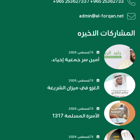
+965 25362733 / +965 25362733
admin@al-forqan.net
المشاركات الاخيره
5 أغسطس، 2026
أمين سر جمعية إحياء.
5 أغسطس، 2026
الغزو في ميزان الشريعة
5 أغسطس، 2026
الأسرة المسلمة 1317
5 أغسطس، 2026