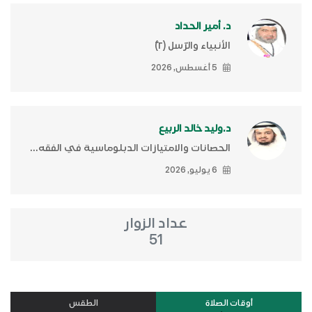
د. أمير الحداد
الأنبياء والرّسل (٢)ّ
5 أغسطس, 2026
د.وليد خالد الربيع
الحصانات والامتيازات الدبلوماسية في الفقه...
6 يوليو, 2026
عداد الزوار
51
أوقات الصلاة
الطقس