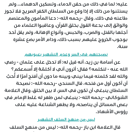
عليه؛ لما في ذلك من حقن الدماء، وتسكين الدهماء... ولم
يستثنوا من ذلك إلا إذا وقع من السلطان الكفر الصريح فلا تجوز
طاعته في ذلك. وقال -رحمه الله-: دعا المأمون والمعتصم
والواثق إلى بدعة القول بخلق القرآن، وعاقبوا العلماء من
أجلها بالقتل، والضرب، والحبس، وأنواع الإهانة، ولم يقل أحد
بوجوب الخروج عليهم بسبب ذلك، ودام الأمر بضع عشرة
سنة.
نصيحتهم في السر وعدم التشهير بعيوبهم
عن أسامة بن زيد، أنه قيل له: ألا تدخل على عثمان - رضي
الله عنه - لتكلمه؟ فقال: أترون أني لا أكلمُهُ إلا أُسمعكم؟
والله لقد كلمته فيما بيني وبينه ما دون أن أفتح أمرًا لا أُحبُّ
أن أكون أول من فتحه، قال السندي -رحمه الله-: نصيحة
السلطان ينبغي أن تكون في السر، لا بين الخلق، وقال العلامة
الشوكاني -رحمه الله-: ينبغي لمن ظهر له غلط الإمام في
بعض المسائل أن يناصحه، ولا يظهر الشناعة عليه على
رؤوس الأشهاد.
ليس من منهج السلف التشهير
قال العلامة ابن باز -رحمه الله-: ليس من منهج السلف