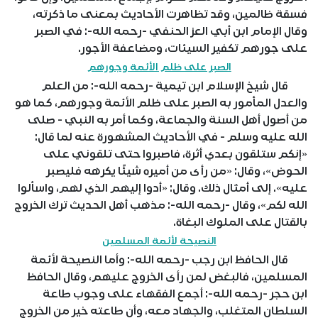
فسقة ظالمين، وقد تظاهرت الأحاديث بمعنى ما ذكرته،
وقال الإمام ابن أبي العز الحنفي -رحمه الله-: في الصبر
على جورهم تكفير السيئات، ومضاعفة الأجور.
الصبر على ظلم الأئمة وجورهم
قال شيخ الإسلام ابن تيمية -رحمه الله-: من العلم
والعدل المأمور به الصبر على ظلم الأئمة وجورهم، كما هو
من أصول أهل السنة والجماعة، وكما أمر به النبي - صلى
الله عليه وسلم - في الأحاديث المشهورة عنه لما قال:
«إنكم ستلقون بعدي أثرة، فاصبروا حتى تلقوني على
الحوض»، وقال: «من رأى من أميره شيئًا يكرهه فليصبر
عليه». إلى أمثال ذلك. وقال: «أدوا إليهم الذي لهم، واسألوا
الله لكم»، وقال -رحمه الله-: مذهب أهل الحديث ترك الخروج
بالقتال على الملوك البغاة.
النصيحة لأئمة المسلمين
قال الحافظ ابن رجب -رحمه الله-: وأما النصيحة لأئمة
المسلمين، فالبغض لمن رأى الخروج عليهم، وقال الحافظ
ابن حجر -رحمه الله-: أجمع الفقهاء على وجوب طاعة
السلطان المتغلب، والجهاد معه، وأن طاعته خير من الخروج