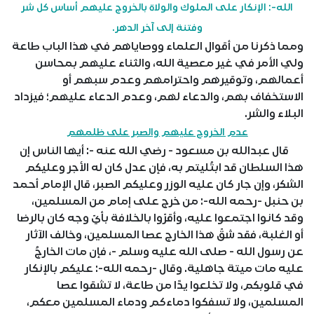
الله-: الإنكار على الملوك والولاة بالخروج عليهم أساس كل شر
وفتنة إلى آخر الدهر.
ومما ذكرنا من أقوال العلماء ووصاياهم في هذا الباب طاعة
ولي الأمر في غير معصية الله، والثناء عليهم بمحاسن
أعمالهم، وتوقيرهم واحترامهم وعدم سبهم أو
الاستخفاف بهم، والدعاء لهم، وعدم الدعاء عليهم؛ فيزداد
البلاء والشر.
عدم الخروج عليهم والصبر على ظلمهم
قال عبدالله بن مسعود - رضي الله عنه -: أيها الناس إن
هذا السلطان قد ابتُليتم به، فإن عدل كان له الأجر وعليكم
الشكر، وإن جار كان عليه الوزر وعليكم الصبر، قال الإمام أحمد
بن حنبل -رحمه الله-: من خرج على إمام من المسلمين،
وقد كانوا اجتمعوا عليه، وأقرّوا بالخلافة بأيّ وجه كان بالرضا
أو الغلبة، فقد شقّ هذا الخارج عصا المسلمين، وخالف الآثار
عن رسول الله - صلى الله عليه وسلم -، فإن مات الخارجُ
عليه مات ميتة جاهلية. وقال -رحمه الله-: عليكم بالإنكار
في قلوبكم، ولا تخلعوا يدًا من طاعة، لا تشقوا عصا
المسلمين، ولا تسفكوا دماءكم ودماء المسلمين معكم،