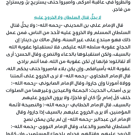
وانظروا في عاقبة أمركم، واصبروا حتى يستريح برّ، ويستراح
من فاجر.
لا يحلُّ قتال السلطان ولا الخروج عليه
قال الإمام علي بن المديني -رحمه الله-: ولا يحلُّ قتال
السلطان المسلم ولا الخروج عليه لأحد من الناس، فمن عمل
ذلك فهو مبتدع على غير السنة، وقال مالك بن دينار: إن
الحجاج عقوبة سلطه الله عليكم، فلا تستقبلوا عقوبة الله
بالسيف، ولكن استقبلوها بالدعاء والتضرع، وقال الحسن: أرى
ألا تقاتلوه؛ فإنها إن تكن عقوبة من الله، فما أنتم برادي
عقوبة الله بأسيافكم، وإن يكن بلاء فاصبروا حتى يحكم الله،
قال الإمام الطحاوي -رحمه الله- لا نرى الخروج على أئمتنا
وولاة أمورنا وإن جاروا، وقال الإمام الصابوني -رحمه الله-:
يرى أصحاب الحديث: الجمعة والعيدين وغيرهما من الصلوات
خلف كلّ إمامٍ برًّا كان أو فاجرًا، ولا يرون الخروج عليهم
بالسيف. قال الإمام الخطابي -رحمه الله-: والنصيحة لأئمة
المؤمنين، ألا يرى الخروج عليهم بالسيف إذا جاروا، وقال
الإمام ابن عبدالبر -رحمه الله- إن لم يكن يمكن نصح
السلطان فالصبر والدعاء، وقال الإمام النووي -رحمه الله-:
الخروج عليهم وقتالهم فحرام بإجماع المسلمين، وإن كانوا