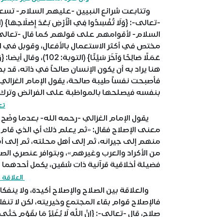
وتتابعت شرائع النبيين -عليهم السلام- تسعى ب
مختص في أكثر الاستعمال بالأفعال، وقوبل في القرا
هنا يراد به أن يكون الإنسان صالحاً في ذاته، ق
فأصبحت نفساً طيبة صالحة، يقول الإمام الغزال
بنفسه فيصلحها بالمواظبة على الفرائض وترك 
تع
يقول الإمام الغزالي -رحمه الله- بعدما وضّح
معنى الإصلاح فقال: «ثم يعلم ذلك أي الذي قام
منهم إلى جيرانه، ثم إلى أهل محلته، ثم إلى أه
من الأكراد والعرب وغيرهم»، وبتوافر عنصري الص
فضيلة أخلاقية قرآنية ذات شقين، يكمل أحدهما ا
العلاقة ب
والعلاقة بين الصلاح والإصلاح أكيدة، ولا ينفكان
فالإصلاح قوام بقاء المجتمع وخيريته، لكن لا تنف