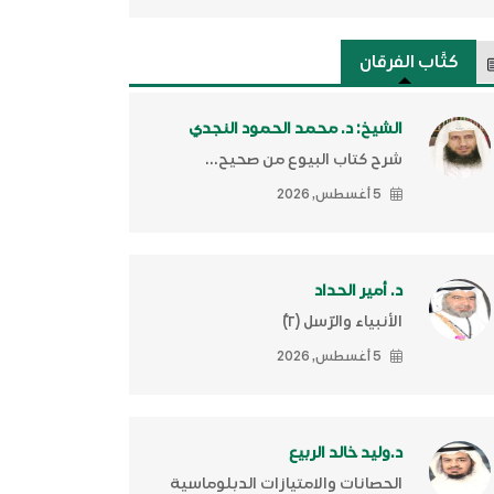
كتَّاب الفرقان
الشيخ: د. محمد الحمود النجدي
شرح كتاب البيوع من صحيح...
5 أغسطس, 2026
د. أمير الحداد
الأنبياء والرّسل (٢)ّ
5 أغسطس, 2026
د.وليد خالد الربيع
الحصانات والامتيازات الدبلوماسية