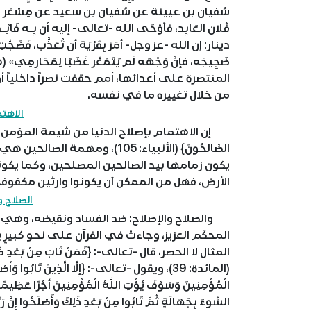
سُفيان بن عيينة عن سُفيان بن سعيد عن مِسْعَر قال: بَلَغ
فُلان العَابِد، فأوْحَى الله -تعالى- إليه أن بِـه فَابْـد
دينار: إن الله -عز وجل- أمَرَ بِقَرْيَة أن تُعَذَّب، فَضَج
ضَجِيجَه، فإنَّ وَجْهَه لَم يَتَمَعَّر غَضَبًا لِمَح
المنتصرة على أعدائها، أمم حققت نصراً داخلياً 
من خلال تغييره ما في نفسه.
الاهتم
إن الاهتمام بإصلاح الدنيا من شيمة المؤمن: {وَلَقَدْ كَتَبْنَا
الصَّالِحُونَ} (الأنبياء: 105)،
يكون زمامها بيد الصالحين المصلحين، وكما يكونون
الأرض، فهل من الممكن أن يكونوا وارثين مكفوف
الصلاح و
والصلاح والإصلاح: ضد الفساد ونقيضه، وهي مصطل
المحكَم العزيز، وجاءتْ في القرآن على نحو كبيرٍ
المثال لا الحصر، قال -تعالى-: {فَمَنْ تَابَ مِنْ بَعْدِ ظُلْمِهِ وَ
(المائدة: 39)، ويقول -تعالى-: {إِلَّا الَّذِينَ تَابُوا وَ