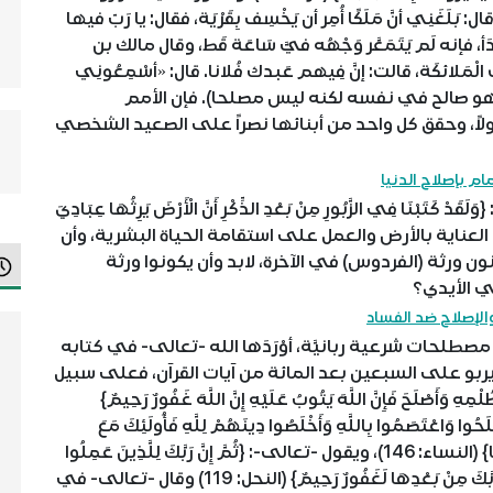
َنِي أنَّ مَلَكًا أُمِر أن يَخْسِف بِقَرْيَة، فقال: يا رَبّ فيها
َأ، فإنه لَم يَتَمَعَّر وَجْهُه فيَّ سَاعَة قَط، وقال مالك بن
َّتِ الْمَلائكَة، قالت: إنَّ فِيهم عَبدك فُلانا. قال: «أسْمِعُونِي
َارِمِي» (هو صالح في نفسه لكنه ليس مصلحا). فإن الأمم
أولاً، وحقق كل واحد من أبنائها نصراً على الصعيد الشخصي
ام بإصلاح الدنيا
 فِي الزَّبُورِ مِنْ بَعْدِ الذِّكْرِ أَنَّ الْأَرْضَ يَرِثُهَا عِبَادِيَ
 ومهمة الصالحين هي العناية بالأرض والعمل على استقامة الحياة البشرية، وأن
 ورثة (الفردوس) في الآخرة، لابد وأن يكونوا ورثة
ي الأيدي؟
الإصلاح ضد الفساد
حات شرعية ربانيَّة، أوْرَدَها الله -تعالى- في كتابه
 يربو على السبعين بعد المائة من آيات القرآن، فعلى سبيل
أَصْلَحَ فَإِنَّ اللَّهَ يَتُوبُ عَلَيْهِ إِنَّ اللَّهَ غَفُورٌ رَحِيمٌ}
أَصْلَحُوا وَاعْتَصَمُوا بِاللَّهِ وَأَخْلَصُوا دِينَهُمْ لِلَّهِ فَأُولَئِكَ مَعَ
الْمُؤْمِنِينَ وَسَوْفَ يُؤْتِ اللَّهُ الْمُؤْمِنِينَ أَجْرًا عَظِيمًا} (النساء: 146)، ويقول -تعالى-: {ثُمَّ إِنَّ رَبَّكَ لِلَّذِينَ عَمِلُوا
السُّوءَ بِجَهَالَةٍ ثُمَّ تَابُوا مِنْ بَعْدِ ذَلِكَ وَأَصْلَحُوا إِنَّ رَبَّكَ مِنْ بَعْدِهَا لَغَفُورٌ رَحِيمٌ} (النحل: 119) وقال -تعالى- في