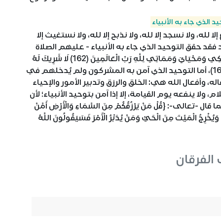
د الذي جاء به الأنبياء
 لله، ولا نسجد إلا لله، ولا نذبح إلا لله، ولا نستغيث إلا
د فقد حقق التوحيد الذي جاء به الأنبياء - عليهم الصلاة
والسلام -، قال الله -تعالى-: {قُلْ إِنَّ صَلَاتِي وَنُسُكِي وَمَحْيَايَ وَمَمَاتِي لِلَّهِ رَبِّ الْعَالَمِينَ (162) لَا شَرِيكَ لَهُ
وَبِذَلِكَ أُمِرْتُ وَأَنَا أَوَّلُ الْمُسْلِمِينَ} (الأنعام: 162، 163)، أما التوحيد الذي آمن به المشركون ولم يُدخلهم في
له، وأفعال الله هي: الخلق والرزق وتدبير الأمور والإحياء
، ولا ينفعه يوم القيامة، إلا إذا آمن بتوحيد الأنبياء؛ لأن
-: {قُلْ مَنْ يَرْزُقُكُمْ مِنَ السَّمَاءِ وَالْأَرْضِ أَمَّنْ
َيُخْرِجُ الْمَيِّتَ مِنَ الْحَيِّ وَمَنْ يُدَبِّرُ الْأَمْرَ فَسَيَقُولُونَ اللَّهُ
 الفرقان