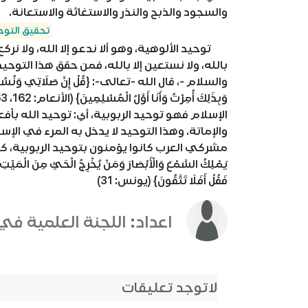
والسجود والذبح والنذر والاستغاثة والاستعانة.
تحقيق التوحي
توحيد الألوهية، وهو ألا ندعو إلا الله، ولا نركع إلا
بالله، ولا نستعين إلا بالله، فمن حقق هذا التوحي
الإسلام فهو توحيد الربوبية، أي: توحيد الله بأفعا
والإماتة. وهذا التوحيد لا يدخل به المرء في الإسلام
مشركي العرب كانوا يؤمنون بتوحيد الربوبية، كما قال -تعالى
يَمْلِكُ السَّمْعَ وَالْأَبْصَارَ وَمَنْ يُخْرِجُ الْحَيَّ مِنَ الْمَيِّتِ و
فَقُلْ أَفَلَا تَتَّقُونَ} (يونس: 31)
اعداد: اللجنة العلمية في
لاتوجد تعليقات