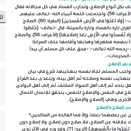
كل أنواع الإصلاح، وتحارب الفساد في كل مجالاته فقال
-تعالى-: {وَلَا تُفْسِدُوا فِي الْأَرْضِ بَعْدَ إِصْلَاحِهَا} (الأعراف: 56)، واجتمعت كلمة أنبياء الله -تعالى عليهم
السلام- لأقوامهم على قولهم كما قال -تعالى-: {وَلَا تَعْثَوْا فِي الْأَرْضِ مُفْسِدِينَ} (البقرة: 60). الصلاح
ن تارة بالفساد وتارة بالسيئة، قال -تعالى- {خَلَطُوا
عَمَلًا صَالِحًا وَآخَرَ سَيِّئًا} (التوبة: 102)، وقال أيضا: {وَلَا تُفْسِدُوا فِي الْأَرْضِ بَعْدَ إِصْلَاحِهَا} (الأعراف: 56)، والصلاح
د بدأ بنفسه فطهرها وهذبها وأقامها على الصراط؛
ي -رحمه الله تعالى-: «فحق على كل مسلم أن يبدأ
المحرمات».
ريف الإصلاح
 واجب المسلم تجاه نفسه بتهذيبها، شرع في بيان
 بتهذيب نفسه وصلاحه ثم أهل بيته، ويتعدى بعد الفراغ
ل بلده، ثم إلى أهل السواد المكثف، ثم إلى أهل البوادي
لاح في النفس والإصلاح للنفس، يتحقق للإنسان اكتمال
لأخرى وهي (الصلاح والإصلاح).
ين الصلاح والإصلاح
 عن بعضهما بعضا، وإلاّ فما الفائدة من الصالحين؟
ك علاقته عن الصلاح، فلا صلاح دون إصلاح، ولا إصلاح دون
صلاح، قال -تعالى-: {إِنَّ اللَّهَ لَا يُغَيِّرُ مَا بِقَوْمٍ حَتَّى يُغَيِّرُوا مَا بِأَنْفُسِهِمْ} (الرعد: 11). وقد ورد في الأثر رَوى