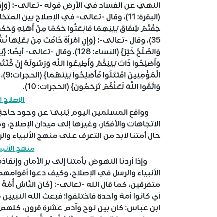
النهي عن الفساد في الأرض قوله -تعالى-: {وَإِذَا قِيلَ لَهُ
(البقرة: 11)، وقال -تعالى- في الإصلاح بين ا
خِفْتُمْ شِقَاقَ بَيْنِهِمَا فَابْعَثُوا حَكَمًا مِنْ أَهْلِهِ وَحَكَمًا
35)، وقال -تعالى-: {وَإِنِ امْرَأَةٌ خَافَتْ مِنْ بَعْلِهَا نُشُوزً
وَالصُّلْحُ خَيْرٌ} (النساء: 128). وقال -تعال
الْمُ
وَاتَّقُوا اللَّهَ لَعَلَّكُمْ تُرْحَمُونَ} (الحجرات: 10).
الإصلاح ا
وواقع المسلمين اليوم يُنبئ عن وجود حاجةٍ وض
الاتجاهات والأفكار، وغيرها إلى ميدان الإصلاح،
حال أمتنا لابد من التعرف على منهج الأنبياء وال
منهج الأنبي
وإذا أردنا النهوض بأمتنا إلى بر الأمان وإنق
الأنبياء والرسل في الإصلاح، وكيف دعوا أقوامهم
أي كانوا أمة واحدة فاختلفوا؛ فبعث الله النبيين 
ابن عباس: كان بين نوح وآدم عشرة قرون، كلهم 