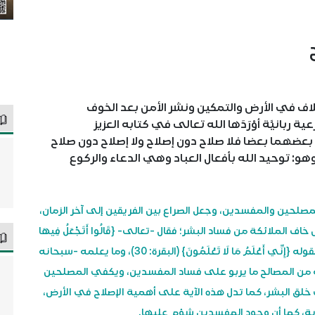
لاف في الأرض والتمكين ونشر الأمن بعد الخوف
انيَّة أوْرَدَها الله تعالى في كتابه العزيز
ن بعضهما بعضا فلا صلاح دون إصلاح ولا إصلاح دون صلاح
وهو: توحيد الله بأفعال العباد وهي الدعاء والركوع
صلحين والمفسدين، وجعل الصراع بين الفريقين إلى آخر الزمان،
 الملائكة من فساد البشر؛ فقال -تعالى- {قَالُوا أَتَجْعَلُ فِيهَا
مَنْ يُفْسِدُ فِيهَا} (البقرة: 30)، فأجابهم الله -تعالى- بقوله {إِنِّي أَعْلَمُ مَا لَا تَعْلَمُونَ} (البقرة: 30)، وما يعلمه -سبحانه
 من المصالح ما يربو على فساد المفسدين، ويكفي المصلحين
ات خلق البشر، كما تدل هذه الآية على أهمية الإصلاح في الأرض،
ية، كما أن وجود المفسدين شؤم عليها.