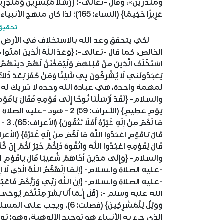
ومنذرين»، وقال -تعالى-: {رُسُلًا مُبَشِّرِينَ وَمُنْذِرِينَ لِئَلَّ
عَزِيزًا حَكِيمًا} (النساء: 165)؛ لذا كان منهج الأنبياء يتثمل في المحاور الآتية:
تحقيق 
لكي يتحقق وعد الله بالاستخلاف في الأرض، وال
الخالص، كما قال -تعالى-: {وَعَدَ اللَّهُ الَّذِينَ آمَنُوا مِنْك
اسْتَخْلَفَ الَّذِينَ مِنْ قَبْلِهِمْ وَلَيُمَكِّنَنَّ لَهُمْ دِينَهُمُ 
والسلام- {لَقَدْ أَرْسَلْنَا نُوحًا إِلَى قَوْمِهِ فَقَالَ يَاقَوْمِ اع
يَوْمٍ عَظِيمٍ} (الأعراف: 59) 2 - ه
مَا ل
الله عليه وسلم -: {قُلْ إِنَّمَا أَنَا بَشَرٌ مِثْلُكُمْ يُوحَى إِلَيَّ
وَوَيْلٌ لِلْمُشْرِكِينَ} (ف
الذي جاء به الأنبياء هو توحيد الألوهية، وهو: توح