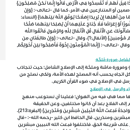
مْ لَا تُفْسِدُوا فِي الْأَرْضِ قَالُوا إِنَّمَا نَحْنُ مُصْلِحُونَ}
لمتخاصمين أو المتنازعين في الأمر، كما قال -تعالى-: {وَإِنْ
 مِنْ أَهْلِهَا إِنْ يُرِيدَا إِصْلَاحًا يُوَفِّقِ اللَّهُ بَيْنَهُمَا} (النساء:
ا أَوْ إِعْرَاضًا فَلَا جُنَاحَ عَلَيْهِمَا أَنْ يُصْلِحَا بَيْنَهُمَا صُلْحًا
ى- أيضًا: {يَسْأَلُونَكَ عَنِ الْأَنْفَالِ قُلِ الْأَنْفَالُ لِلَّهِ وَالرَّسُولِ فَاتَّقُوا اللَّهَ
وَأَصْلِحُوا ذَاتَ بَيْنِكُمْ وَأَطِيعُوا اللَّهَ وَرَسُولَهُ إِنْ كُنْتُمْ مُؤْمِنِينَ} (الأنفال:1)، وقال -تعالى-: {وَإِنْ طَائِفَتَانِ مِنَ
ؤْمِنِينَ اقْتَتَلُوا فَأَصْلِحُوا بَيْنَهُمَا} (الحجرات:9)، وقال -تعالى-: {إِنَّمَا الْمُؤْمِنُونَ إِخْوَةٌ فَأَصْلِحُوا بَيْنَ أَخَوَيْكُمْ
لشامل ضرورة مُلحَّة
رورة ماسَّة وملحَّة إلى الإصلاح الشامل؛ حيث تتجاذب
 وكل اتجاه يحسب أنه المصلح لهذه الأمة، ولكي نصلح من
رسل في الإصلاح في ضوء القرآن الكريم.
اء والرسل في الإصلاح
اذها مما هي فيه من الهوان؛ فعلينا أن نستوعب منهج
 إلى الفلاح بعد أن كانوا مختلفين، وعن الحقيقة
متفرقين، كما قال الله -تعالى-: {كَانَ النَّاسُ أُمَّةً وَاحِدَةً فَبَعَثَ اللَّهُ النَّبِيِّينَ مُبَشِّرِينَ وَمُنْذِرِينَ} (البقرة:213).
مبشرين ومنذرين. قال الحافظ ابن كثير -رحمه الله-: «قال
على شريعة الحق، فاختلفوا فبعث الله النبيين مبشرين