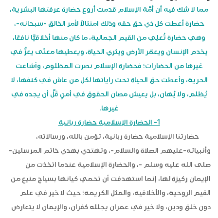
مما لا شك فيه أن أمَّة الإسلام قدمت أروع حضارة عرفتها البشرية،
حضارة أعطت كل ذي حق حقه وذلك امتثالاً لأمر الخالق -سبحانه-،
وهي حضارة تُعلِي من القيم الجمالية، ما كان منها أخلاقيًّا نافعًا،
يخدم الإنسان ويعمّر الأرض ويثري الحياة، ويعطيها معنًى يعزُّ في
غيرها من الحضارات؛ فحضارة الإسلام نصرت المظلوم، وأشاعت
الحرية، وأعطت حق الحياة تحت راياتها لكل من عاش في كنفها، لا
يُظلم، ولا يُهان، بل يعيش مصان الحقوق في أمنٍ قَلَّ أن يجده في
غيرها.
1- الحضارة الإسلامية حضارة ربانية
حضارتنا الإسلامية حضارة ربانية، تؤمن بالله، ورسالاته،
وأنبيائه-عليهم الصلاة والسلام-، وتهتدي بهدي خاتم المرسلين-
صلى الله عليه وسلم -، والحضارة الإسلامية عندما اتخذت من
الإيمان ركيزة لها، إنما استهدفت أن تحمي كيانها بسياج منيع من
القيم الروحية، والأخلاقية، والمثل الكريمة؛ حيث لا خير في علم
دون خلق ودين، ولا خير في عمران يجلله كفران، والإيمان لا يتعارض