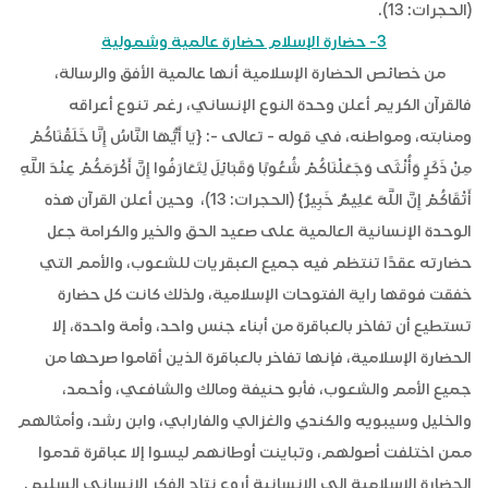
(الحجرات: 13).
3- حضارة الإسلام حضارة عالمية وشمولية
من خصائص الحضارة الإسلامية أنها عالمية الأفق والرسالة،
فالقرآن الكريم أعلن وحدة النوع الإنساني، رغم تنوع أعراقه
ومنابته، ومواطنه، في قوله - تعالى -: {يَا أَيُّهَا النَّاسُ إِنَّا خَلَقْنَاكُمْ
مِنْ ذَكَرٍ وَأُنْثَى وَجَعَلْنَاكُمْ شُعُوبًا وَقَبَائِلَ لِتَعَارَفُوا إِنَّ أَكْرَمَكُمْ عِنْدَ اللَّهِ
أَتْقَاكُمْ إِنَّ اللَّهَ عَلِيمٌ خَبِيرٌ} (الحجرات: 13)، وحين أعلن القرآن هذه
الوحدة الإنسانية العالمية على صعيد الحق والخير والكرامة جعل
حضارته عقدًا تنتظم فيه جميع العبقريات للشعوب، والأمم التي
خفقت فوقها راية الفتوحات الإسلامية، ولذلك كانت كل حضارة
تستطيع أن تفاخر بالعباقرة من أبناء جنس واحد، وأمة واحدة، إلا
الحضارة الإسلامية، فإنها تفاخر بالعباقرة الذين أقاموا صرحها من
جميع الأمم والشعوب، فأبو حنيفة ومالك والشافعي، وأحمد،
والخليل وسيبويه والكندي والغزالي والفارابي، وابن رشد، وأمثالهم
ممن اختلفت أصولهم، وتباينت أوطانهم ليسوا إلا عباقرة قدموا
الحضارة الإسلامية إلى الإنسانية أروع نتاج الفكر الإنساني السليم.