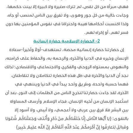
فهي مبرأة من كل نقص، لم تترك صغيرة ولا كبيرة إلا بينت حكمها،
وجاءت خالية من كل جور وهوى، ولا تفرق بين الناس لمنصب أو جاه،
ولذا اكتسبت أحكامها هيبة واحترامًا في نفوس المؤمنين بها دون
قسر لهم، أو إكراه لهم.
2- الحضارة الإسلامية حضارة إنسانية
إن حضارتنا حضارة إنسانية محضة، تستهدف-أولاً وأخيراً-سعادة
الإنسان وخيره في الدنيا والآخرة، والرحمة به، والحفاظ على كرامته،
والنهوض بمستواه الروحي والفكري والاجتماعي والاقتصادي؛ لذلك
نجد أن الدنيا والآخرة في ظل هذه الحضارة تتكاملان ولا تتقاطعان،
فهما حسبة واحدة، وطريق واحد يبدأ في الدنيا وينتهي في
الآخرة، لقد جاءت حضارتنا لتخرج الناس من الظلمات إلى النور، بعد أن
استُعبد الإنسان من أخيه الإنسان، فجاء الإسلام وأرسى المساواة
بين البشر فلا فرق بين عربي ولا أعجمي، ولا أبيض، ولا أسود إلا
بالتقوى: {يَا أَيُّهَا النَّاسُ إِنَّا خَلَقْنَاكُمْ مِنْ ذَكَرٍ وَأُنْثَى وَجَعَلْنَاكُمْ شُعُوبًا
وَقَبَائِلَ لِتَعَارَفُوا إِنَّ أَكْرَمَكُمْ عِنْدَ اللَّهِ أَتْقَاكُمْ إِنَّ اللَّهَ عَلِيمٌ خَبِير}