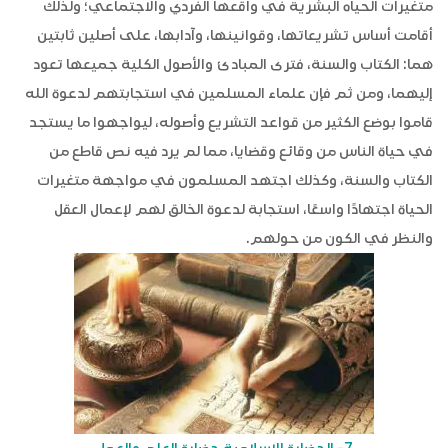
متغيرات الحياه البشرية في واقعها الفردي والاجتماعي؛ ولذلك
أقامت أساس تشريعاتها، وقوانينها، وآدابها، على أصلين ثابتين
هما: الكتاب والسنة، فترى المبادئ والأصول الكلية جميعها تعود
إليهما، ومن ثم فإن علماء المسلمين في استجابتهم لدعوة الله
قاموا بوضع الكثير من قواعد التشريع وأصوله، ليواجهوا ما يستجد
في حياة الناس من وقائع وقضايا، مما لم يرد فيه نص قاطع من
الكتاب والسنة، وكذلك اجتهد المسلمون في مواجهة متغيرات
الحياة اجتهادًا واسعًا، استجابة لدعوة الخالق لهم لإعمال العقل
والنظر في الكون من حولهم.