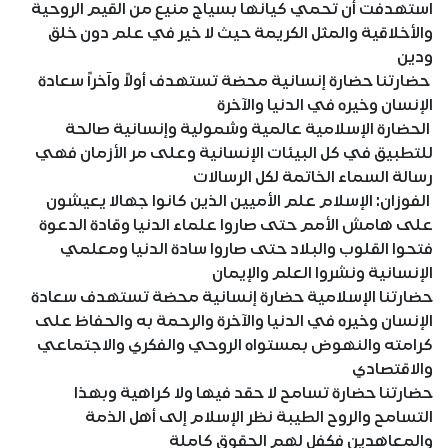
استهدفت أن تحمي كيانها بسياج منيع من القيم الروحية
والأخلاقية والمثل الكريمة حيث لا خير في علم دون خلق
ودين
حضارتنا حضارة إنسانية محضة تستهدف أولاً وآخراً سعادة
الإنسان وخيره في الدنيا والآخرة
الحضارة الإسلامية عالمية وشمولية وإنسانية صالحة
للتطبيق في كل البيئات الإنسانية وعلى مر الأزمان فهي
رسالة السماء الخاتمة لكل الرسالات
الفوزان: الإسلام علم الأميين الذين كانوا جهالا يعيشون
على هامش الأمم حتى صاروا علماء الدنيا وقادة الدعوة
فتحوا القلوب والبلاد حتى صاروا سادة الدنيا ومعلمي
الإنسانية ونشروا العلم والإيمان
حضارتنا الإسلامية حضارة إنسانية محضة تستهدف سعادة
الإنسان وخيره في الدنيا والآخرة والرحمة به والحفاظ على
كرامته والنهوض بمستواه الروحي والفكري والاجتماعي
والاقتصادي
حضارتنا حضارة تسامح لا حقد فيها ولا كراهية وبهذا
التسامح والروح الطيبة نظر الإسلام إلى أهل الذمة
والمعاهدين فكفل لهم الحقوق كاملة