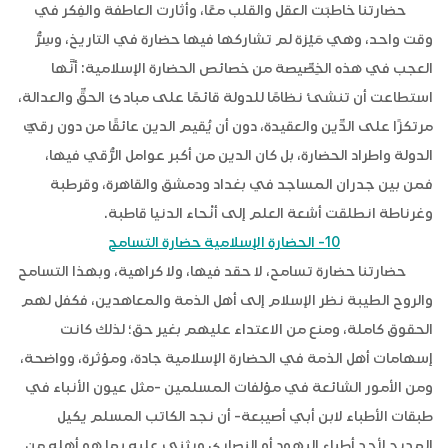
حضارتنا خاطبَت العقل والقلب معًا، وأثارت العاطفة والفِكر في
وقت واحد، وهي مَيْزة لم تشاركها فيها حضارة في التاريخ، وسِرُّ
العجب في هذه الخِصِّيصة من خصائص الحضارة الإسلامية: أنَّها
استطاعت أن تنشئ نظامًا للدولة قائمًا على مبادئ الحقِّ والعدالة،
مرتكزًا على الدِّين والعقيدة، دون أن يُقيم الدين عائقًا من دون رقيِّ
الدولة واطراد الحضارة، بل كان الدين من أكبر عوامل الرُّقي فيها،
فمن بين جدران المساجد في بغداد ودمشق والقاهرة، وقرطبة
وغرناطة انطلقت أشعة العلم إلى أنْحاء الدنيا قاطبة.
10- الحضارة الإسلامية حضارة التسامح
حضارتنا حضارة تسامح، لا حقد فيها، ولا كراهية، وبهذا التسامح
والروح الطيبة نظر الإسلام إلى أهل الذمة والمعاهدين، فكفل لهم
الحقوق كاملة، ومنع من الاعتداء عليهم بغير حق؛ لذلك كانت
إسهامات أهل الذمة في الحضارة الإسلامية جادة، ومؤثرة، وواضحة،
ومن الأمور الشائعة في مؤلفات المسلمين -مثل عيون الأنباء في
طبقات الأطباء لابن أبي أصيبعة- أن نجد الكاتب المسلم يكيل
المديح لأحد أطباء اليهود أو النصارى ويثني عليه بما هو أهله من