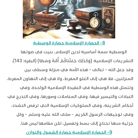
8- الحضارة الإسلامية حضارة الوسطية
الوسطية سمة أساسية لدين الإسلام، بنيت في ضوئها
التشريعات الإسلامية {وَكَذَلِكَ جَعَلْنَاكُمْ أُمَّةً وَسَطًا} (البقرة: 143)،
وقد جعل الله - تعالى - هذه الأمة في منزلة وسطى بين
المنزلتين، فلا هي إلى الغلو المفرط، ولا هي إلى التهاون المفرط،
وتتمثل هذه الوسطية في العقيدة الإسلامية الواحدة، وفي
العبادات والتيسير فيها، وفي المعاملات وصورها، وفي التدرج في
أحكام الشريعة، وفي السلوكيات الإسلامية التي ترفض التشدد،
وفي توجيهات الرسول الكريم - صلى الله عليه وسلم - وكل
جزئية منها تحتاج إلى بسط وتفصيل، لكن مقامها ليس هنا.
9- الحضارة الإسلامية حضارة الشمول والتوازن