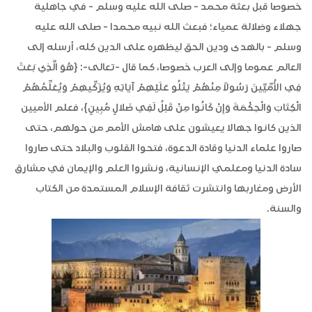
خصوصا قبل بعثة محمد - صلى الله عليه وسلم - في جاهلية
جهلاء وضلالة عمياء؛ فبعث الله نبيه محمدا - صلى الله عليه
وسلم - بالهدى ودين الحق ليظهره على الدين كله، أرسله إلى
العالم عموما وإلى العرب خصوصا، كما قال -تعالى-: {هُوَ الَّذِي بَعَثَ
فِي الأُمِّيِّينَ رَسُولاً مِنْهُمْ يَتْلُو عَلَيْهِمْ آيَاتِهِ وَيُزَكِّيهِمْ وَيُعَلِّمُهُمْ
الْكِتَابَ وَالْحِكْمَةَ وَإِنْ كَانُوا مِنْ قَبْلُ لَفِي ضَلالٍ مُبِينٍ}، فعلم الأميين
الذين كانوا جهالا يعيشون على هامش الأمم من حولهم، حتى
صاروا علماء الدنيا وقادة الدعوة، فتحوا القلوب والبلاد حتى صاروا
سادة الدنيا ومعلمي الإنسانية، ونشروا العلم والإيمان في مشارق
الأرض ومغاربها وانتشرت ثقافة الإسلام المستمدة من الكتاب
والسنة.