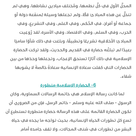
المحلَّ الأول في كلِّ نظمها، ومُختلف ميادين نشاطها، وهي لم
تتخلَّ عن هذه المبادئ قطُّ، ولم تجعلها وسيلة لِمنفَعة دولة أو
جماعة أو أفرادٍ، في الحُكم، وفي العلم، وفي التشريع، وفي
الحرب، وفي السلم، وفي الاقتصاد، وفي الأسرة، لقد رُوعِيت
المبادئ الأخلاقية تشريعًا وتطبيقًا، وبلغت في ذلك شأوًا ساميًا
بعيدًا لم تبلغْه حضارة في القديم والحديث، ولقد تركت الحضارة
الإسلامية في ذلك آثارًا تستحق الإعجاب، وتجعلها وحدَها من بين
الحضارات التي كفلت سعادة الإنسانية سعادةً خالصةً لا يشوبها
شقاء.
6- الحضارة الإسلامية متطورة
لما كانت رسالة الإسلام هي خاتمة الرسالات السماوية، وكان
الرسول - صلى الله عليه وسلم - خاتم الرسل، فإن من الضروري أن
تكون الحضارة القائمة على هذه الرسالة حضارة متطورة تستطيع أن
تسع كل تطورات الحياه الإنسانية، بحيث تواجه ما يجده في حياة
البشر من تطورات في شتى المجالات، ولا تقف جامدة أمام