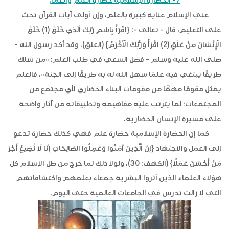
7- الحضارة الإسلامية حضارة العلم والعمل
عني الإسلام عناية كبيرة بالعلم، وإن أولى آيات القرآن تحث
على التعليم، قال - تعالى -: {اقْرَأْ بِاسْمِ رَبِّكَ الَّذِي خَلَقَ (1) خَلَقَ
الْإِنْسَانَ مِنْ عَلَقٍ (2) اقْرَأْ وَرَبُّكَ الْأَكْرَمُ} (العلق)، وقد أكد رسول الله -
صلى الله عليه وسلم - فضل السعي في طلب العلم: «من سلك
طريقًا يبتغي فيه علمًا سهل الله له به طريقًا إلى الجنة»، فالعلم
يمثل مقومًا مهمًّا من مقومات البناء الحضاري لأي مجتمع من
المجتمعات؛ لما يترتب عليه مفاهيمه وتطبيقاته من آثار واضحة
على مسيرة الإنسان الحضارية.
كما إن الحضارة الإسلامية حضارة علم فهي كذلك حضارة تدعو
إلى العمل والاجتهاد {إِنَّ الَّذِينَ آَمَنُوا وَعَمِلُوا الصَّالِحَاتِ إِنَّا لَا نُضِيعُ أَجْرَ
مَنْ أَحْسَنَ عَمَلًا} (الكهف: 30)، ولولا ذلك لما خرج من ظل الإسلام كل
هؤلاء العلماء الذين أثروا البشرية جمعاء بعلمهم واكتشافاتهم
التي لا زالت تدرس في الجامعات العالمية حتى اليوم.