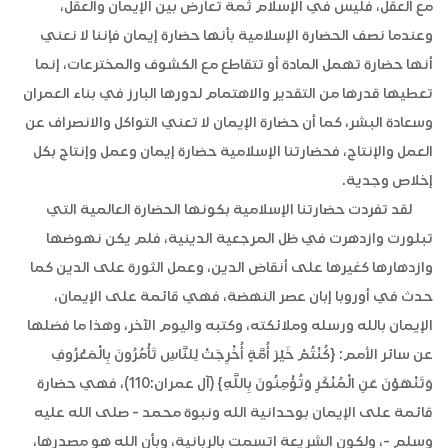
مع العقل، فليس في الإسلام ثمة تعارض بين الإيمان والعقل،
وعندما نصف الحضارة الإسلامية بأنها حضارة إيمان فإننا لا نعني
أنها حضارة تهمل المادة أو تتقاطع مع الكشوف والمخترعات، إنما
تعطيها قدرها من التقدير والاهتمام لدورها البارز في بناء العمران
وسعادة البشر، كما أن حضارة الإيمان لا تعني التواكل والانصراف عن
العمل والإنتاج، فحضارتنا الإسلامية حضارة إيمان وعمل وإنتاج بكل
إخلاص وجدية.
لقد تفردت حضارتنا الإسلامية بكونها الحضارة العالمية التي
تبلورت وازدهرت في ظل المرجعية الدينية، فلم يكن نهوضها
وازدهارها كغيرها على أنقاض الدين، وعمل الثورة على الدين كما
حدث في أوروبا إبان عصر النهضة، فهي قائمة على الإيمان،
الإيمان بالله ورسله وملائكته، وكتبه واليوم الآخر، وهذا ما فضلها
عن سائر الأمم: {كُنْتُمْ خَيْرَ أُمَّةٍ أُخْرِجَتْ لِلنَّاسِ تَأْمُرُونَ بِالْمَعْرُوفِ
وَتَنْهَوْنَ عَنِ الْمُنْكَرِ وَتُؤْمِنُونَ بِاللَّهِ} (آل عمران:110)، فهي حضارة
قائمة على الإيمان بوحدانية الله ونبوة محمد - صلى الله عليه
وسلم -، ولكون الشريعة اتسمت بالربانية، وبأن الله هو مصدرها،