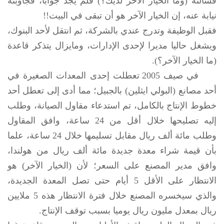
فسألته (وما الخيار الآخر لديك؟) فلم يجد جوابا، فجاوبته
نيابة عنه، إن الخيار الآخر هو أن تبقى في البيت!!
فقبل الوظيفة وتدرج عندي بالشركة، ثم انتقل لأحد البنوك،
ويشغل حاليا مديرا لإحدى الإدارات، ومايزال يتذكر قاعدة
(ما الخيار الآخر؟).
في صيف 2005 تعطلت إحدى المعدات الصغيرة في
أحد مصانع (البولي ايثلين) بالجبيل؛ مما أدى إلى تعطل أحد
خطوط الإنتاج بالكامل، تم استدعاء مقاول الصيانة، وطلب
إليه تصليحها خلال أقل من 24 ساعة، وافق المقاول
وطلب مائة ألف ريال مقابل تسليمها خلال 24 ساعة، علما
بأن قيمة شراء معدة جديدة مائة ألف ريال من هولندا،
وافق مدير المصنع على السعر؛ لأن (الخيار الآخر) هو
الانتظار على الأقل 5 أيام حتى تصل المعدة الجديدة،
والذي سيخسره المصنع خلال فترة الانتظار هذه 5 ملايين
ريال بمعدل مليون ريال يوميا بسبب توقف الإنتاج.