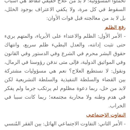
تحملوا المسؤولية: لا بد من علاج حقيقي لنقاط هي أسباب
السقوط في كل مرة، ولا يكفي الاعتراف بوجود الخلل،
بل لا بد من معالجته قبل فوات الأوان:
رفع الظلم
- الأمر الأول: الظلم والاعتداء على الأبرياء، والمتهم بريء
حتى تثبت إدانته، والعدل البطيء ظلم سريع، وانتهاك
حقوق البشر محرم في الشرع وفي الدستور وفي القانون
وفي المواثيق الدولية، فإلى متى ندفن رؤوسنا في الرمال،
ونقول: لا نستطيع العلاج؟ نعم هي مسؤوليات مشتركة
بين القضاء والسلطة التنفيذية والسلطة التشريعية لكن
لابد من حل، ربما دعوة مظلوم لم يرتكب جرما ولم يفكر
في هدم وطنه ولا محاربة مجتمعه؛ ربما كانت سببا في
الخراب.
التفاوت الاجتماعي
- الأمر الثاني: التفاوت الاجتماعي الهائل: بين الفقر المُنسي