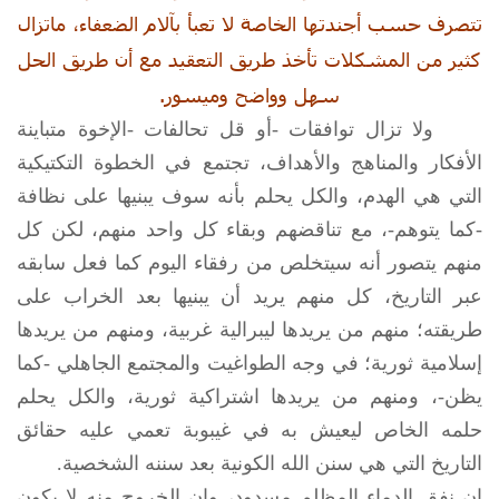
تتصرف حسب أجندتها الخاصة لا تعبأ بآلام الضعفاء، ماتزال
كثير من المشكلات تأخذ طريق التعقيد مع أن طريق الحل
سهل وواضح وميسور.
ولا تزال توافقات -أو قل تحالفات -الإخوة متباينة
الأفكار والمناهج والأهداف، تجتمع في الخطوة التكتيكية
التي هي الهدم، والكل يحلم بأنه سوف يبنيها على نظافة
-كما يتوهم-، مع تناقضهم وبقاء كل واحد منهم، لكن كل
منهم يتصور أنه سيتخلص من رفقاء اليوم كما فعل سابقه
عبر التاريخ، كل منهم يريد أن يبنيها بعد الخراب على
طريقته؛ منهم من يريدها ليبرالية غربية، ومنهم من يريدها
إسلامية ثورية؛ في وجه الطواغيت والمجتمع الجاهلي -كما
يظن-، ومنهم من يريدها اشتراكية ثورية، والكل يحلم
حلمه الخاص ليعيش به في غيبوبة تعمي عليه حقائق
التاريخ التي هي سنن الله الكونية بعد سننه الشخصية.
إن نفق الدماء المظلم مسدود، وإن الخروج منه لا يكون