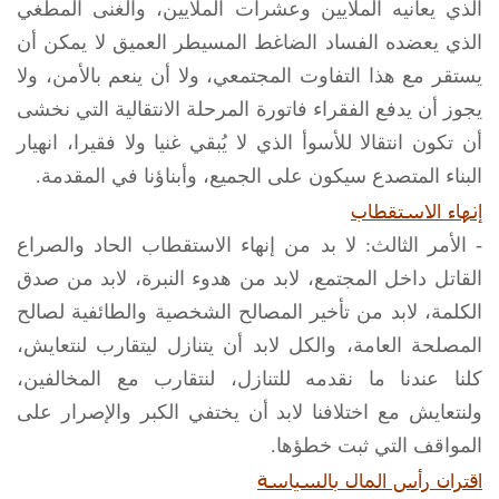
الذي يعانيه الملايين وعشرات الملايين، والغنى المطغي
الذي يعضده الفساد الضاغط المسيطر العميق لا يمكن أن
يستقر مع هذا التفاوت المجتمعي، ولا أن ينعم بالأمن، ولا
يجوز أن يدفع الفقراء فاتورة المرحلة الانتقالية التي نخشى
أن تكون انتقالا للأسوأ الذي لا يُبقي غنيا ولا فقيرا، انهيار
البناء المتصدع سيكون على الجميع، وأبناؤنا في المقدمة.
إنهاء الاستقطاب
- الأمر الثالث: لا بد من إنهاء الاستقطاب الحاد والصراع
القاتل داخل المجتمع، لابد من هدوء النبرة، لابد من صدق
الكلمة، لابد من تأخير المصالح الشخصية والطائفية لصالح
المصلحة العامة، والكل لابد أن يتنازل ليتقارب لنتعايش،
كلنا عندنا ما نقدمه للتنازل، لنتقارب مع المخالفين،
ولنتعايش مع اختلافنا لابد أن يختفي الكبر والإصرار على
المواقف التي ثبت خطؤها.
اقتران رأس المال بالسياسة