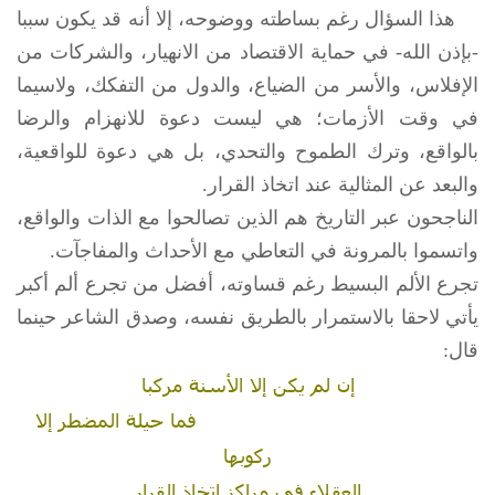
هذا السؤال رغم بساطته ووضوحه، إلا أنه قد يكون سببا
-بإذن الله- في حماية الاقتصاد من الانهيار، والشركات من
الإفلاس، والأسر من الضياع، والدول من التفكك، ولاسيما
في وقت الأزمات؛ هي ليست دعوة للانهزام والرضا
بالواقع، وترك الطموح والتحدي، بل هي دعوة للواقعية،
والبعد عن المثالية عند اتخاذ القرار.
الناجحون عبر التاريخ هم الذين تصالحوا مع الذات والواقع،
واتسموا بالمرونة في التعاطي مع الأحداث والمفاجآت.
تجرع الألم البسيط رغم قساوته، أفضل من تجرع ألم أكبر
يأتي لاحقا بالاستمرار بالطريق نفسه، وصدق الشاعر حينما
قال:
إن لم يكن إلا الأسنة مركبا
فما حيلة المضطر إلا
ركوبها
العقلاء في مراكز اتخاذ القرار