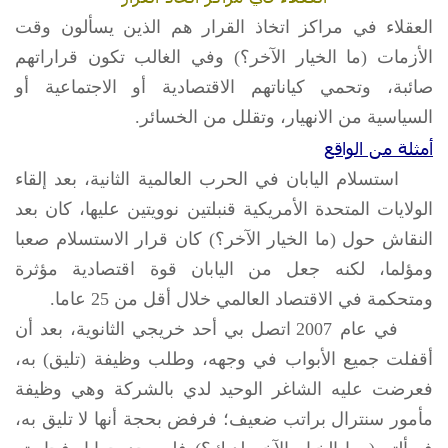
العقلاء في مراكز اتخاذ القرار هم الذين يسألون وقت
الأزمات (ما الخيار الآخر؟) وفي الغالب تكون قراراتهم
صائبة، وتحمي كياناتهم الاقتصادية أو الاجتماعية أو
السياسية من الانهيار، وتقلل من الخسائر.
أمثلة من الواقع
استسلام اليابان في الحرب العالمية الثانية، بعد إلقاء
الولايات المتحدة الأمريكية قنبلتين نوويتين عليها، كان بعد
النقاش حول (ما الخيار الآخر؟) كان قرار الاستسلام صعبا
ومؤلما، لكنه جعل من اليابان قوة اقتصادية مؤثرة
ومتحكمة في الاقتصاد العالمي خلال أقل من 25 عاما.
في عام 2007 اتصل بي أحد خريجي الثانوية، بعد أن
أقفلت جميع الأبواب في وجهه، وطلب وظيفة (تليق) به،
فعرضت عليه الشاغر الوحيد لدي بالشركة وهي وظيفة
مأمور سنترال براتب ضعيف؛ فرفض بحجة أنها لا تليق به،