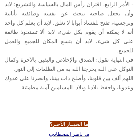
- الأمر الرابع: اقتران رأس المال بالسياسة والتشريع؛ لابد
وأن يجعل صاحبه يبحث عن نفسه وطائفته بأنانية
ونرجسية، تفتح للفساد أبوابا لا تغلق. لابد أن يعلم كل واحد
أنه لا يمكنه أن يقوم بكل شيء، لابد ألا تستحوذ طائفة
على كل شيء، لابد أن يتسع المكان للجميع والعمل
للجميع.
في النهاية نقول: الصدق والإخلاص واليقين بالآخرة وكمال
التوكل على الله يخرجنا الله به من الظلمات إلى النور.
اللهم ألف بين قلوبنا، وأصلح ذات بيننا، وانصرنا على عدوك
وعدونا، واحفظ بلادنا وبلاد المسلمين آمنة مطمئنة.
ما الخيــار الآخـر؟
م. ناصر القحطاني