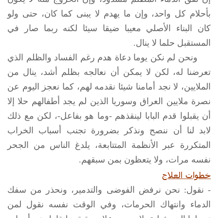
بأحلام كل واحد، وإن ما يهدم لا يبنى كما كان، حتى ولو
كان البناء الأصلي معيبا ضيقا سيئا لكنه ربما صار في
المستقبل حلما لا ينال.
ونحن لم نكن يوما دعاة هدم رغم الفساد والظلم الذي
تعرضنا له، لكن لا يمكن أن نعالجه بظلم أشد، ينال من
الملايين، لا نجد أمامنا شيئا نقدمه لهم، كما نعجز اليوم عن
نصرة ملايين العراق وسوريا الذين لم يجد أطفالهم حلا إلا
أن يقبلوا قدم البابا لينقذهم -وما هو بفاعل-، لكن مع ذلك
لابد لنا أن ننصح ونذكر بضرورة تجنب أسباب الخراب
المتكررة عبر الأنظمة المتتابعة، يلدغ الناس من الجحر
نفسه مرات، ولا يتعظون بمن سبقهم.
خطوات العلاج
- نقول: نحن نرفض الفوضى والتدمير، ونحذر من سفك
الدماء وانتهاك الحرمات، وفي الوقت نفسه نقول لمن