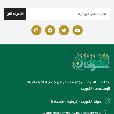
مجلة اسلامية اسبوعية تصدر عن جمعية احياء التراث
الإسلامي-الكويت
دولة الكويت - قرطبة - قطعة 5
+965 25362733 / +965 25362733