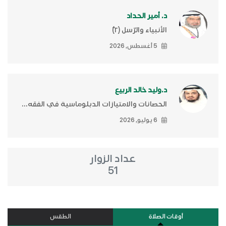
د. أمير الحداد
الأنبياء والرّسل (٢)ّ
5 أغسطس, 2026
د.وليد خالد الربيع
الحصانات والامتيازات الدبلوماسية في الفقه...
6 يوليو, 2026
عداد الزوار
51
أوقات الصلاة
الطقس