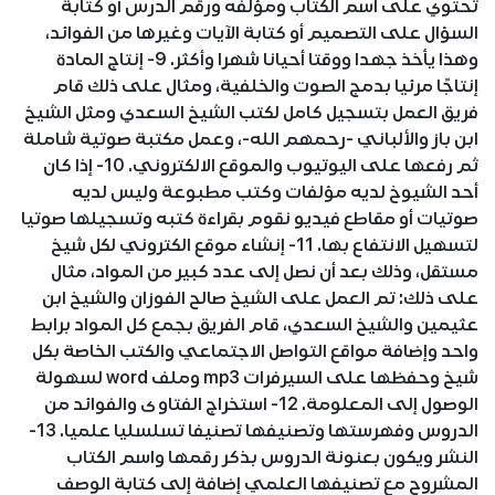
تحتوي على اسم الكتاب ومؤلفه ورقم الدرس أو كتابة
السؤال على التصميم أو كتابة الآيات وغيرها من الفوائد،
وهذا يأخذ جهدا ووقتا أحيانا شهرا وأكثر. 9- إنتاج المادة
إنتاجًا مرئيا بدمج الصوت والخلفية، ومثال على ذلك قام
فريق العمل بتسجيل كامل لكتب الشيخ السعدي ومثل الشيخ
ابن باز والألباني -رحمهم الله-، وعمل مكتبة صوتية شاملة
ثم رفعها على اليوتيوب والموقع الالكتروني. 10- إذا كان
أحد الشيوخ لديه مؤلفات وكتب مطبوعة وليس لديه
صوتيات أو مقاطع فيديو نقوم بقراءة كتبه وتسجيلها صوتيا
لتسهيل الانتفاع بها. 11- إنشاء موقع الكتروني لكل شيخ
مستقل، وذلك بعد أن نصل إلى عدد كبير من المواد، مثال
على ذلك: تم العمل على الشيخ صالح الفوزان والشيخ ابن
عثيمين والشيخ السعدي، قام الفريق بجمع كل المواد برابط
واحد وإضافة مواقع التواصل الاجتماعي والكتب الخاصة بكل
شيخ وحفظها على السيرفرات mp3 وملف word لسهولة
الوصول إلى المعلومة. 12- استخراج الفتاوى والفوائد من
الدروس وفهرستها وتصنيفها تصنيفا تسلسليا علميا. 13-
النشر ويكون بعنونة الدروس بذكر رقمها واسم الكتاب
المشروح مع تصنيفها العلمي إضافة إلى كتابة الوصف