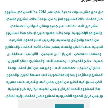
قبل نحو عشر سنوات تحديدًا في عام 2013، بدأ العمل في مشروع
كبار العلماء، ذلك المشروع الفريد من نوعه آنذاك، مشروع عالمي
لنشر دين الله -تعالى- عبر جميع وسائل التواصل الاجتماعي
والمواقع الإلكترونية، وقد بُذلت جهود كبيرة لإنجاح هذا المشروع
من الجمع والتوثيق والتصنيف والترتيب لنشر العلوم الشرعية
المبنية على الكتاب والسنة بفهم سلف الأمة، للعلماء والمشايخ
ومنهم: «السعدي - ابن باز - ابن عثيمين - الألباني - عبدالله بن
حميد - صالح اللحيدان» -رحمهم الله- والمشايخ: «صالح الفوزان -
صالح آل الشيخ» -حفظهم الله-، وغيرهم من أهل العلم، وهذا
المشروع مشرِّف ويعد إضافة للكويت في عملها الخيري والدعوي
الذي تسبق فيه الكثير من الدول بفضل الله، وللتعرف على مسيرة
هذا المشروع التقت الفرقان رئيس الهيئة الإدارية لفرع لرميثية
ورئيس فريق الدعوة الالكترونية لمشروع كبار العلماء، وليد الصالح.