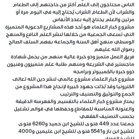
الناس محتاجون إلى العلم أكثرَ مِن حاجتهم إلى الطعام
والشراب لأن الطعامَ الشراب يُحتاج إليه في اليوم مرة أو
مرتين والعلم يحتاج إليه بعددِ الأنفاس
مشروع كبار العلماء هو أحد هذه المشاريع الدعوية المتميزة
التي تسعى الجمعية من خلالها لنشر العلم النافع والمنهج
الوسطي منهج أهل السنة والجماعة بفهم السلف الصالح
رضوان الله عليهم
فريق العمل متميز وذو خبرة عالية منهم من يحمل شهادة
ماجستير في الشريعة ومنهم طلبة علم متميزون وفنيون
ذوو خبرة بالكمبيوتر وبرامجه
مشروع كبار العلماء مشروع عالمي لنشر دين الله تعالى
الكترونيا وقد بُذلت جهود كبيرة لإنجاح هذا المشروع من
الجمع والتوثيق والتصنيف والترتيب
يمتاز مشروع كبار العلماء بالتقسيم والفهرسة الدقيقة
والعنونة المناسبة للمقاطع وحفظها في قوائم تشغيل
بحسب التصنيف الفقهي
جمعنا عدد 449 فتوى للشيخ ابن حميد و6260 فتوى
للشيخ ابن باز و5541 فتوى للشيخ ابن عثيمين و4000
للشيخ الفوزان