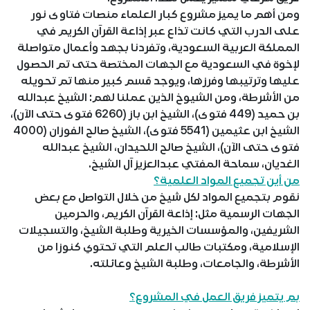
ومن أهم ما يميز مشروع كبار العلماء منصات فتاوى نور
على الدرب التي كانت تذاع عبر إذاعة القرآن الكريم في
المملكة العربية السعودية، وتفردنا بجهد وأعمال متواصلة
لإخوة في السعودية مع الجهات المختصة حتى تم الحصول
عليها وترتيبها وفرزها، ويوجد قسم كبير منها تم تحويله
من الأشرطة، ومن الشيوخ الذين عملنا لهم: الشيخ عبدالله
بن حميد (449 فتوى)، الشيخ ابن باز (6260 فتوى حتى الآن)،
الشيخ ابن عثيمين (5541 فتوى)، الشيخ صالح الفوزان (4000
فتوى حتى الآن)، الشيخ صالح اللحيدان، الشيخ عبدالله
الغديان، سماحة المفتي عبدالعزيز آل الشيخ.
من أين تجميع المواد العلمية؟
نقوم بتجميع المواد لكل شيخ من خلال التواصل مع بعض
الجهات الرسمية مثل: إذاعة القرآن الكريم، والحرمين
الشريفين، والمؤسسات الخيرية وطلبة الشيخ، والتسجيلات
الإسلامية، ومكتبات طالب العلم التي تحتوي كنوزا من
الأشرطة، والجامعات، وطلبة الشيخ وعائلته.
بم يتميز فريق العمل في المشروع؟