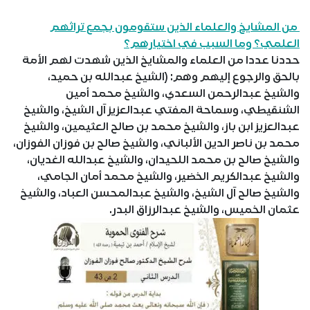
من المشايخ والعلماء الذين ستقومون بجمع تراثهم
العلمي؟ وما السبب في اختيارهم؟
حددنا عددا من العلماء والمشايخ الذين شهدت لهم الأمة
بالحق والرجوع إليهم وهم: (الشيخ عبدالله بن حميد،
والشيخ عبدالرحمن السعدي، والشيخ محمد أمين
الشنقيطي، وسماحة المفتي عبدالعزيز آل الشيخ، والشيخ
عبدالعزيز ابن باز، والشيخ محمد بن صالح العثيمين، والشيخ
محمد بن ناصر الدين الألباني، والشيخ صالح بن فوزان الفوزان،
والشيخ صالح بن محمد اللحيدان، والشيخ عبدالله الغديان،
والشيخ عبدالكريم الخضير، والشيخ محمد أمان الجامي،
والشيخ صالح آل الشيخ، والشيخ عبدالمحسن العباد، والشيخ
عثمان الخميس، والشيخ عبدالرزاق البدر.