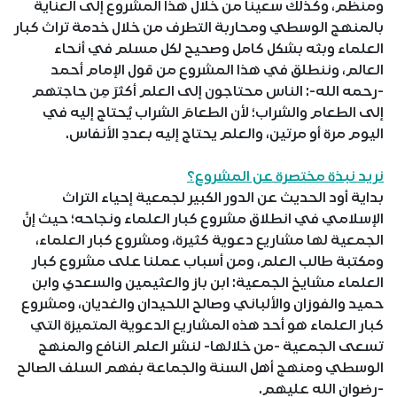
ومنظم، وكذلك سعينا من خلال هذا المشروع إلى العناية
بالمنهج الوسطي ومحاربة التطرف من خلال خدمة تراث كبار
العلماء وبثه بشكل كامل وصحيح لكل مسلم في أنحاء
العالم، وننطلق في هذا المشروع من قول الإمام أحمد
-رحمه الله-: الناس محتاجون إلى العلم أكثرَ مِن حاجتهم
إلى الطعام والشراب؛ لأن الطعامَ الشراب يُحتاج إليه في
اليوم مرة أو مرتين، والعلم يحتاج إليه بعددِ الأنفاس.
نريد نبذة مختصرة عن المشروع؟
بداية أود الحديث عن الدور الكبير لجمعية إحياء التراث
الإسلامي في انطلاق مشروع كبار العلماء ونجاحه؛ حيث إنَّ
الجمعية لها مشاريع دعوية كثيرة، ومشروع كبار العلماء،
ومكتبة طالب العلم، ومن أسباب عملنا على مشروع كبار
العلماء مشايخ الجمعية: ابن باز والعثيمين والسعدي وابن
حميد والفوزان والألباني وصالح اللحيدان والغديان، ومشروع
كبار العلماء هو أحد هذه المشاريع الدعوية المتميزة التي
تسعى الجمعية -من خلالها- لنشر العلم النافع والمنهج
الوسطي ومنهج أهل السنة والجماعة بفهم السلف الصالح
-رضوان الله عليهم.