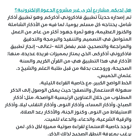
هل لديكم مشاريع أخرى غير مشروع الدعوة الإلكترونية؟
تم إصداره حديثاً تطبيق فاذكروني أذكركم وهو تطبيق أذكار
شامل، يحتاجه كل مسلم يوميا، لما فيه من الأذكار الشاملة
والكنوز العظيمة، وهو ثمرة جهود أكثر من عام من العمل
المتواصل في التصميم والتنفيذ والبرمجة والتدقيق
والمراجعة والتصحيح، فتم بفضل الله -تعالى- إنجاز تطبيق
فاذكروني أذكركم، الذي يمتاز بمميزات فريدة عديدة، منها:
الأذكار في هذا التطبيق هي من القرآن الكريم والسنة
الصحيحة، وروجعت بدقة من قبل طلبة العلم والشيخ د.
عثمان الخميس.
الخط الواضح الكبير، مع خاصية القراءة الليلية.
سهولة الاستعمال والتصفح؛ حيث يمكن الوصول إلى الذكر
المطلوب من خلال العناوين الرئيسية الواضحة، مثل: أذكار
الصباح، وأذكار المساء، وأذكار النوم، وأذكار التقلب ليلا، وأذكار
الاستيقاظ من النوم، وكنوز الجنة، والأذكار بعد الصلاة،
والرقية الشرعية، والدعاء، والدعاء للميت.
توجد خاصية الاستماع لقراءة صوتية مميزة لكل ذكر، لمن
يرغب بمعرفة النطق الصحيح لذلك الذكر.