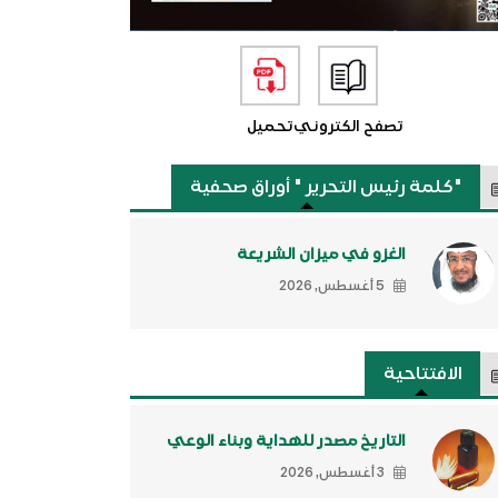
تصفح الكتروني
تحميل
"كلمة رئيس التحرير " أوراق صحفية
الغزو في ميزان الشريعة
5 أغسطس, 2026
الافتتاحية
التاريخ مصدر للهداية وبناء الوعي
3 أغسطس, 2026