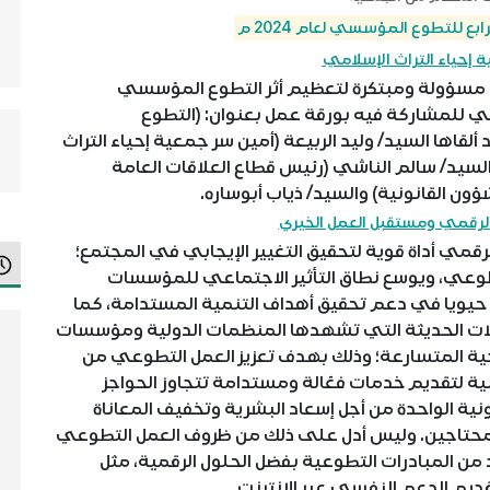
ع للتطوع المؤسسي لعام 2024 م
إحياء التراث الإسلامي
مسؤولة ومبتكرة لتعظيم أثر التطوع المؤسسي
مي للمشاركة فيه بورقة عمل بعنوان: (التطوع
اها السيد/ وليد الربيعة (أمين سر جمعية إحياء التراث
سيد/ سالم الناشي (رئيس قطاع العلاقات العامة
شؤون القانونية) والسيد/ ذياب أبوساره.
رقمي ومستقبل العمل الخيري
قمي أداة قوية لتحقيق التغيير الإيجابي في المجتمع؛
طوعي، ويوسع نطاق التأثير الاجتماعي للمؤسسات
 حيويا في دعم تحقيق أهداف التنمية المستدامة، كما
لات الحديثة التي تشهدها المنظمات الدولية ومؤسسات
جية المتسارعة؛ وذلك بهدف تعزيز العمل التطوعي من
ونية لتقديم خدمات فعّالة ومستدامة تتجاوز الحواجز
نية الواحدة من أجل إسعاد البشرية وتخفيف المعاناة
للمحتاجين. وليس أدل على ذلك من ظروف العمل التطوعي
ث استمرت العديد من المبادرات التطوعية بفضل الحلول الرقمية، مثل
قديم الدعم النفسي عبر الإنترنت.