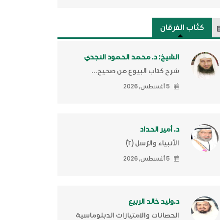
كتَّاب الفرقان
الشيخ: د. محمد الحمود النجدي
شرح كتاب البيوع من صحيح...
5 أغسطس, 2026
د. أمير الحداد
الأنبياء والرّسل (٢)ّ
5 أغسطس, 2026
د.وليد خالد الربيع
الحصانات والامتيازات الدبلوماسية