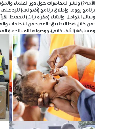
الأمة؟) ونشر المحاضرات حول دور العلماء والم
برنامج زووم، وإطلاق برنامج (أفتوني) للرد على
وسائل التواصل، وإنشاء (مقرأة تراث) لتحفيظ القر
-من خلال هذا التطبيق- العديد من النجاحات وال
ومسابقة (الألف خاتم)، ووصولها الى الدعاة المك