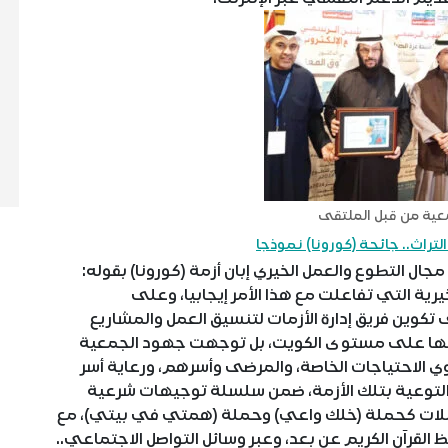
عية من قبل الملتقى
تراث.. جائحة (كورونا) نموذجا
 التطوع والعمل الخيري إبان أزمة (كورونا) بقوله:
رية التي تفاعلت مع هذا الأمر إيجابيا، وعلى
تكوين فريق إدارة الأزمات لتنسيق العمل والمشاريع
عها على مستوى الكويت، بل توجهت جهود الجمعية
وي الاحتياجات الخاصة، والمرضى وأسرهم، ورعاية أسر
د والتوعية بتلك الأزمة، ضمن سلسلة توجيهات شرعية
لحملات كحملة (خلك واعي) وحملة (همتي في بيتي)، مع
القرآن الكريم عن بعد، وعبر وسائل التواصل الاجتماعي..