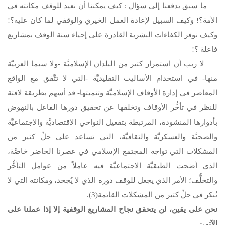
ما سبق يدفعنا إلى سؤال : كيف يمكننا أن نعيد للوقف مكانته في
الأمة؟! وكيف السبيل لإعادة العمل الخيري والوقفي لما كان عليه؟!
وكيف نوفر الكفاءات البشرية القادرة على إحياء سنة الوقف بمشاريع
فاعلة ؟!
لا ريب أن استمرار كثير من البلدان الإسلاميَّة -ولا سيما العربيّة
منها- في استخدام الأساليب التقليديَّة -التي لا تتَّفق مع الواقع
المعاصر في إدارة الأوقاف الإسلاميَّة وتنميتها- قد أسهم بطريقة لافتة
للنظر في تأخُّر الأوقاف وتخلفها عن تحقيق دورها الفاعل بالنهوض
بأدوارها المنشودة، المرتبطة بتفعيل النواحي الاقتصاديَّة والاجتماعيَّة
والصحيَّة والعسكريَّة والثقافيَّة، التي تساعد على حلِّ كثير من
المشكلات التي تواجه المجتمع الإسلامي في عصرنا الحاضر خاصَّة،
الذي أضحت الطبقيَّة الاجتماعيَّة فيه عاملاً من عوامل التأخُّر
والتخلُّف؛ الأمر الذي يجعل للوقف دوره الذي لا يُجحد، ومكانته التي لا
تُنكر في حلِّ كثير من المشكلات القائمة(3).
نحن على يقين، لن يتحقق نجاح المشاريع الوقفية إلا إذا عملنا على
الآتي: