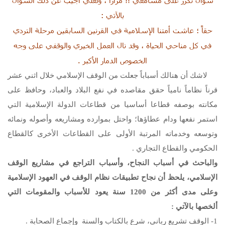
سؤال تكرر على مسامعي !! مراراً ، ولعلي أجيب عن ذلك السؤال
بالآتي :
حقاً ؛ عاشت أمتنا الإسلامية في القرنين السابقين مرحلة التردي
في كل مناحي الحياة ، وقد نال العمل الخيري والوقفي على وجه
الخصوص الدمار الأكبر .
لاشك أن هنالك أسباباً جعلت من الوقف الإسلامي خلال اثني عشر
قرناً نظاماً نامياً حقق مقاصده في نفع البلاد والعباد، وحافظ على
مكانته بوصفه قطاعا أساسيا من قطاعات الدولة الإسلامية التي
استمر نفعها ودام عطاؤها؛ واحتل بموارده ومشاريعه وأصوله ونمائه
وتوسعه وخدماته المرتبة الأولى على القطاعات الأخرى كالقطاع
الحكومي والقطاع التجاري .
والباحث في أسباب النجاح، وأسباب التراجع في مشاريع الوقف
الإسلامي، يلحظ أن نجاح تطبيقات نظام الوقف في العهود الإسلامية
وعلى مدى أكثر من 1200 سنة يعود للأسباب والمقومات التي
ألخصها بالآتي :
1- الوقف تشريع رباني، شرع بالكتاب والسنة وإجماع الصحابة .