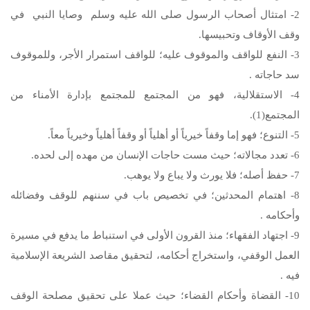
2- امتثال أصحاب الرسول صلى الله عليه وسلم وصايا النبي في
وقف الأوقاف وتحبيسها.
3- النفع للواقف والموقوف عليه؛ للواقف استمرار الأجر، وللموقوف
سد حاجاته .
4- الاستقلالية، فهو من المجتمع للمجتمع بإدارة الأمناء من
المجتمع(1).
5- التنوع؛ فهو إما وقفاً خيرياً أو أهلياً أو وقفاً أهلياً وخيرياً معاً.
6- تعدد مجالاته؛ حيث مست حاجات الإنسان من مهده إلى لحده.
7- حفظ أصله؛ فلا يورث ولا يباع ولا يوهب.
8- اهتمام المحدثين؛ في تخصيص باب في سننهم للوقف وفضائله
وأحكامه .
9- اجتهاد الفقهاء؛ منذ القرون الأولى في استنباط ما يدفع في مسيرة
العمل الوقفي، واستخراج أحكامه، لتحقيق مقاصد الشريعة الإسلامية
فيه .
10- القضاة وأحكام القضاء؛ حيث عملا على تحقيق مصلحة الوقف