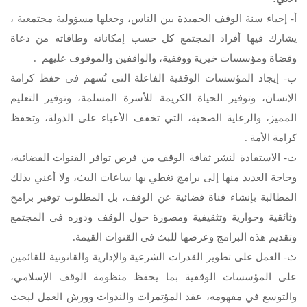
أ- إحياء سنة الوقف الحميدة بين الناس، وجعلها مسؤولية مجتمعية ،
يشارك فيها أفراد المجتمع كل حسب إمكاناته وطاقاته من دعاة
وقضاة ومؤسسات خيرية ووقفية، والواقفين والموقوف عليهم .
ب- إيجاد المؤسسات الوقفية الفاعلة التي تُسهم في حفظ كرامة
الإنسان، وتوفير الحياة الكريمة للأسرة المسلمة، وتوفير التعليم
المميز، والرعاية الصحية، التي تخفف الأعباء على الدولة، وتحفظ
كرامة الأمة .
ت- الاستفادة لنشر ثقافة الوقف من فرص توافر القنوات الفضائية،
وحاجة العديد منها إلى برامج تغطي بها ساعات البث، ولا أعني بذلك
المطالبة بإنشاء قناة فضائية عن الوقف، بل المطلوب توفير برامج
وثائقية وحوارية وتثقيفية ومصورة حول الوقف ودوره في المجتمع
وتقديم هذه البرامج وعرضها للبث في القنوات القيمة.
ث- العمل على تطوير القدرات الشرعية والإدارية والقانونية للقائمين
على المؤسسات الوقفية بما يحفظ منظومة الوقف الإسلامي،
والتوسع في مفهومه، عقد المؤتمرات والندوات وورش العمل لبحث