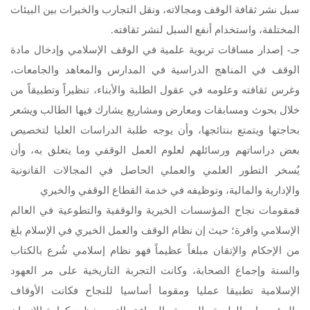
سبل نشر ثقافة الوقف ومجالاته، ونقل التجارب والخبرات بين البيئات
المختلفة، واستخدام أنفع السبل لنشر ثقافته.
جـ- إصدار مساقات تربوية علمية في الوقف الإسلامي وإدخال مادة
الوقف في المناهج الدراسية في المدارس والمعاهد والجامعات،
وغرس ثقافته وعلومه في عقول الطلبة والأبناء، تنظيراً وتطبيقاً من
خلال بحوث ومسابقات ومعارض ومشاريع يشارك فيها الطالب ويشعر
بحاجتها ويتمتع بنتائجها، وأن يوجه طلبة الدراسات العليا لتخصيص
بعض دراساتهم ورسائلهم لعلوم العمل الوقفي وما يتعلق به، وأن
يُسخر التطور العلمي والعملي الحاصل في المجالات القانونية
والإدارية والمالية، وتوظيفه في خدمة القطاع الوقفي والخيري
فمقومات نجاح المؤسسات الخيرية والوقفية والتطوعية في العالم
الإسلامي وافرة؛ حيث إن نظام الوقف والعمل الخيري في الإسلام بلغ
من الإحكام والإتقان مبلغاً عظيماً فهو نظام إسلامي شُرع بالكتاب
والسنة وإجماع الصحابة، وكانت التجربة التاريخية على مر العهود
الإسلامية تطبيقا عمليا ومقوما أساسيا للنجاح فكانت الأوقاف