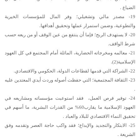
الضياع .
19- مصدر مالي وتشغيلي؛ وفر المال للمؤسسات الخيرية
والتطوعية، وضمن استمرار عملها وتحقيق أهدافها.
20- لا يستهدف الربح؛ فإما أن ينتفع من عين الوقف أو من ريعه حسب
شرط الواقف.
21- معالمه ومخرجاته الحضارية، الماثلة أمام المجتمع في كل العهود
الإسلامية(2).
22- الشراكة التي قدمها لقطاعات الدولة، الحكومي والاقتصادي.
23- الثقافة المجتمعية؛ التي حفظت أصوله وردت أيدي المعتدين عليه
.
24- توفير فرص العمل، فقد استوعبت مؤسساته ومشاريعه في
العهود الإسلامية ما يقارب60% من القدرات البشرية، ما أسهم في
تحقيق النماء الاقتصادي للبلاد والعباد .
25- الابتكار والتجديد والإبداع؛ فقد واكب حاجة العصر وتقدمه وفق
الشريعة .