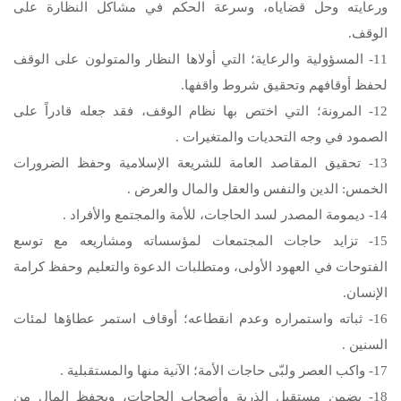
ورعايته وحل قضاياه، وسرعة الحكم في مشاكل النظارة على
الوقف.
11- المسؤولية والرعاية؛ التي أولاها النظار والمتولون على الوقف
لحفظ أوقافهم وتحقيق شروط واقفها.
12- المرونة؛ التي اختص بها نظام الوقف، فقد جعله قادراً على
الصمود في وجه التحديات والمتغيرات .
13- تحقيق المقاصد العامة للشريعة الإسلامية وحفظ الضرورات
الخمس: الدين والنفس والعقل والمال والعرض .
14- ديمومة المصدر لسد الحاجات، للأمة والمجتمع والأفراد .
15- تزايد حاجات المجتمعات لمؤسساته ومشاريعه مع توسع
الفتوحات في العهود الأولى، ومتطلبات الدعوة والتعليم وحفظ كرامة
الإنسان.
16- ثباته واستمراره وعدم انقطاعه؛ أوقاف استمر عطاؤها لمئات
السنين .
17- واكب العصر ولبّى حاجات الأمة؛ الآنية منها والمستقبلية .
18- يضمن مستقبل الذرية وأصحاب الحاجات، ويحفظ المال من