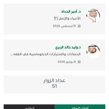
د. أمير الحداد
الأنبياء والرّسل (٢)ّ
5 أغسطس, 2026
د.وليد خالد الربيع
الحصانات والامتيازات الدبلوماسية في الفقه...
6 يوليو, 2026
عداد الزوار
51
أوقات الصلاة
الطقس