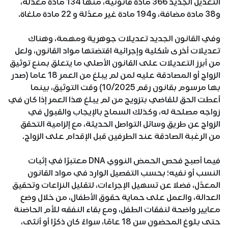
التعديل الجديد 366 مادة قانونية، منها 134 مادة معدلة،
و38 مادة مضافة، و194 مادة غير معدّلة و 22 مادة ملغاة.
وفي القانون الجديد تعديلات جوهرية ومهمة، وهناك
تعديلات أخرى شكلية وإجرائية اقتضتها مواد القانون، ولعل
من أبرز التعديلات على القانون الأصلي ما يتعلق بمنع توثيق
الزواج أو المصادقة عليه لمن لم يبلغ من العمر 18 عاما (صدر
بها مرسوم بقانون رقم 10/2025) وقت التوثيق، بينما
أعطت الحق للقاضي بتزويج من لم يبلغ هذا العمر إذا كان في
زواجه مصلحة له، وكذلك السماح بالإيجاب والقبول في
الزواج عن طريق وسائل التواصل الحديثة، مع إلزامية التحقق
من الرغبة الصادقة عند الطرفين قبل الإقدام على الزواج.
فيما أصبح فحص الحمض النووي DNA معتبرًا في إثبات
النسب أو نفيه؛ بحسب التفصيل الوارد في مواد القانون
المعدّل، فضلا عن تسهيل الإجراءات، لتقليل النزاعات وتحقيق
العدالة، والعمل على حماية حقوق الأطفال، من خلال وضع
معايير واضحة لنفقات الطفل، ومع بقاء النفقه للأم الحاضنة
حتى بلوغ المحضون سن 18 عامًا، سواءً كان ذكرًا أو أنثى،