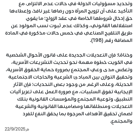
وتحديد مسؤوليات الدولة في حالات عدم الالتزام، مع
التأكيد على أن تزويج المرأة دون رضاها غير نافذ، وإعطاءها
حق إدخال شروطها الخاصة في عقد الزواج؛ ما يقوي
استقلالها القانوني، وكذلك عدم ثبوت نسب المولود عن
طريق التلقيح الصناعي في خمس حالات مذكورة في المادة
المضافة رقم (198).
وختامًا؛ فإن التعديلات الجديدة على قانون الأحوال الشخصية
في الكويت خطوة مهمة نحو تحديث التشريعات الأسرية،
وتعكس مدى وعي المجتمع بضرورة حماية الحقوق الأسرية،
وتحقيق التوازن بين المبادئ الشرعية والحاجات الاجتماعية
الحديثة، وعلى الرغم من وجود بعض التحديات؛ فإن الآثار
الإيجابية تفوق السلبيات، مع ضرورة العمل على تعزيز آليات
التطبيق، وتوعية المجتمع والمؤسسات القانونية بتلك
التعديلات ومنطلقاتها ومضامينها القانونية والشرعية
لضمان تحقيق الأهداف المرجوة بما يحقق النفع للفرد
والمجتمع.
22/9/2025م