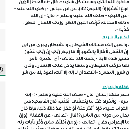
غفرة الله التي وسعت كل شيء»، قال -تعالى-: {الَّذِينَ
يَجْتَنِبُونَ كَبَائِرَ الْإِثْمِ وَالْفَوَاحِشَ إِلَّا اللَّمَمَ إِنَّ رَبَّكَ وَاسِعُ الْمَغْفِرَةِ} (النجم: 32)، عن ابن عباس - رضي الله عنه -
رة عن النبي - صلى الله عليه وسلم -، قال: «إن الله
 لامحالة، فَزِنَى العين النظر، وزنى اللسان النطق،
ذِّبه».
الميل إلى مسالك الشيطان، والشيطان يجري من ابن
سَ لَأَمَّارَةٌ بِالسُّوءِ إِلَّا مَا رَحِمَ رَبِّي إِنَّ رَبِّي غَفُورٌ
لسعدي في تفسير هذه الآية -رحمه الله تعالى- أي: لكثيرة الأمر
نها مَرْكَب الشيطان، ومنها يدخل على الإنسان، وكان
شرور النفس: «أشهد أن لا إله إلا أنت، أعوذ بك من شر
م منها إنسان، قال - صلى الله عليه وسلم -: «إنه
ُرَاد هُنَا مَا يَتَغَشَّى الْقَلْب، قَالَ الْقَاضِي: قِيلَ:
َوَام عَلَيْهِ، فَإِذَا أَفْتَرَ عَنْهُ أَوْ غَفَلَ عَدَّ ذَلِكَ ذَنْبًا، فإذا كان
ل من دونه من الناس؟! قال -تعالى- عن الغفلة: {وَإِنَّ
ا مِّنَ النَّاسِ عَنْ آيَاتِنَا لَغَافِلُونَ} (يونس: 92)، أما الإعراض فقال -تعالى-: {وَمَنْ أَظْلَمُ مِمَّن ذُكِّرَ بِآيَاتِ رَبِّهِ