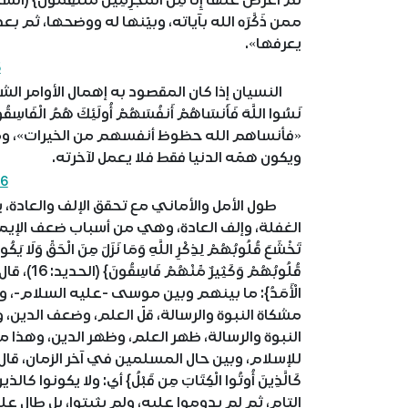
ممن ذَكَّرَه الله بآياته، وبيّنها له ووضحها، ثم
يعرفها».
5
النسيان إذا كان المقصود به إهمال الأوامر الشرعية ف
«فأنساهم الله حظوظ أنفسهم من الخيرات»، ومعنى
ويكون همّه الدنيا فقط فلا يعمل لآخرته.
6 - طول الأمل
طول الأمل والأماني مع تحقق الإلف والعادة، ي
الغفلة، وإلف العادة، وهي من أسباب ضعف الإيمان، وقسوة
تَخْشَعَ قُلُوبُهُمْ لِذِكْرِ اللَّهِ وَمَا نَزَلَ مِنَ الْحَقِّ وَلَا يَ
قُلُوبُهُم
الْأَمَدُ}: ما بينهم وبين موسى -عليه السلام-، و
مشكاة النبوة والرسالة، قلّ العلم، وضعف الدين
النبوة والرسالة، ظهر العلم، وظهر الدين، وهذا 
للإسلام، وبين حال المسلمين في آخر الزمان، قال ا
كَالَّذِينَ أُوتُوا الْكِتَابَ مِن قَبْلُ} أي: ولا يكو
التام، ثم لم يدوموا عليه، ولم يثبتوا، بل طال