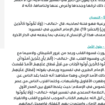
ثُمَّ أَعْرَضَ عَنْهَا إِنَّا مِنَ الْمُجْرِمِينَ مُنتَقِمُونَ} (السجدة: 22)، يقول ابن كثير في تفسير هذه الآية: أي: لا أظلم
 بعد ذلك تركها وجحدها وأعرض عنها وتناساها، كأنه لا
 - النسيان
هو فتنة لصاحبه، قال -تعالى-: {وَلَا تَكُونُوا كَالَّذِينَ
نَسُوا اللَّهَ فَأَنسَاهُمْ أَنفُسَهُمْ أُولَئِكَ هُمُ الْفَاسِقُونَ} (الحشر: 19)، قال الإمام الطبري في تفسيره:
 هذا؛ أن الإنسان لا يعتني بما ينفعه في الدار الآخرة
ورث قسوة القلب ويعد من غرور الشيطان، ولاسيما مع
 القلب، قال -تعالى-: {أَلَمْ يَأْنِ لِلَّذِينَ آمَنُوا أَن
كُونُوا كَالَّذِينَ أُوتُوا الْكِتَابَ مِن قَبْلُ فَطَالَ عَلَيْهِمُ الْأَمَدُ فَقَسَتْ
ْ وَكَثِيرٌ مِّنْهُمْ فَاسِقُونَ} (الحديد: 16)، قال الإمام الطبري في تفسيره: ويعني بقوله: {فَطَالَ عَلَيْهِمُ
ذلك الأمد الزمان، وهذا مشاهد؛ أنه كلما بعُد الناس عن
، وظهرت الأقاويل والشبهات، وكلما اقترب الناس من عصر
ملموس في الإسلام؛ حيث يلحظ الفرق بين الصدر الأول
لعلامة السعدي في تفسير قوله -تعالى-: {وَلَا يَكُونُوا
نوا كالذين أنزل الله عليهم الكتاب الموجب لخشوع القلب والانقياد
 عليهم الزمان، واستمرت بهم الغفلة، فاضمحل إيمانهم