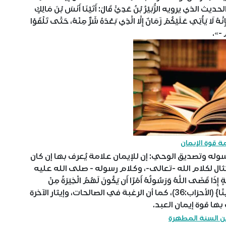
ويه الزُّبَيْرُ بْنُ عَدِيٍّ قَالَ: أَتَيْنَا أَنَسَ بْنَ مَالِكٍ
َهُ لَا يَأْتِي عَلَيْكُمْ زَمَانٌ إِلَّا الَّذِي بَعْدَهُ شَرٌّ مِنْهُ، حَتَّى تَلْقَوْا
 -».
ة قوة الإيمان
وله وتصديق الوحي: إن للإيمان علامة يُعرف بها إن كان
تثال لكلام الله -تعالى-، وكلام رسوله - صلى الله عليه
 قَضَى اللَّهُ وَرَسُولُهُ أَمْرًا أَن يَكُونَ لَهُمُ الْخِيَرَةُ مِنْ
أَمْرِهِمْ وَمَن يَعْصِ اللَّهَ وَرَسُولَهُ فَقَدْ ضَلَّ ضَلَالًا مُّبِينًا} (الأحزاب:36)، كما أن الرغبة في الصالحات، وإيثار الآخرة
بها قوة إيمان العبد.
ن السنة المطهرة