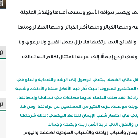
ى ويهتم بتوافه الأمور وينسى أعلاها ويُقَدِّمُ العاجلة
منها الكبائر ومنها أكبر الكبائر ومنها الصغائر ومنها
بائح التي يرتكبها فلا يزال يعمل القبيح ولا يرعوي ولا
ا وهي ترجع إجمالًا إلى سرعة الامتثال لكلام الله تعالى
 عالي الهمة، يبتغي الوصول إلى الرشد والهداية والعلو في
ث المشهور المعروف؛ حيث ذُكر فيه الأفضل منها والأدنى، وشعبة
رادها؛ فقد صنف العلماء قديما مصنفات في تعدادها وإحصائها،
يلة موسعة، عزف الكثير من المسلمين عن قراءتها، ومن هنا
زويني في اختصار شعب الإيمان للحافظ البيهقي؛ لذلك شرحتها
لنقول التي تزيد الأصل زينة وبهجة وجمالا.
إيمان وأسباب زيادته والأسباب المؤدية لضعفه واليوم