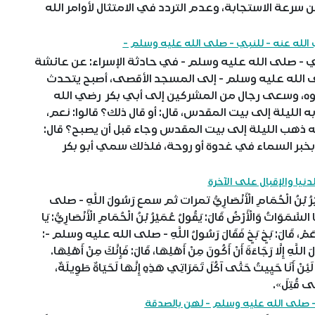
سرعة الاستجابة، وعدم التردد في الامتثال لأوامر الله
 - صلى الله عليه وسلم - في حادثة الإسراء: عن عائشة
صلى الله عليه وسلم - إلى المسجد الأقصى، أصبح يتحدث
قوه، وسعى رجال من المشركين إلى أبي بكر رضي الله
ه الليلة إلى بيت المقدس، قال: أو قال ذلك؟ قالوا: نعم،
أنه ذهب الليلة إلى بيت المقدس وجاء قبل أن يصبح؟ قال:
بخبر السماء في غدوة أو روحة، فلذلك سمي أبو بكر
ْحُمَامِ الْأَنْصَارِيُّ تمرات ثم سمع رَسُولَ اللَّهِ - صلى
اتُ وَالْأَرْضُ قَالَ: يَقُولُ عُمَيْرُ بْنُ الْحُمَامِ الْأَنْصَارِيُّ: يَا
َ: نَعَمْ، قَالَ: بَخٍ بَخٍ فَقَالَ رَسُولُ اللَّهِ - صلى الله عليه وسلم -:
للَّهِ إِلَّا رَجَاءَةَ أَنْ أَكُونَ مِنْ أَهْلِهَا، قَالَ: فَإِنَّكَ مِنْ أَهْلِهَا.
: لَئِنْ أَنَا حَيِيتُ حَتَّى آكُلَ تَمَرَاتِي هَذِهِ إِنَّهَا لَحَيَاةٌ طَوِيلَةٌ،
َّى قُتِلَ».