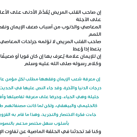
إن صاحب القلب المريض يُقَدِّمُ الأدنى على الأعل
على الآجلة
المعاصي والذنوب من أسباب ضعف الإيمان ونقصه و
اللمم
صاحب القلب المريض لا تؤلمه جراحات المعاصي والق
يتعظ إذا وُعِظ
إن للإيمان علامة يُعرف بها إن كان قويا أو ضعيفً
وكلام رسوله صلى الله عليه وسلم
إن معرفة شعب الإيمان وفقهها مطلب لكل مؤمن عاقل
درجات الدنيا والآخرة، وقد جاء النص عليها في الحدي
جليلة وهي الحياء، وحرصًا على معرفة تفاصيلها وأف
كالحليمي والبيهقي، ولكن لما كانت مصنفاتهم طو
جاءت فكرة الاختصار والتجريد، وهذا ما قام به الق
بأسلوب سهل مختصر مدعم بالنصوص وا
وكنا قد تحدثنا في الحلقة الماضية عن تفاوت ال