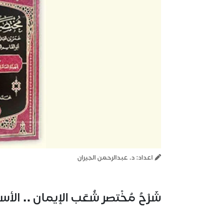
اعداد: د. عبدالرحمن الجيران
شَرْحُ مُخْتصر شُعَب الإيمان .. ا