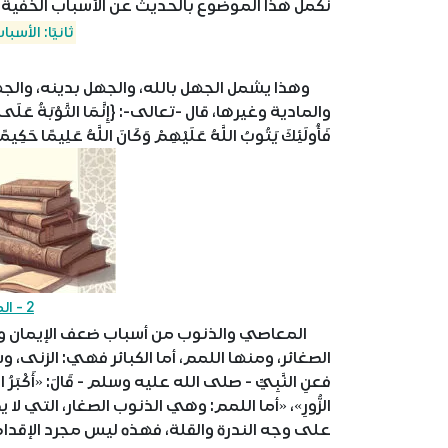
نكمل هذا الموضوع بالحديث عن الأسباب الخفية 
ثانيًا: الأس
وهذا يشمل الجهل بالله، والجهل بدينه، والجه
والمادية وغيرها، قال -تعالى-: {إِنَّمَا التَّوْبَةُ عَلَى اللَّهِ
فَأُولَئِكَ يَتُوبُ اللَّهُ عَلَيْهِمْ وَكَانَ اللَّهُ عَلِيمًا حَكِيمًا} (النساء: 17)، فكل من عصى
2 - المعاصي والذنوب
المعاصي والذنوب من أسباب ضعف الإيمان ونقصه،
الصغائر، ومنها اللمم، أما الكبائر فهي: الزنى، وش
فعنِ النَّبِيِّ - صلى الله عليه وسلم - قَالَ: «أَكْبَرُ الْكَبَائِرِ
الزُّورِ»، «أما اللمم: وهي الذنوب الصغار، التي لا 
على وجه الندرة والقلة، فهذه ليس مجرد الإقدام