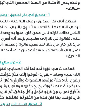
وهذه بعض الأمثلة من السنة المطهرة التي تبيّن 
-تعالى-.
1 - تصديق أبي بكر الصديق - رضي الله عنه - للنبي - صلى الله عليه وسلم -
تصديق أبي بكر الصديق - رضي الله عنه - للنبي
-رضي الله عنها- قالت: «لما أسْرِيَ بالنبي - 
الناس بذلك، فارتد ناس ممن كان آمنوا به وصد
عنه ، فقالوا: هل لك إلى صاحبك, يزعم أنه أُسري ب
قال: لئن كان قال ذلك لقد صدق، قالوا: أوَتصدقه 
نعم، إني لأصدقه فيما هو أبعد من ذلك، أصدقه 
الصديق».
2 - ترك متاع الدنيا والإقبال على الآخرة
كما حدث في غزوة أحد لما أخذ الصحابي عُمَيْرُ بْنُ ال
الله عليه وسلم - يقول: «قُومُوا إِلَى جَنَّةٍ عَرْضُهَا السَّمَوَ
رَسُولَ اللَّهِ: جَنَّةٌ عَرْضُهَا السَّمَوَاتُ وَالْأَرْضُ؟ قَال
مَا يَحْمِلُكَ عَلَى قَوْلِكَ بَخٍ بَخٍ؟ قَالَ: لَا وَاللَّهِ يَا رَسُولَ ا
فَأَخْرَجَ تَمَرَاتٍ مِنْ قَرَنِهِ فَجَعَلَ يَأْكُلُ مِنْهُنَّ، ثُمَّ قَالَ
قَالَ: فَرَمَى بِمَا كَانَ مَعَهُ مِنْ التَّمْرِ ثُمَّ قَاتَلَهُمْ حَت
3 - امتثال النساء لأمر النبي - صلى الله عليه وسلم - لهن بالصدقة