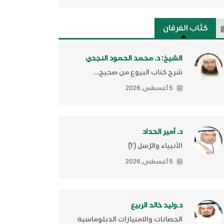
كتَّاب الفرقان
الشيخ: د. محمد الحمود النجدي
شرح كتاب البيوع من صحيح...
5 أغسطس, 2026
د. أمير الحداد
الأنبياء والرّسل (٢)ّ
5 أغسطس, 2026
د.وليد خالد الربيع
الحصانات والامتيازات الدبلوماسية