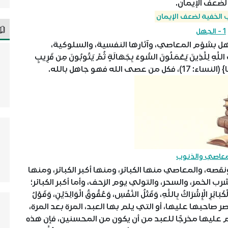
لضعف الإيمان.
باب الخفية لضعف الإيمان
1 - الجهل
ل بشؤم المعاصي، وآثارها النفسية، والسلوكية،
 لِلَّذِينَ يَعْمَلُونَ السُّوءَ بِجَهَالَةٍ ثُمَّ يَتُوبُونَ مِن قَرِيبٍ
 الله فهو جاهل بالله.
 والمعاصي منها الكبائر، ومنها أكبر الكبائر، ومنها
رب الخمر، والسحر، والتولي يوم الزحف، وأما أكبر الكبائر؛
 الْإِشْرَاكُ بِاللَّهِ، وَقَتْلُ النَّفْسِ، وَعُقُوقُ الْوَالِدَيْنِ، وَقَوْلُ
يصر صاحبها عليها، أو التي يلم بها العبد، المرة بعد المرة،
 عليها مخرجًا للعبد من أن يكون من المحسنين، فإن هذه