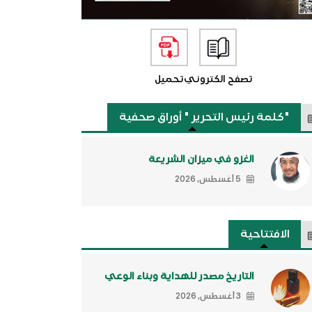
تصفح الكتروني
تحميل
"كلمة رئيس التحرير " أوراق صحفية
الغزو في ميزان الشريعة
5 أغسطس, 2026
الافتتاحية
التاريخ مصدر للهداية وبناء الوعي
3 أغسطس, 2026