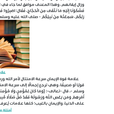
وزال إيقانهم، وهذا المعنى موافق لما جاء في الحديث الذي ير
فَشَكَوْنَا إِلَيْهِ مَا نَلْقَى مِنَ الْحَجَّاجِ، فَقَالَ: اصْبِرُوا؛ فَإِنّ
رَبَّكُمْ، سَمِعْتُهُ مِنْ نَبِيِّكُمْ - صلى الله عليه وسلم
علام
علامة قوة الإيمان سرعة الامتثال لأمر الله ورس
قويًا أو ضعيفًا، وهي ترجع إجمالًا إلى سرعة الام
وسلم -، قال -تعالى-: {وَمَا كَانَ لِمُؤْمِنٍ وَلَا مُؤْمِنَةٍ إِذَا
على الدنيا، والإيمان بالغيب؛ كلها علامات يُعرف 
أمثلة م