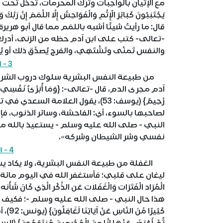
مع الإتيان بالواجبات وترك المحرمات، تدخل تحت م
قال: ما رأيتُ شيئًا أشبه باللمَم مما قال أبو هري
-تعالى- كتب على ابن آدم حظه من الزنى، أدرك ذلك
والنفس تَمنَّى وتَشْتَهِي، والفرج يُصدِّق ذلك أو يُكَ
3 - النفس البشرية
من طبيعة النفس البشرية سلوك دروب الشر، و
آدم مجرى الدم، قال -تعالى-: {وَمَا أُبَرِّئُ نَفْسِي إِنَّ النَّفْ
رَّحِيمٌ} (يوسف: 53)، يقول العلامة ا
لصاحبها بالسوء، أي: الفاحشة، وسائر الذنوب، فإ
النبي - صلى الله عليه وسلم - يستعيذ بالله من 
نفسي وشر الشيطان وشركه».
4 - الغفلة والإعراض
الغفلة من طبيعة النفس البشرية، ولا يكاد يسل
ليغان على قلبي؛ فأستغفر الله في اليوم مائة مرة»، وَالْم
الْمُرَاد الْفَتَرَات وَالْغَفَلات عَن الذِّكْر الَّذِي كَانَ شَأْنه الدّ
هذا حال النبي - صلى الله عليه وسلم -؛ فكيف بحا
كَثِيرً