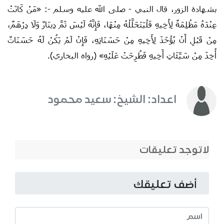
بشهادة الزور، قال النبي - صلى الله عليه وسلم -: «مَنْ ‌كَانَتْ
‌عِنْدَهُ ‌مَظْلِمَةٌ ‌لِأَخِيهِ ‌فَلْيَتَحَلَّلْهُ ‌مِنْهَا، ‌فَإِنَّهُ ‌لَيْسَ ‌ثَمَّ ‌دِينَارٌ ‌وَلَا ‌دِرْهَمٌ،
‌مِنْ قَبْلِ أَنْ يُؤْخَذَ لِأَخِيهِ مِنْ حَسَنَاتِهِ، فَإِنْ لَمْ يَكُنْ لَهُ حَسَنَاتٌ
أُخِذَ مِنْ سَيِّئَاتِ أَخِيهِ فَطُرِحَتْ عَلَيْهِ» (رواه البخاري).
اعداد: الشيخ: سعيد محمود
لاتوجد تعليقات
أضف تعليقك