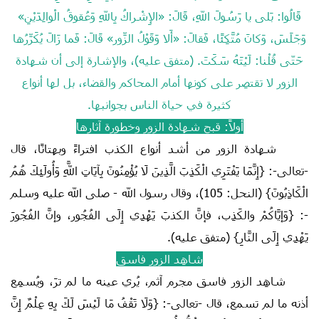
قَالُوا: بَلى يا رَسُولَ اللهِ، قَالَ: «الإِشْراكُ بِاللهِ وَعُقوقُ الْوالِدَيْنِ»
وَجَلَسَ، وَكانَ مُتَّكِئًا، فَقالَ: «أَلا وَقَوْلُ الزّورِ» قَالَ: فَما زَالَ يُكَرِّرُها
حَتّى قُلْنا: لَيْتَهُ سَكَتَ. (متفق عليه)، والإشارة إلى أن شهادة
الزور لا تقتصِر على كونها أمام المحاكم والقضاء، بل لها أنواع
كثيرة في حياة الناس بجوانبها.
أولاً: قبح شهادة الزور وخطورة آثارها
شهادة الزور من أشد أنواع الكذب افتراءً وبهتانًا، قال
-تعالى-: {إِنَّمَا يَفْتَرِي الْكَذِبَ الَّذِينَ لَا يُؤْمِنُونَ بِآيَاتِ اللَّهِ وَأُولَئِكَ هُمُ
الْكَاذِبُونَ} (النحل: 105)، وقال رسول الله - صلى الله عليه وسلم
-: {وَإيَّاكُمْ والكَذِب، فإنَّ الكذبَ يَهْدِي إِلَى الفُجُور، وإنَّ الفُجُورَ
يَهْدِي إِلَى النَّارِ} (متفق عليه).
شاهِد الزور فاسق
شاهِد الزور فاسق مجرم آثم، يُري عينه ما لم ترَ، ويُسمِع
أذنه ما لم تسمع، قال -تعالى-: {وَلَا تَقْفُ مَا لَيْسَ لَكَ بِهِ عِلْمٌ إِنَّ