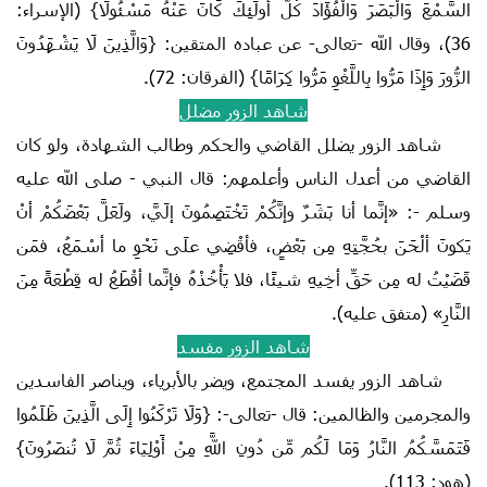
السَّمْعَ وَالْبَصَرَ وَالْفُؤَادَ كُلُّ أُولَئِكَ كَانَ عَنْهُ مَسْئُولًا} (الإسراء:
36)، وقال الله -تعالى- عن عباده المتقين: {وَالَّذِينَ لَا يَشْهَدُونَ
الزُّورَ وَإِذَا مَرُّوا بِاللَّغْوِ مَرُّوا كِرَامًا} (الفرقان: 72).
شاهد الزور مضلل
شاهد الزور يضلل القاضي والحكم وطالب الشهادة، ولو كان
القاضي من أعدل الناس وأعلمهم: قال النبي - صلى الله عليه
وسلم -: «إنَّما أنا بَشَرٌ وإنَّكُمْ تَخْتَصِمُونَ إلَيَّ، ولَعَلَّ بَعْضَكُمْ أنْ
يَكونَ ألْحَنَ بحُجَّتِهِ مِن بَعْضٍ، فأقْضِي علَى نَحْوِ ما أسْمَعُ، فمَن
قَضَيْتُ له مِن حَقِّ أخِيهِ شيئًا، فلا يَأْخُذْهُ فإنَّما أقْطَعُ له قِطْعَةً مِنَ
النَّارِ» (متفق عليه).
شاهد الزور مفسد
شاهد الزور يفسد المجتمع، ويضر بالأبرياء، ويناصر الفاسدين
والمجرمين والظالمين: قال -تعالى-: {وَلَا تَرْكَنُوا إِلَى الَّذِينَ ظَلَمُوا
فَتَمَسَّكُمُ النَّارُ وَمَا لَكُم مِّن دُونِ اللَّهِ مِنْ أَوْلِيَاءَ ثُمَّ لَا تُنصَرُونَ}
(هود: 113).