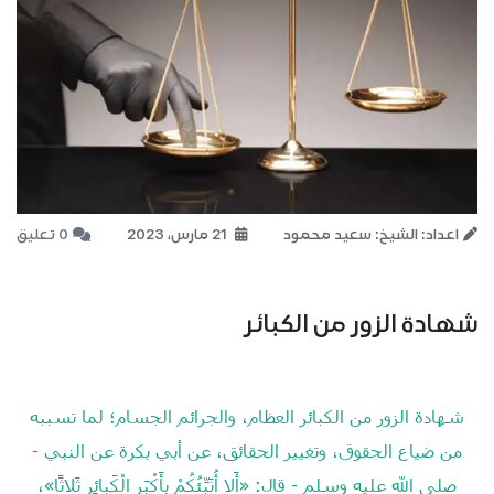
اعداد: الشيخ: سعيد محمود
21 مارس، 2023
0 تعليق
شهادة الزور من الكبائر
شهادة الزور من الكبائر العظام، والجرائم الجسام؛ لما تسببه
من ضياع الحقوق، وتغيير الحقائق، عن أبي بكرة عن النبي -
صلى الله عليه وسلم - قال: «أَلا أُنَبِّئُكُمْ بِأَكْبَرِ الْكَبائِرِ ثَلاثًا»،