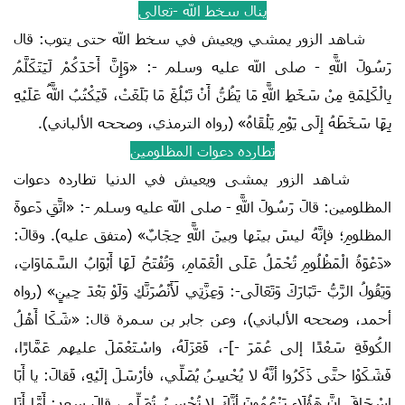
ينال سخط الله -تعالى
شاهد الزور يمشي ويعيش في سخط الله حتى يتوب: قال
رَسُولَ اللَّهِ - صلى الله عليه وسلم -: «وَإِنَّ أَحَدَكُمْ لَيَتَكَلَّمُ
بِالْكَلِمَةِ مِنْ سَخَطِ اللَّهِ مَا يَظُنُّ أَنْ تَبْلُغَ مَا بَلَغَتْ، فَيَكْتُبُ اللَّهُ عَلَيْهِ
بِهَا سَخَطَهُ إِلَى يَوْمِ يَلْقَاهُ» (رواه الترمذي، وصححه الألباني).
تطارده دعوات المظلومين
شاهد الزور يمشى ويعيش في الدنيا تطارده دعوات
المظلومين: قالَ رَسُولَ اللَّهِ - صلى الله عليه وسلم -: «اتَّقِ دَعوةَ
المظلومِ؛ فإنَّهُ ليسَ بينَها وبينَ اللَّهِ حِجَابٌ» (متفق عليه). وقالَ:
«‌دَعْوَةُ ‌الْمَظْلُومِ ‌تُحْمَلُ ‌عَلَى ‌الْغَمَامِ، وَتُفْتَحُ لَهَا أَبْوَابُ السَّمَاوَاتِ،
وَيَقُولُ الرَّبُّ -تَبَارَكَ وَتَعَالَى-: وَعِزَّتِي لَأَنْصُرَنَّكِ وَلَوْ بَعْدَ حِينٍ» (رواه
أحمد، وصححه الألباني)، وعن ‌جابر بن سمرة قال: «شَكَا أَهْلُ
الكُوفَةِ سَعْدًا إلى عُمَرَ -]-، فَعَزَلَهُ، واسْتَعْمَلَ عليهم عَمَّارًا،
فَشَكَوْا حتَّى ذَكَرُوا أنَّهُ لا يُحْسِنُ يُصَلِّي، فأرْسَلَ إلَيْهِ، فَقالَ: يا أَبَا
إسْحَاقَ إنَّ هَؤُلَاءِ يَزْعُمُونَ أنَّكَ لا تُحْسِنُ تُصَلِّي، قالَ سعد: أَمَّا أَنَا