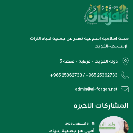
مجلة اسلامية اسبوعية تصدر عن جمعية احياء التراث
الإسلامي-الكويت
دولة الكويت - قرطبة - قطعة 5
+965 25362733 / +965 25362733
admin@al-forqan.net
المشاركات الاخيره
5 أغسطس، 2026
أمين سر جمعية إحياء.