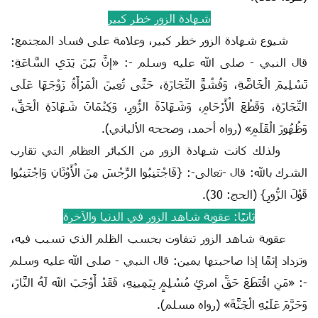
شهادة الزور خطر كبير
شيوع شهادة الزور خطر كبير، وعلامة على فساد المجتمع:
قال النبي - صلى الله عليه وسلم -: «إنَّ بَيْنَ يَدَيِ السَّاعَةِ:
تَسْلِيمَ الْخَاصَّةِ، وَفُشُوَّ التِّجَارَةِ، حَتَّى تُعِينَ الْمَرْأَةُ زَوْجَهَا عَلَى
التِّجَارَةِ، وَقَطْعَ الْأَرْحَامِ، وَشَهَادَةَ الزُّورِ، ‌وَكِتْمَانَ ‌شَهَادَةِ ‌الْحَقِّ،
وَظُهُورَ الْقَلَمِ» (رواه أحمد، وصححه الألباني).
ولذلك كانت شهادة الزور من الكبائر العظام التي تقارب
الشرك بالله: قال -تعالى-: {فَاجْتَنِبُوا الرِّجْسَ مِنَ الْأَوْثَانِ وَاجْتَنِبُوا
قَوْلَ الزُّورِ} (الحج: 30).
ثانيًا: عقوبة شاهد الزور في الدنيا والآخرة
عقوبة شاهد الزور تتفاوت بحسب الظلم الذي تسبب فيه،
وتزداد إثمًا إذا صاحبتها يمين: قال النبي - صلى الله عليه وسلم
-: «مَنِ اقْتَطَعَ حَقَّ امرئٍ مُسْلِمٍ بِيَمِينِهِ، فَقَدْ أَوْجَبَ الله لَهُ النَّارَ،
وَحَرَّمَ عَلَيْهِ الْجَنَّةَ» (رواه مسلم).