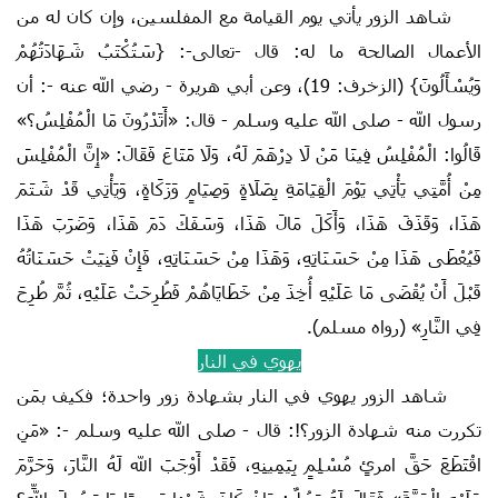
شاهد الزور يأتي يوم القيامة مع المفلسين، وإن كان له من
الأعمال الصالحة ما له: قال -تعالى-: {سَتُكْتَبُ شَهَادَتُهُمْ
وَيُسْأَلُونَ} (الزخرف: 19)، وعن أبي هريرة - رضي الله عنه -: أن
رسول الله - صلى الله عليه وسلم - قال: «أَتَدْرُونَ مَا ‌الْمُفْلِسُ؟»
قَالُوا: ‌الْمُفْلِسُ فِينَا مَنْ لَا دِرْهَمَ لَهُ، وَلَا مَتَاعَ فَقَالَ: «إِنَّ ‌الْمُفْلِسَ
مِنْ أُمَّتِي يَأْتِي يَوْمَ الْقِيَامَةِ بِصَلَاةٍ وَصِيَامٍ وَزَكَاةٍ، وَيَأْتِي قَدْ شَتَمَ
هَذَا، وَقَذَفَ هَذَا، وَأَكَلَ مَالَ هَذَا، وَسَفَكَ دَمَ هَذَا، ‌وَضَرَبَ هَذَا
فَيُعْطَى هَذَا مِنْ حَسَنَاتِهِ، وَهَذَا مِنْ حَسَنَاتِهِ، فَإِنْ فَنِيَتْ حَسَنَاتُهُ
قَبْلَ أَنْ يُقْضَى مَا عَلَيْهِ أُخِذَ مِنْ خَطَايَاهُمْ فَطُرِحَتْ عَلَيْهِ، ثُمَّ طُرِحَ
فِي النَّارِ» (رواه مسلم).
يهوي في النار
شاهد الزور يهوي في النار بشهادة زور واحدة؛ فكيف بمَن
تكررت منه شهادة الزور؟!: قال - صلى الله عليه وسلم -: «مَنِ
اقْتَطَعَ حَقَّ امرئٍ مُسْلِمٍ بِيَمِينِهِ، فَقَدْ أَوْجَبَ الله لَهُ النَّارَ، وَحَرَّمَ