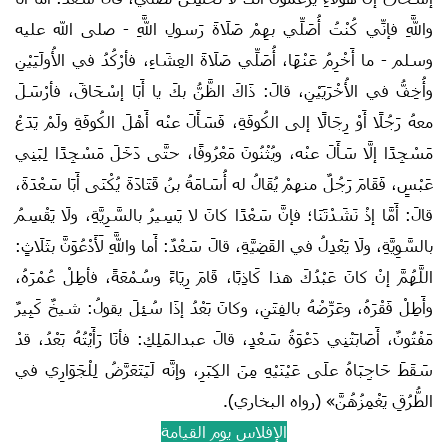
واللَّهِ فإنِّي كُنْتُ أُصَلِّي بهِمْ صَلَاةَ رَسولِ اللَّهِ - صلى الله عليه
وسلم - ما أَخْرِمُ عَنْهَا، أُصَلِّي صَلَاةَ العِشَاءِ، فأرْكُدُ في الأُولَيَيْنِ
وأُخِفُّ في الأُخْرَيَيْنِ، قالَ: ذَاكَ الظَّنُّ بكَ يا أَبَا إسْحَاقَ، فأرْسَلَ
معهُ رَجُلًا أَوْ رِجَالًا إلى الكُوفَةِ، فَسَأَلَ عنْه أَهْلَ الكُوفَةِ ولَمْ يَدَعْ
مَسْجِدًا إلَّا سَأَلَ عنْه، ويُثْنُونَ مَعْرُوفًا، حتَّى دَخَلَ مَسْجِدًا لِبَنِي
عَبْسٍ، فَقَامَ رَجُلٌ منهمْ يُقَالُ له أُسَامَةُ بنُ قَتَادَةَ يُكْنَى أَبَا سَعْدَةَ،
قالَ: أَمَّا إذْ نَشَدْتَنَا؛ فإنَّ سَعْدًا كانَ لا يَسِيرُ بالسَّرِيَّةِ، ولَا يَقْسِمُ
بالسَّوِيَّةِ، ولَا يَعْدِلُ في القَضِيَّةِ، قالَ سَعْدٌ: أَما واللَّهِ لَأَدْعُوَنَّ بثَلَاثٍ:
اللَّهُمَّ إنْ كانَ عَبْدُكَ هذا كَاذِبًا، قَامَ رِيَاءً وسُمْعَةً، فأطِلْ عُمْرَهُ،
وأَطِلْ فَقْرَهُ، وعَرِّضْهُ بالفِتَنِ، وكانَ بَعْدُ إذَا سُئِلَ يقولُ: شيخٌ كَبِيرٌ
مَفْتُونٌ، أَصَابَتْنِي دَعْوَةُ سَعْدٍ، قالَ عبدالمَلِكِ: فأنَا رَأَيْتُهُ بَعْدُ، قدْ
سَقَطَ حَاجِبَاهُ علَى عَيْنَيْهِ مِنَ الكِبَرِ، وإنَّه لَيَتَعَرَّضُ لِلْجَوَارِي في
الطُّرُقِ يَغْمِزُهُنَّ» (رواه البخاري).
الإفلاس يوم القيامة