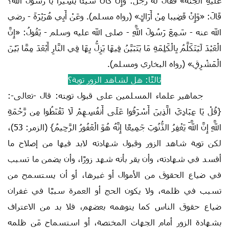
عَلَيْهِ الْجَنَّةَ» فَقَالَ لَهُ رَجُلٌ: وَإِنْ كَانَ شَيْئا يَسِيرًا يَا رَسُولَ اللّهِ؟
قَالَ: «وَإِنْ قَضِيبا مِنْ أَرَاكٍ» (رواه مسلم). وعَنْ أَبِي هُرَيْرَةَ - رضي
الله عنه - سَمِعَ رَسُولَ اللَّهِ - صلى الله عليه وسلم - يَقُولُ: «إِنَّ
الْعَبْدَ لَيَتَكَلَّمُ بِالْكَلِمَةِ مَا يَتَبَيَّنُ فِيهَا يَزِلُّ بِهَا فِي النَّارِ أَبْعَدَ مِمَّا بَيْنَ
الْمَشْرِقِ» (رواه البخاري ومسلم).
ثالثًا: هل لشاهد الزور توبة؟
جماهير علماء المسلمين على قبول توبته: قال -تعالى-:
{قُلْ يَا عِبَادِيَ الَّذِينَ أَسْرَفُوا عَلَى أَنفُسِهِمْ لَا تَقْنَطُوا مِن رَّحْمَةِ
اللَّهِ إِنَّ اللَّهَ يَغْفِرُ الذُّنُوبَ جَمِيعًا إِنَّهُ هُوَ الْغَفُورُ الرَّحِيمُ} (الزمر: 53)،
لكن توبة شاهد الزور وقبول شهادته لابد فيها من إصلاح ما
أفسد في شهادته، وأن يقر بأنه شهد زورًا، وأن يضمن ما تسبب
في ضياع الحقوق من الأموال أو غيرها، أو أن يستسمح من
تسبب في ظلمه، ولا يكون الحج أو العمرة سببًا في غفران
ضياع حقوق الناس كما يتوهمه بعضهم، فلا بد من الاعتراف
بشهادة الزور أمام الجهات المختصة، أو استسماح مَن ظلمه