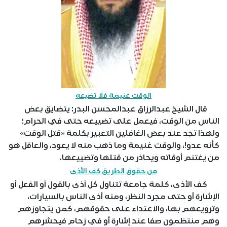
الوقت غنيمة فلا تضيعه
قال الشيخ عبدالرزاق عبدالمحسن البدر: يتضايق بعض
الناس من الوقت، فيعمل على تضييعه حتى في الحرام؛
ولهذا تجد عند بعض الغافلين التعبير بكلمة «قتل الوقت»
كأنه عدو!، والوقت غنيمة وما ذهب منه لا يعود، والعاقل هو
من يغتنم أوقاته ويحاذر من قتلها وتضييعها.
من حقوق الطريق كف الأذى
كف الأذى، كلمة جامعة تتناول كل أذى بالقول أو الفعل أو
الإشارة أو حتى مجرد النظر، ومنه أذى الناس بالسيارات،
وترويعهم بها، والاعتداء على حقوقهم، كمن يتجاوزهم
وهم منتظمون صفا عند إشارة أو في زحام فيحشرهم