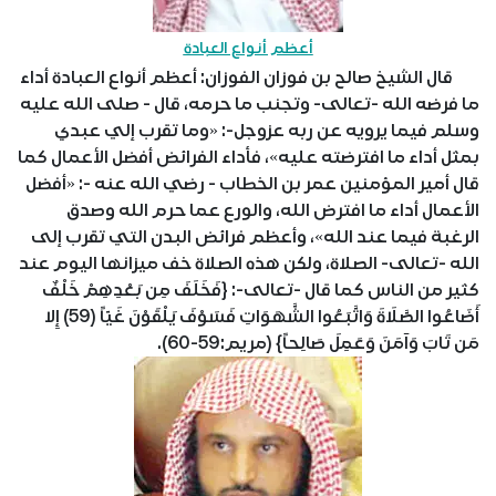
أعظم أنواع العبادة
قال الشيخ صالح بن فوزان الفوزان: أعظم أنواع العبادة أداء
ما فرضه الله -تعالى- وتجنب ما حرمه، قال - صلى الله عليه
وسلم فيما يرويه عن ربه عزوجل-: «وما تقرب إلي عبدي
بمثل أداء ما افترضته عليه»، فأداء الفرائض أفضل الأعمال كما
قال أمير المؤمنين عمر بن الخطاب - رضي الله عنه -: «أفضل
الأعمال أداء ما افترض الله، والورع عما حرم الله وصدق
الرغبة فيما عند الله»، وأعظم فرائض البدن التي تقرب إلى
الله -تعالى- الصلاة، ولكن هذه الصلاة خف ميزانها اليوم عند
كثير من الناس كما قال -تعالى-: {فَخَلَفَ مِن بَعْدِهِمْ خَلْفٌ
أَضَاعُوا الصَّلَاةَ وَاتَّبَعُوا الشَّهَوَاتِ فَسَوْفَ يَلْقَوْنَ غَيّاً (59) إِلا
مَن تَابَ وَآمَنَ وَعَمِلَ صَالِحاً} (مريم:59-60).