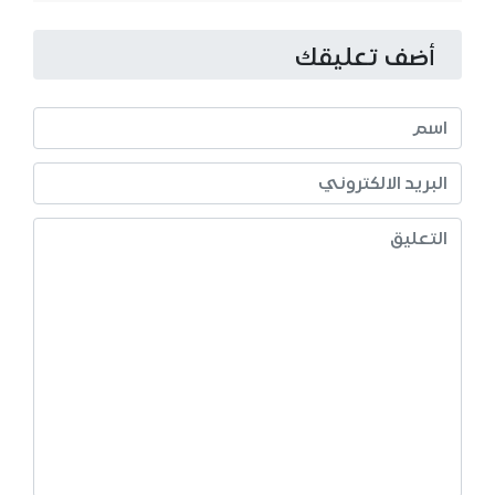
أضف تعليقك