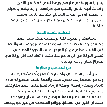
بسيارته، ويتقدم عليهم ويعطلهم، فهذا من الأذى،
وكذلك أذية الناس باللعب في طرقهم، وإزعاجهم بالصراخ
أو الصفير، أو رفع أصوات المذياع، فتوقظ النائم، وتضجر
المريض، ولا سيما إذا كان صوتا محرما من غناء وموسيقى
صاخبة.
المعاصي تمحق البركة
المعاصي والذنوب لها أثر عجيب على قلب العبد
وجسده، وعلى دينه ودنياه، وعقله، وعمره وعمله، وأثرها
في القلب أعظم من أثر المرض على البدن؛ فالمعاصي
تمحق البركة من كل ما حولها، حتى لا تكاد تجد أقل بركة في
عمر الإنسان ودينه ودنياه.
ضرر المعاصي وأخطارها
من أَضرار المعاصي وأخطارها أنها يولِّد بعضُها بعضا،
ويدعو بعضُها إلى بعض، حتى يألفها القلب، فتصير له عادة
ثابتة، وهيئة راسخة، وصفة لازمة، فيعز على العبد مفارقتها
والخروج منها، ولو أنه عطَّلها وغاب عنها وأقبل على
الطاعة، لضاقت عليه نفسُه وضاق صدره، إلى أن يعاودها،
حتى إن كثيرا من الفسَّاق ليواقع المعصيةَ من غير لذةٍ يجدها،