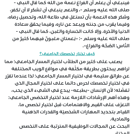
فينبغي أن يعلم أن الفراغ نعمة من الله كما قال النبي -
صلى الله عليه وسلم -، والنعم ينبغي أن تشكر لا أن تكفر،
وشكر هذه النعمة بأن تستغل في طاعة الله، وتحصيل رضاه،
وفيما يقرب من جنته ويبعد عن ناره، وفيما يحقق سعادة
الدنيا والآخرة. وإلا كانت الخسارة والغبن، كما قال النبي -
صلى الله عليه وسلم -: «نِعمتانِ مغبونٌ فيهِما كثيرٌ من
النَّاس: الصِّحَّة والفراغ».
كيف تختار تخصصك الجامعي؟
يصعب على كثير من الطلاّب اختيار المسار الجامعي؛ مما
تراهم يبحثون بطريقة مكثّفة في مواقع الويب المختلفة
عن طرائق سليمة في اختيار المسار الجامعي؛ لذا عندما تقرّر
في اختيار تخصصك احرص دائما على اختيار المجال الذي
تفضّله؛ لأن الإنسان -بطبعه- يبدع في الشيء الذي يحب،
وهذه أهم الإرشادات اللازمة عند اختيار التخصّص الجامعي:
التعرّف على القيم والاهتمامات قبل اختيار تخصص ما.
القيام بتحديد المهارات الشخصيّة والقدرات الذهنية
والمادية.
البحث عن المجالات الوظيفية المترتبة على التخصص
المختار.