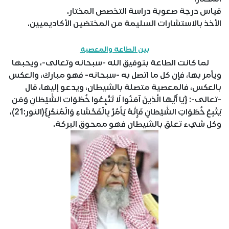
قياس درجة صعوبة دراسة التخصص المختار.
الأخذ بالاستشارات السليمة من المختصّين الأكاديميين.
بين الطاعة والمعصية
لما كانت الطاعة بتوفيق الله -سبحانه وتعالى-، ويحبها
ويأمر بها، فإن كل ما اتصل به -سبحانه- فهو مبارك، والعكس
بالعكس، فالمعصية متصلة بالشيطان، ويدعو إليها، قال
-تعالى-: {يَا أَيُّهَا الَّذِينَ آمَنُوا لَا تَتَّبِعُوا خُطُوَاتِ الشَّيْطَانِ وَمَن
يَتَّبِعْ خُطُوَاتِ الشَّيْطَانِ فَإِنَّهُ يَأْمُرُ بِالْفَحْشَاءِ وَالْمُنكَرِ}(النور:21)،
وكل شيء تعلق بالشيطان فهو ممحوق البركة.