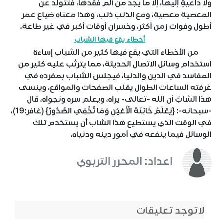
ولا داعيةٍ إليها، إلا ما يجد من ألم فقدها، فتتولد عن
المعصية معصية، ومع الذنب ذنب، وهذا معناه ضياع عمر
أطول وفوات زمن أكثر، وخسران أوقات أكبر في غير طاعة.
أخطاء يقع فيها الشباب
من الأخطاء التي يقع فيها كثير من الشباب إساءة
استخدام وسائل الاتصال الحديثة، مما يترتَّب عليه كثير من
المفاسد في الدين والدنيا، فيجلس الشباب بمفردِه في
غرفته الساعات الطوال يقلب الصفحات والمواقع، وينسى
هذا الشابُّ أن الله -تعالى- يراه، ويعلم سره ونجواه، قال
-سبحانه-: {يَعْلَمُ خَائِنَةَ الْأَعْيُنِ وَمَا تُخْفِي الصُّدُورُ} (غافر:19)،
في الوقت الذي يستطيع هذا الشاب أن يستخدم تلك
الوسائل فيما ينفعه في أمور دينه ودنياه.
اعداد: المحرر التربوي
لاتوجد تعليقات