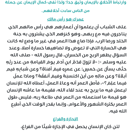
وارتباط الأخلاق بالإيمان وثيق جدا؛ ولذا نُفي كمال الإيمان عن جملة
من الناس ساءت أخلاقهم.
عمرك هو رأس مالك
على الشباب أن يعلموا أن أعمارهم هي رأس مالهم الذي
يتاجرون فيه مع ربهم، وهو كنزهم الذي يشترون به جنة
الخلد ورضا الرب. فإذا ضاع هذا العمر في غير ما وضع له كانت
هي الخسارة التي لا تعوض ولا تضاهيها خسارة أصلا، وعند
السؤال يظهر الربح من الخسران، قال رسول الله - صلى الله
عليه وسلم -: «لاَ تزولُ قدَمُ ابنِ آدمَ يومَ القيامةِ من عندِ ربِّهِ
حتَّى يسألَ عن خمسٍ: عن عمرِهِ فيمَ أفناهُ؟ وعن شبابِهِ فيم
أبلاَهُ؟ وعن مالِهِ من أينَ اكتسبَهُ وفيمَ أنفقَهُ؟ وماذا عملَ
فيما علِمَ؟»، فأصل العمر أنه وعاءُ العمل، أعطاه الله للإنسان
ليعمل فيه ما يربح به عند لقاء الله، فقيمة ما عاشه الإنسان
هو قيمة ما استعمله من العمر في طاعة ربه، فليس طول
العمر بكثرة الشهور والأعوام، وإنما بقدر الوقت الذي أطيع
الله فيه.
الإجازة والفراغ
لئن كان الإنسان يحصل في الإجازة شيئًا من الفراغ،