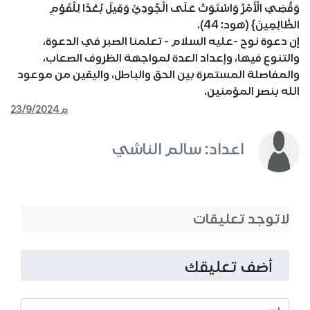
وَقُضِيَ الْأَمْرُ وَاسْتَوَتْ عَلَى الْجُودِيِّ وَقِيلَ بُعْدًا لِلْقَوْمِ
الظَّالِمِينَ} (هود: 44).
إن دعوة نوح -عليه السلام - تعلمنا الصبر في الدعوة،
والتنوع فيها، وإعداد العدة لمواجهة الظروف الصعاب،
والمفاصلة المستمرة بين الحق والباطل، واليقين من موعود
الله بنصر المؤمنين.
23/9/2024م
اعداد: سالم الناشي
لاتوجد تعليقات
أضف تعليقك