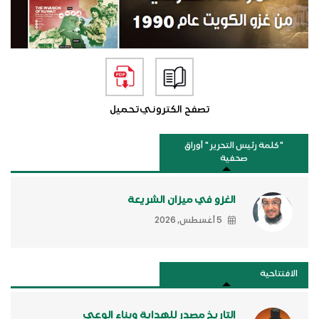
تصفح الكتروني
تحميل
"كلمة رئيس التحرير " أوراق
صحفية
الغزو في ميزان الشريعة
5 أغسطس, 2026
الافتتاحية
التاريخ مصدر للهداية وبناء الوعي