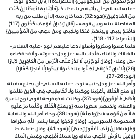
نُوحُ لَتَكُونَنَّ مِنَ الْمَرْجُومِينَ} (الشعراء:116)، بل تحدوا نوحا
-عليه السلام- أن يأتيهم بالعذاب!..{فَأْتِنَا بِمَا تَعِدُنَا إِنْ كُنْتَ
مِنَ الصَّادِقِينَ}(هود:32). فما كان منه إلا أن طلب من ربه
المفاصلة بينه وبين قومه.. {قَالَ رَبِّ إِنَّ قَوْمِي كَذَّبُونِ (117)
فَافْتَحْ بَيْنِي وَبَيْنَهُمْ فَتْحًا وَنَجِّنِي وَمَنْ مَعِيَ مِنَ الْمُؤْمِنِينَ}
(الشعراء: 117- 118).
فلما عصوا ومكروا وأضلوا، دعا عليهم نوح -عليه السلام-
بالهلاك والفناء، فأجاب الله -عز وجل- دعوته، وأنفذ قضاءه
-جل وعلا- {وَقَالَ نُوحٌ رَّبِّ لَا تَذَرْ عَلَى الْأَرْضِ مِنَ الْكَافِرِينَ دَيَّارًا
(26) إِنَّكَ إِن تَذَرْهُمْ يُضِلُّوا عِبَادَكَ وَلَا يَلِدُوا إِلَّا فَاجِرًا كَفَّارًا}
(نوح: 26-27).
وأُمر الله -عز وجل- نبيه نوحا -عليه السلام- أن يصنع سفينة
{وَاصْنَعِ الْفُلْكَ بِأَعْيُنِنَا وَوَحْيِنَا وَلَا تُخَاطِبْنِي فِي الَّذِينَ ظَلَمُوا
إِنَّهُمْ مُغْرَقُونَ}(هود:37)، وكانت هذه فرصة لقوم نوح للعبرة
والعظة، ولكنهم سخروا منه {وَيَصْنَعُ الْفُلْكَ وَكُلَّمَا مَرَّ عَلَيْهِ
مَلَأٌ مِنْ قَوْمِهِ سَخِرُوا مِنْهُ} (هود: 38). وجاء أمر الله والنهاية
المحتومة للمجرمين.. {وَقَالَ ارْكَبُوا فِيهَا بِسْمِ اللَّهِ مَجْرَاهَا
وَمُرْسَاهَا إِنَّ رَبِّي لَغَفُورٌ رَحِيمٌ} }(هود:41). وقال -تعالى-:
{وَقِيلَ يَا أَرْضُ ابْلَعِي مَاءَكِ وَيَاسَمَاءُ أَقْلِعِي وَغِيضَ الْمَاءُ