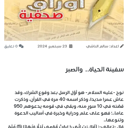
اعداد: سالم الناشي
23 سبتمبر، 2024
0 تعليق
سفينة الحياة.. والصبر
نوح -عليه السلام- هو أوَّل الرسل بعد وقوع الشرك، وقد
عاش عمرا مديدا، وذكر اسمه 40 مرة في القرآن، وذكرت
قصَّته في 10 سورٍ منه، وبقي في قومه يدعوهم 950
عاما..؛ فهو على علم ودراية وخبرة في أساليب الدعوة
وتنوعها..
قال -تعالى-: {قَالَ رَبِّ إِنِّي دَعَوْتُ قَوْمِي لَيْلًا وَنَهَارًا (5) فَلَمْ