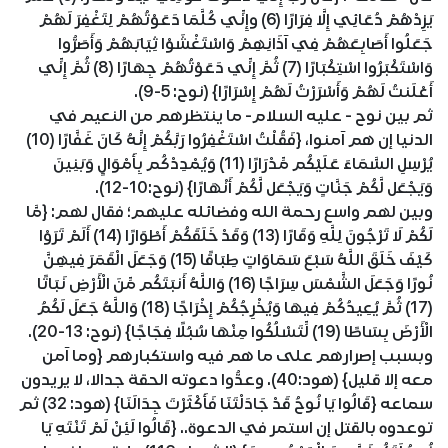
يَزِدْهُمْ دُعَائِي إِلَّا فِرَارًا (6) وإِنِّي كُلَّمَا دَعَوْتُهُمْ لِتَغْفِرَ لَهُمْ
جَعَلُوا أَصَابِعَهُمْ فِي آذَانِهِمْ وَاسْتَغْشَوْا ثِيَابَهُمْ وَأَصَرُّوا
وَاسْتَكْبَرُوا اسْتِكْبَارًا (7) ثُمَّ إِنِّي دَعَوْتُهُمْ جِهَارًا (8) ثُمَّ إِنِّي
أَعْلَنتُ لَهُمْ وَأَسْرَرْتُ لَهُمْ إِسْرَارًا} (نوح: 5-9).
ثم بين نوح - عليه السلام- ما ينتظرهم من النعيم في
الدنيا إن هم آمنوا، {فَقُلْتُ اسْتَغْفِرُوا رَبَّكُمْ إِنَّهُ كَانَ غَفَّارًا (10)
يُرْسِلِ السَّمَاءَ عَلَيْكُم مِّدْرَارًا (11) وَيُمْدِدْكُم بِأَمْوَالٍ وَبَنِينَ
وَيَجْعَل لَّكُمْ جَنَّاتٍ وَيَجْعَل لَّكُمْ أَنْهَارًا} (نوح:10-12).
وبين لهم واسع رحمة الله وفضائله عليهم؛ فقال لهم: {مَّا
لَكُمْ لَا تَرْجُونَ لِلَّهِ وَقَارًا (13) وَقَدْ خَلَقَكُمْ أَطْوَارًا (14) أَلَمْ تَرَوْا
كَيْفَ خَلَقَ اللَّهُ سَبْعَ سَمَاوَاتٍ طِبَاقًا (15) وَجَعَلَ الْقَمَرَ فِيهِنَّ
نُورًا وَجَعَلَ الشَّمْسَ سِرَاجًا (16) وَاللَّهُ أَنبَتَكُم مِّنَ الْأَرْضِ نَبَاتًا
(17) ثُمَّ يُعِيدُكُمْ فِيهَا وَيُخْرِجُكُمْ إِخْرَاجًا (18) وَاللَّهُ جَعَلَ لَكُمُ
الْأَرْضَ بِسَاطًا (19) لِّتَسْلُكُوا مِنْهَا سُبُلًا فِجَاجًا} (نوح: 13-20).
وبسبب إصرارهم على ما هم فيه واستكبارهم {وما آمن
معه إلا قليل} (هود:40). وعدُّوا دعوته الحقة جدالا، لا يريدون
سماعه {قَالُوا يَا نُوحُ قَدْ جَادَلْتَنَا فَأَكْثَرْتَ جِدَالَنَا} (هود: 32) ثم
توعدوه بالقتل إن استمر في الدعوة.. {قَالُوا لَئِنْ لَمْ تَنْتَهِ يَا