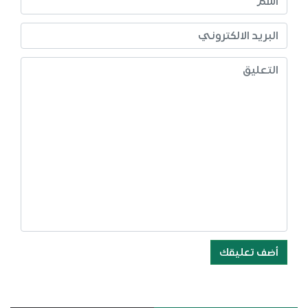
أضف تعليقك