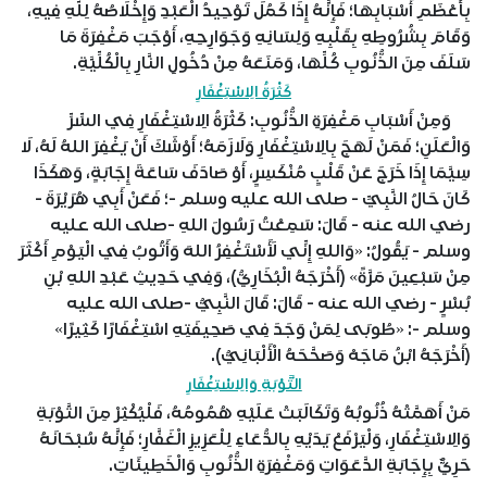
بِأَعْظَمِ أَسْبَابِهَا؛ فَإِنَّهُ إِذَا كَمُلَ تَوْحِيدُ الْعَبْدِ وَإِخْلَاصُهُ لِلَّهِ فِيهِ،
وَقَامَ بِشُرُوطِهِ بِقَلْبِهِ وَلِسَانِهِ وَجَوَارِحِهِ، أَوْجَبَ مَغْفِرَةَ مَا
سَلَفَ مِنَ الذُّنُوبِ كُلِّهَا، وَمَنَعَهُ مِنْ دُخُولِ النَّارِ بِالْكُلِّيَّةِ.
كَثْرَةُ الِاسْتِغْفَارِ
وَمِنْ أَسْبَابِ مَغْفِرَةِ الذُّنُوبِ: كَثْرَةُ الِاسْتِغْفَارِ فِي السِّرِّ
وَالْعَلَنِ؛ فَمَنْ لَهَجَ بِالِاسْتِغْفَارِ وَلَازَمَهُ؛ أَوْشَكَ أَنْ يَغْفِرَ اللهُ لَهُ، لَا
سِيَّمَا إِذَا خَرَجَ عَنْ قَلْبٍ مُنْكَسِرٍ، أَوْ صَادَفَ سَاعَةَ إِجَابَةٍ، وَهَكَذَا
كَانَ حَالُ النَّبِيِّ - صلى الله عليه وسلم -؛ فَعَنْ أَبِي هُرَيْرَةَ -
رضي الله عنه - قَالَ: سَمِعْتُ رَسُولَ اللهِ -صلى الله عليه
وسلم - يَقُولُ: «وَاللهِ إِنِّي لَأَسْتَغْفِرُ اللهَ وَأَتُوبُ فِي الْيَوْمِ أَكْثَرَ
مِنْ سَبْعِينَ مَرَّةً» (أَخْرَجَهُ الْبُخَارِيُّ)، وَفِي حَدِيثِ عَبْدِ اللهِ بْنِ
بُسْرٍ - رضي الله عنه - قَالَ: قَالَ النَّبِيُّ -صلى الله عليه
وسلم -: «طُوبَى لِمَنْ وَجَدَ فِي صَحِيفَتِهِ اسْتِغْفَارًا كَثِيرًا»
(أَخْرَجَهُ ابْنُ مَاجَهْ وَصَحَّحَهُ الْأَلْبَانِيُّ).
التَّوْبَةِ وَالِاسْتِغْفَارِ
مَنْ أَهَمَّتْهُ ذُنُوبُهُ وَتَكَالَبَتْ عَلَيْهِ هُمُومُهُ، فَلْيُكْثِرْ مِنَ التَّوْبَةِ
وَالِاسْتِغْفَارِ، وَلْيَرْفَعْ يَدَيْهِ بِالدُّعَاءِ لِلْعَزِيزِ الْغَفَّارِ؛ فَإِنَّهُ سُبْحَانَهُ
حَرِيٌّ بِإِجَابَةِ الدَّعَوَاتِ وَمَغْفِرَةِ الذُّنُوبِ وَالْخَطِيئَاتِ.