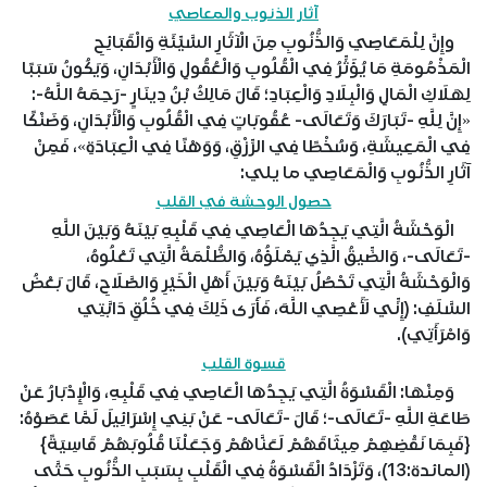
آثار الذنوب والمعاصي
وإِنَّ لِلْمَعَاصِي وَالذُّنُوبِ مِنَ الْآثَارِ السَّيِّئَةِ وَالْقَبَائِحِ
الْمَذْمُومَةِ مَا يُؤَثِّرُ فِي الْقُلُوبِ وَالْعُقُولِ وَالْأَبْدَانِ، وَيَكُونُ سَبَبًا
لِهَلَاكِ الْمَالِ وَالْبِلَادِ وَالْعِبَادِ؛ قَالَ مَالِكُ بْنُ دِينَارٍ -رَحِمَهُ اللَّهُ-:
«إِنَّ لِلَّهِ -تَبَارَكَ وَتَعَالَى- عُقُوبَاتٍ فِي الْقُلُوبِ وَالْأَبْدَانِ، وَضَنْكًا
فِي الْمَعِيشَةِ، وَسُخْطًا فِي الرِّزْقِ، وَوَهْنًا فِي الْعِبَادَةِ»، فَمِنْ
آثَارِ الذُّنُوبِ وَالْمَعَاصِي ما يلي:
حصول الوحشة في القلب
الْوَحْشَةُ الَّتِي يَجِدُهَا الْعَاصِي فِي قَلْبِهِ بَيْنَهُ وَبَيْنَ اللَّهِ
-تَعَالَى-، وَالضِّيقُ الَّذِي يَمْلَؤُهُ، وَالظُّلْمَةُ الَّتِي تَعْلُوهُ،
وَالْوَحْشَةُ الَّتِي تَحْصُلُ بَيْنَهُ وَبَيْنَ أَهْلِ الْخَيْرِ وَالصَّلَاحِ، قَالَ بَعْضُ
السَّلَفِ: (إِنِّي لَأَعْصِي اللَّهَ، فَأَرَى ذَلِكَ فِي خُلُقِ دَابَّتِي
وَامْرَأَتِي).
قسوة القلب
وَمِنْهَا: الْقَسْوَةُ الَّتِي يَجِدُهَا الْعَاصِي فِي قَلْبِهِ، وَالْإِدْبَارُ عَنْ
طَاعَةِ اللَّهِ -تَعَالَى-؛ قَالَ -تَعَالَى- عَنْ بَنِي إِسْرَائِيلَ لَمَّا عَصَوْهُ:
{فَبِمَا نَقْضِهِمْ مِيثَاقَهُمْ لَعَنَّاهُمْ وَجَعَلْنَا قُلُوبَهُمْ قَاسِيَةً}
(المائدة:13)، وَتَزْدَادُ الْقَسْوَةُ فِي الْقَلْبِ بِسَبَبِ الذُّنُوبِ حَتَّى