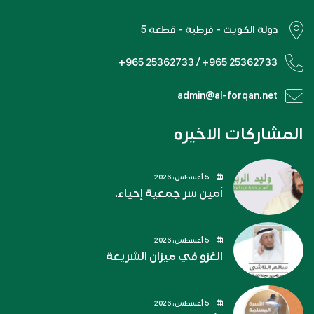
دولة الكويت - قرطبة - قطعة 5
+965 25362733 / +965 25362733
admin@al-forqan.net
المشاركات الاخيره
5 أغسطس، 2026
أمين سر جمعية إحياء.
5 أغسطس، 2026
الغزو في ميزان الشريعة
5 أغسطس، 2026