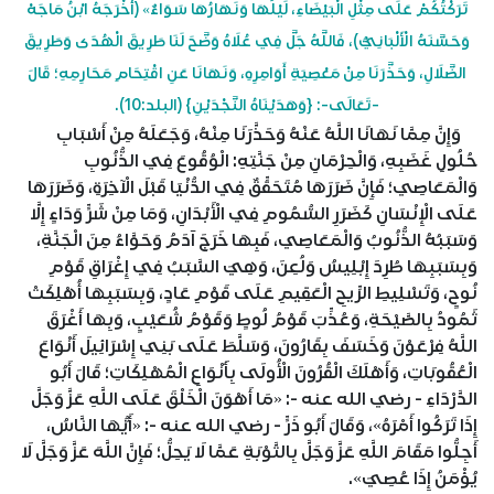
تَرَكْتُكُمْ عَلَى مِثْلِ الْبَيْضَاءِ، لَيْلُهَا وَنَهَارُهَا سَوَاءٌ» (أَخْرَجَهُ ابْنُ مَاجَهْ
وَحَسَّنَهُ الْأَلْبَانِيُّ)، فَاللَّهُ جَلَّ فِي عُلَاهُ وَضَّحَ لَنَا طَرِيقَ الْهُدَى وَطَرِيقَ
الضَّلَالِ، وَحَذَّرَنَا مِنْ مَعْصِيَةِ أَوَامِرِهِ، وَنَهَانَا عَنِ اقْتِحَامِ مَحَارِمِهِ؛ قَالَ
-تَعَالَى-: {وَهَدَيْنَاهُ النَّجْدَيْنِ} (البلد:10).
وَإِنَّ مِمَّا نَهَانَا اللَّهُ عَنْهُ وَحَذَّرَنَا مِنْهُ، وَجَعَلَهُ مِنْ أَسْبَابِ
حُلُولِ غَضَبِهِ، وَالْحِرْمَانِ مِنْ جَنَّتِهِ: الْوُقُوعَ فِي الذُّنُوبِ
وَالْمَعَاصِي؛ فَإِنَّ ضَرَرَهَا مُتَحَقِّقٌ فِي الدُّنْيَا قَبْلَ الْآخِرَةِ، وَضَرَرَهَا
عَلَى الْإِنْسَانِ كَضَرَرِ السُّمُومِ فِي الْأَبْدَانِ، وَمَا مِنْ شَرٍّ وَدَاءٍ إِلَّا
وَسَبَبُهُ الذُّنُوبُ وَالْمَعَاصِي، فَبِهَا خَرَجَ آدَمُ وَحَوَّاءُ مِنَ الْجَنَّةِ،
وَبِسَبَبِهَا طُرِدَ إِبْلِيسُ وَلُعِنَ، وَهِيَ السَّبَبُ فِي إِغْرَاقِ قَوْمِ
نُوحٍ، وَتَسْلِيطِ الرِّيحِ الْعَقِيمِ عَلَى قَوْمِ عَادٍ، وَبِسَبَبِهَا أُهْلِكَتْ
ثَمُودُ بِالصَّيْحَةِ، وَعُذِّبَ قَوْمُ لُوطٍ وَقَوْمُ شُعَيْبٍ، وَبِهَا أَغْرَقَ
اللَّهُ فِرْعَوْنَ وَخَسَفَ بِقَارُونَ، وَسَلَّطَ عَلَى بَنِي إِسْرَائِيلَ أَنْوَاعَ
الْعُقُوبَاتِ، وَأَهْلَكَ الْقُرُونَ الْأُولَى بِأَنْوَاعِ الْمُهْلِكَاتِ؛ قَالَ أَبُو
الدَّرْدَاءِ - رضي الله عنه -: «مَا أَهْوَنَ الْخَلْقَ عَلَى اللَّهِ عَزَّ وَجَلَّ
إِذَا تَرَكُوا أَمْرَهُ»، وَقَالَ أَبُو ذَرٍّ - رضي الله عنه -: «أَيُّهَا النَّاسُ،
أَجِلُّوا مَقَامَ اللَّهِ عَزَّ وَجَلَّ بِالتَّوْبَةِ عَمَّا لَا يَحِلُّ؛ فَإِنَّ اللَّهَ عَزَّ وَجَلَّ لَا
يُؤْمَنُ إِذَا عُصِيَ».