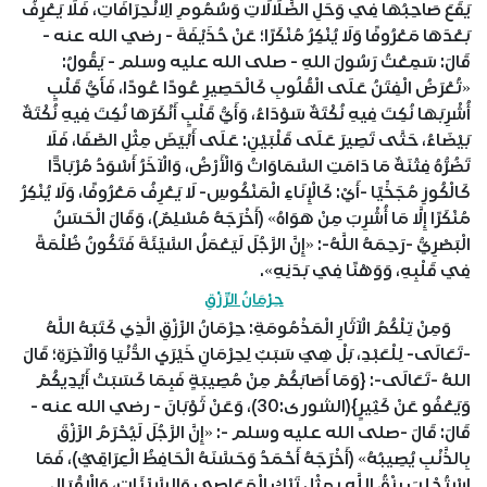
يَقَعَ صَاحِبُهَا فِي وَحَلِ الضَّلَالَاتِ وَسُمُومِ الِانْحِرَافَاتِ، فَلَا يَعْرِفُ
بَعْدَهَا مَعْرُوفًا وَلَا يُنْكِرُ مُنْكَرًا؛ عَنْ حُذَيْفَةَ - رضي الله عنه -
قَالَ: سَمِعْتُ رَسُولَ اللهِ - صلى الله عليه وسلم - يَقُولُ:
«تُعْرَضُ الْفِتَنُ عَلَى الْقُلُوبِ كَالْحَصِيرِ عُودًا عُودًا، فَأَيُّ قَلْبٍ
أُشْرِبَهَا نُكِتَ فِيهِ نُكْتَةٌ سَوْدَاءُ، وَأَيُّ قَلْبٍ أَنْكَرَهَا نُكِتَ فِيهِ نُكْتَةٌ
بَيْضَاءُ، حَتَّى تَصِيرَ عَلَى قَلْبَيْنِ: عَلَى أَبْيَضَ مِثْلِ الصَّفَا، فَلَا
تَضُرُّهُ فِتْنَةٌ مَا دَامَتِ السَّمَاوَاتُ وَالْأَرْضُ، وَالْآخَرُ أَسْوَدُ مُرْبَادًّا
كَالْكُوزِ مُجَخِّيًا -أَيْ: كَالْإِنَاءِ الْمَنْكُوسِ- لَا يَعْرِفُ مَعْرُوفًا، وَلَا يُنْكِرُ
مُنْكَرًا إِلَّا مَا أُشْرِبَ مِنْ هَوَاهُ» (أَخْرَجَهُ مُسْلِمٌ)، وَقَالَ الْحَسَنُ
الْبَصْرِيُّ -رَحِمَهُ اللَّهُ-: «إِنَّ الرَّجُلَ لَيَعْمَلُ السَّيِّئَةَ فَتَكُونُ ظُلْمَةً
فِي قَلْبِهِ، وَوَهْنًا فِي بَدَنِهِ».
حِرْمَانُ الرِّزْقِ
وَمِنْ تِلْكُمُ الْآثَارِ الْمَذْمُومَةِ: حِرْمَانُ الرِّزْقِ الَّذِي كَتَبَهُ اللَّهُ
-تَعَالَى- لِلْعَبْدِ، بَلْ هِيَ سَبَبٌ لِحِرْمَانِ خَيْرَيِ الدُّنْيَا وَالْآخِرَةِ؛ قَالَ
اللهُ -تَعَالَى-: {وَمَا أَصَابَكُمْ مِنْ مُصِيبَةٍ فَبِمَا كَسَبَتْ أَيْدِيكُمْ
وَيَعْفُو عَنْ كَثِيرٍ}(الشورى:30)، وَعَنْ ثَوْبَانَ - رضي الله عنه -
قَالَ: قَالَ -صلى الله عليه وسلم -: «إِنَّ الرَّجُلَ لَيُحْرَمُ الرِّزْقَ
بِالذَّنْبِ يُصِيبُهُ» (أَخْرَجَهُ أَحْمَدُ وَحَسَّنَهُ الْحَافِظُ الْعِرَاقِيُّ)، فَمَا
اسْتُجْلِبَ رِزْقُ اللَّهِ بِمِثْلِ تَرْكِ الْمَعَاصِي وَالسَّيِّئَاتِ، وَالْإِقْبَالِ