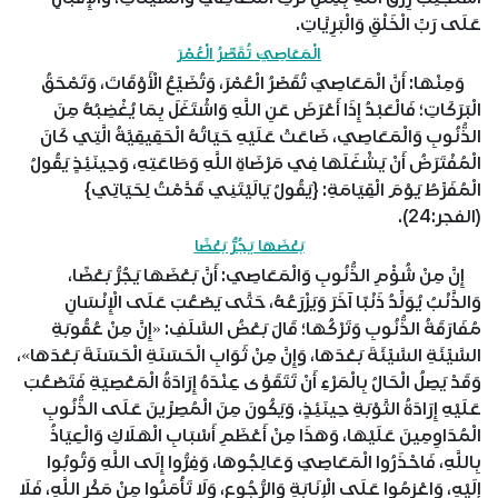
عَلَى رَبِّ الْخَلْقِ وَالْبَرِيَّاتِ.
الْمَعَاصِيَ تُقَصِّرُ الْعُمْرَ
وَمِنْهَا: أَنَّ الْمَعَاصِيَ تُقَصِّرُ الْعُمْرَ، وَتُضَيِّعُ الْأَوْقَاتَ، وَتَمْحَقُ
الْبَرَكَاتِ؛ فَالْعَبْدُ إِذَا أَعْرَضَ عَنِ اللَّهِ وَاشْتَغَلَ بِمَا يُغْضِبُهُ مِنَ
الذُّنُوبِ وَالْمَعَاصِي، ضَاعَتْ عَلَيْهِ حَيَاتُهُ الْحَقِيقِيَّةُ الَّتِي كَانَ
الْمُفْتَرَضُ أَنْ يَشْغَلَهَا فِي مَرْضَاةِ اللَّهِ وَطَاعَتِهِ، وَحِينَئِذٍ يَقُولُ
الْمُفَرِّطُ يَوْمَ الْقِيَامَةِ: {يَقُولُ يَالَيْتَنِي قَدَّمْتُ لِحَيَاتِي}
(الفجر:24).
بَعْضَهَا يَجُرُّ بَعْضًا
إِنَّ مِنْ شُؤْمِ الذُّنُوبِ وَالْمَعَاصِي: أَنَّ بَعْضَهَا يَجُرُّ بَعْضًا،
وَالذَّنْبُ يُوَلِّدُ ذَنْبًا آخَرَ وَيَزْرَعُهُ، حَتَّى يَصْعُبَ عَلَى الْإِنْسَانِ
مُفَارَقَةُ الذُّنُوبِ وَتَرْكُهَا؛ قَالَ بَعْضُ السَّلَفِ: «إِنَّ مِنْ عُقُوبَةِ
السَّيِّئَةِ السَّيِّئَةَ بَعْدَهَا، وَإِنَّ مِنْ ثَوَابِ الْحَسَنَةِ الْحَسَنَةَ بَعْدَهَا»،
وَقَدْ يَصِلُ الْحَالُ بِالْمَرْءِ أَنْ تَتَقَوَّى عِنْدَهُ إِرَادَةُ الْمَعْصِيَةِ فَتَصْعُبَ
عَلَيْهِ إِرَادَةُ التَّوْبَةِ حِينَئِذٍ، وَيَكُونَ مِنَ الْمُصِرِّينَ عَلَى الذُّنُوبِ
الْمُدَاوِمِينَ عَلَيْهَا، وَهَذَا مِنْ أَعْظَمِ أَسْبَابِ الْهَلَاكِ وَالْعِيَاذُ
بِاللَّهِ، فَاحْذَرُوا الْمَعَاصِيَ وَعَالِجُوهَا، وَفِرُّوا إِلَى اللَّهِ وَتُوبُوا
إِلَيْهِ، وَاعْزِمُوا عَلَى الْإِنَابَةِ وَالرُّجُوعِ، وَلَا تَأْمَنُوا مِنْ مَكْرِ اللَّهِ، فَلَا