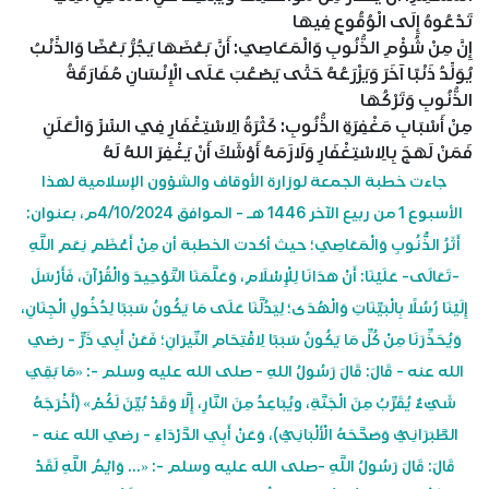
تَدْعُوهُ إِلَى الْوُقُوعِ فِيهَا
إِنَّ مِنْ شُؤْمِ الذُّنُوبِ وَالْمَعَاصِي: أَنَّ بَعْضَهَا يَجُرُّ بَعْضًا وَالذَّنْبُ
يُوَلِّدُ ذَنْبًا آخَرَ وَيَزْرَعُهُ حَتَّى يَصْعُبَ عَلَى الْإِنْسَانِ مُفَارَقَةُ
الذُّنُوبِ وَتَرْكُهَا
مِنْ أَسْبَابِ مَغْفِرَةِ الذُّنُوبِ: كَثْرَةُ الِاسْتِغْفَارِ فِي السِّرِّ وَالْعَلَنِ
فَمَنْ لَهَجَ بِالِاسْتِغْفَارِ وَلَازَمَهُ أَوْشَكَ أَنْ يَغْفِرَ اللهُ لَهُ
جاءت خطبة الجمعة لوزارة الأوقاف والشؤون الإسلامية لهذا
الأسبوع 1 من ربيع الآخر 1446 هـ - الموافق 4/10/2024م، بعنوان:
أَثَرُ الذُّنُوبِ وَالْمَعَاصِي؛ حيث أكدت الخطبة أن مِنْ أَعْظَمِ نِعَمِ اللَّهِ
-تَعَالَى- عَلَيْنَا: أَنْ هَدَانَا لِلْإِسْلَامِ، وَعَلَّمَنَا التَّوْحِيدَ وَالْقُرْآنَ، فَأَرْسَلَ
إِلَيْنَا رُسُلًا بِالْبَيِّنَاتِ وَالْهُدَى؛ لِيَدُلَّنَا عَلَى مَا يَكُونُ سَبَبًا لِدُخُولِ الْجِنَانِ،
وَيُحَذِّرَنَا مِنْ كُلِّ مَا يَكُونُ سَبَبًا لِاقْتِحَامِ النِّيرَانِ؛ فَعَنْ أَبِي ذَرٍّ - رضي
الله عنه - قَالَ: قَالَ رَسُولُ اللهِ - صلى الله عليه وسلم -: «مَا بَقِيَ
شَيْءٌ يُقَرِّبُ مِنَ الْجَنَّةِ، ويُبَاعِدُ مِنَ النَّارِ، إِلَّا وَقَدْ بُيِّنَ لَكُمْ» (أَخْرَجَهُ
الطَّبَرَانِيُّ وَصَحَّحَهُ الْأَلْبَانِيُّ)، وَعَنْ أَبِي الدَّرْدَاءِ - رضي الله عنه -
قَالَ: قَالَ رَسُولُ اللَّهِ -صلى الله عليه وسلم -: «... وَايْمُ اللَّهِ لَقَدْ