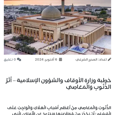
اعداد: المحرر الشرعي
6 أكتوبر، 2024
0 تعليق
خطبة وزارة الأوقاف والشؤون الإسلامية – أَثَرُ
الذُّنُوبِ وَالْمَعَاصِي
الذُّنُوبُ وَالْمَعَاصِي مِنْ أَعْظَمِ أَسْبَابِ الْهَلَاكِ وَالْوَاجِبُ عَلَى
الْمُسْلِمِ: أَنْ يَحْذَرَ مِنْ مُوَاقَعَتِهَا وَيَبْتَعِدَ عَنِ الْأَمَاكِنِ الَّتِي