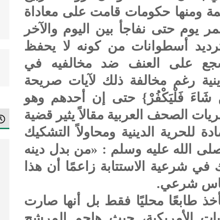
مة ومنها حكومات قامت على معاداة
مر يوم حتى نفاجأ بين اليوم والآخر
ترديد أسطوانات من كونه لا يحفظ
شجع على العنف ضد مخالفيه في
لدينية رغم مخالفة ذلك لآيات صريحة
َن شَاءَ فَلْيَكْفُرْ} حتى إن أحدهم وهو
ت الصحف العربية مقالاً يثير قضية
ة للحرية الدينية ومحاولاً التشكيك
 الله عليه وسلم : «من بدل دينه
 في شرعية الاستتابة زاعمًا أن هذا
أساس شرعي.
خذ طابعًا محليًا فقط بل أنها صارت
بات الأمريكية، حيث هاجم المرشح