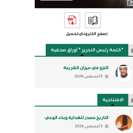
تصفح الكتروني
تحميل
"كلمة رئيس التحرير " أوراق صحفية
الغزو في ميزان الشريعة
5 أغسطس, 2026
الافتتاحية
التاريخ مصدر للهداية وبناء الوعي
3 أغسطس, 2026