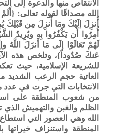
الانتقاص منها والدعوة إلى ال
الله مصداقًا لقوله تعالى: {أَلَمْ تَرَ إ
أُنزِلَ إلَيْكَ ومَا أُنزِلَ مِن قَبْلِكَ ي
أُمِرُوا أَن يَكْفُرُوا بِهِ ويُرِيدُ الشَّي
لَهُمْ تَعَالَوْا إلَى مَا أَنزَلَ اللَّهُ 
عَنكَ صُدُوداً}، وتلخص هذه ال
للشريعة الإسلامية، حيث تعكس 
العاتية حجم الرعب الشديد من
الانتخابات التي جرت في عدد م
من شعوب المنطقة على استع
الظلم والغبن والتهميش الذي ت
الله وهي العصور التي استطاع
المنطقة واستنزاف خيراتها با