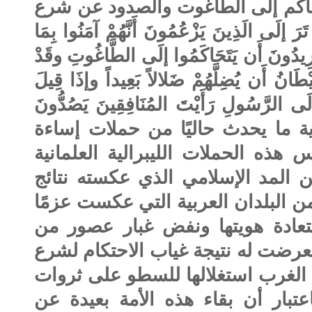
تحاكم إلى الطاغوت والصدود عن شرع
لَى الَذِينَ يَزْعُمُونَ أَنَّهُمْ آمَنُوا بِمَا
ُرِيدُونَ أَن يَتَحَاكَمُوا إلَى الطَّاغُوتِ وقَدْ
ْطَانُ أَن يُضِلَّهُمْ ضَلالاً بَعِيداً وإذَا قِيلَ
وإلَى الرَّسُولِ رَأَيْتَ المُنَافِقِينَ يَصُدُّونَ
آية ما يحدث حاليًا من حملات إساءة
هذه الحملات الليبرالية العلمانية
 المد الإسلامي الذي عكسته نتائج
ن البلدان العربية التي عكست عزمًا
ادة هويتها ونفض غبار عصور من
عرضت له نتيجة غياب الاحتكام لشرع
 الغرب استغلالها للسطو على ثروات
عتبار أن بقاء هذه الأمة بعيدة عن