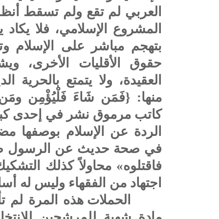
العربي لم تقع ولم تسقط أنظ
المشروع الإسلامي، فلا يكاد ي
بتهجم مباشر على الإسلام و
حقوق الأقليات الأخرى، وي
العقيدة، ولا يتمتع بالحرية ا
منها: {فَمَن شَاءَ فَلْيُؤْمِن وم
كاتب مرموق نشر في إحدى كبريا
الردة عن الإسلام بوصفها مضاد
في صحة حديث عن الرسول صلى
فاقتلوه» محاولاً كذلك التشكيك
اجتهاد من الفقهاء وليس له 
الحملات هذه المرة لم تأ
مادة شهية للمرشحين للانتخا