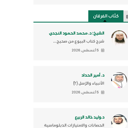
كتَّاب الفرقان
الشيخ: د. محمد الحمود النجدي
شرح كتاب البيوع من صحيح...
5 أغسطس, 2026
د. أمير الحداد
الأنبياء والرّسل (٢)ّ
5 أغسطس, 2026
د.وليد خالد الربيع
الحصانات والامتيازات الدبلوماسية