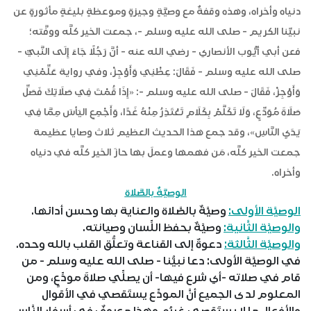
دنياه وأخراه، وهذه وقفةٌ مع وصيَّةٍ وجيزةٍ وموعظةٍ بليغةٍ مأثورةٍ عن
نبيِّنا الكريم - صلى الله عليه وسلم -، جمعت الخير كلَّه ووفَّته؛
فعن أبي أيُّوب الأنصاري - رضي الله عنه - أنَّ رَجُلًا جَاءَ إِلَى النَّبيِّ -
صلى الله عليه وسلم - فَقَالَ: عِظْنِي وَأَوْجِزْ، وفي رواية عَلِّمْنِي
وَأَوْجِزْ، فَقَالَ - صلى الله عليه وسلم -: «إِذَا قُمْتَ فِي صَلَاتِكَ فَصَلِّ
صَلَاةَ مُوَدِّعٍ، وَلَا تَكَلَّمْ بِكَلَامٍ تَعْتَذِرُ مِنْهُ غَدًا، وَأَجْمِعِ اليَأسَ مِمَّا فِي
يَدَيِ النَّاسِ»، وقد جمع هذا الحديث العظيم ثلاث وصايا عظيمة
جمعت الخير كلَّه، مَن فهمها وعملَ بها حازَ الخير كلَّه في دنياه
وأخراه.
الوصيَّةٌ بالصَّلاة
الوصيَّة الأولى:
وصيَّةٌ بالصَّلاة والعناية بها وحسن أدائها.
والوصيَّة الثَّانية:
وصيَّةٌ بحفظ اللِّسان وصيانته.
والوصيَّة الثَّالثة:
دعوةٌ إلى القناعة وتعلُّق القلب بالله وحده.
في الوصيَّة الأولى: دعا نبيُّنا - صلى الله عليه وسلم - من
قام في صلاته -أي شرع فيها- أن يصلِّي صلاةَ مودِّعٍ، ومن
المعلوم لدى الجميع أنَّ المودِّع يستَقصي في الأقوال