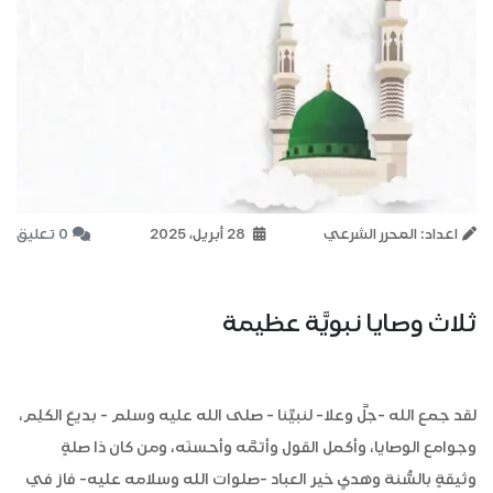
اعداد: المحرر الشرعي
28 أبريل، 2025
0 تعليق
ثلاث وصايا نبويَّة عظيمة
لقد جمع الله -جلَّ وعلا- لنبيِّنا - صلى الله عليه وسلم - بديعَ الكلِم،
وجوامع الوصايا، وأكمل القول وأتمَّه وأحسنَه، ومن كان ذا صلةٍ
وثيقةٍ بالسُّنة وهديِ خير العباد -صلوات الله وسلامه عليه- فاز في