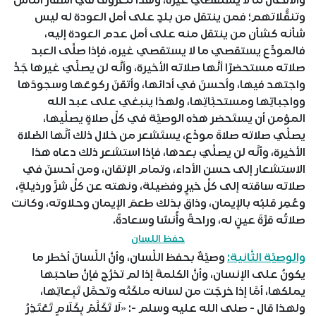
والأفعال ما لا يستَقصي غيرُه، وهذا معروفٌ في أسفار النَّاس
وتنقُّلاتهم؛ فمن ينتقل من بلدٍ على أمل العودة له ليس
شأنه كشأن من ينتقل منه على أمل عدم العودة إليه،
فالمودِّع يستقصي ما لا يستقصي غيره، فإذا صلَّى العبد
صلاته مستحضرًا أنَّها صلاته الأخيرة، وأنَّه لن يصلِّيَ غيرها جَدَّ
واجتهد فيها، وأحسنَ في أدائها، وأتقنَ ركوعَها وسجودَها
وواجباتِها ومستحبَّاتِها، ولهذا ينبغي على عبد الله
المؤمن أن يستَحضر هذه الوصيَّة في كلِّ صلاةٍ يصلِّيها،
يصلِّي صلاته صلاةَ مودِّع، يستَشعر من خلال ذلك أنَّها الصَّلاة
الأخيرة، وأنَّه لن يصلِّيَ بعدها، فإذا استشعر ذلك دعاه هذا
الاستشعار إلى حسن الأداء، وتمام الإتقان، ومن أحسنَ في
صلاته ساقته إلى كلِّ خيرٍ وفضيلة، ونهته عن كلِّ شرٍّ ورذيلةٍ،
وعُمِر قلبُه بالإيمان، وذاق بذلك طعمَ الإيمان وحلاوته، وكانت
صلاتُه قرَّةَ عينٍ له، وراحةً وأُنسًا وسعادةً.
حفظ اللسان
والوصيَّة الثَّانية:
وصيَّةٌ بحفظ اللِّسان، وأنَّ اللِّسانَ أخطر ما
يكونُ على الإنسان، وأنَّ الكلمةَ إذا لم تخرُج فإنَّ صاحبَها
يملكها، أمَّا إذا خرجَت من لسانه ملكَتْه وتحمَّل تَبِعاتِها،
ولهذا قال - صلى الله عليه وسلم -: «لَا تَكَلَّمْ بِكَلَامٍ تَعْتَذِرُ