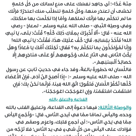
مِنْهُ غَدًا»؛ أي جاهِد نفسَك على منع لسانك من كلِّ كلمةٍ
تخشى أن تعتذر منها، وكلِّ كلمةٍ تتطلَّب منك اعتذرًا؛ فإنَّك
ما لم تتكلَّم بها فإنَّك تملكها، وأمَّا إذا تكلَّمتَ بها ملكَتكَ،
وفي وصيَّة النَّبيِّ - صلى الله عليه وسلم - لمعاذٍ - رضي
الله عنه - قَالَ: «أَلَا أُخْبِرُكَ بِمِلَاكِ ذَلِكَ كُلِّهِ؟ قُلْتُ: بَلَى، يَا نَبِيَّ
الله! فَأَخَذَ بِلِسَانِهِ، قَالَ: كُفَّ عَلَيْكَ هَذَا، فَقُلْتُ: يَا نَبِيَّ الله!
وَإِنَّا لَمُؤَاخَذُونَ بِمَا نَتَكَلَّمُ بِهِ؟ فَقَالَ: ثَكِلَتْكَ أُمُّكَ يَا مُعَاذُ! وَهَلْ
يَكُبُّ النَّاسَ فِي النَّارِ عَلَى وُجُوهِهِمْ أَوْ عَلَى مَنَاخِرِهِمْ إِلَّا
حَصَائِدُ أَلْسِنَتِهِمْ».
فاللِّسان له خطورةٌ بالغةٌ، وقد جاء في حديثٍ ثابتٍ عن رسول
الله - صلى الله عليه وسلم -: «إِذَا أَصْبَحَ ابْنُ آدَمَ، فَإِنَّ الأَعْضَاءَ
كُلَّهَا تُكَفِّرُ اللِّسَانَ فَتَقُولُ: اتَّقِ اللهَ فِينَا، فَإِنَّمَا نَحْنُ بِكَ؛ فَإِنِ
اسْتَقَمْتَ اسْتَقَمْنَا، وإِنِ اعْوَجَجْتَ اعْوَجَجْنَا».
القناعة والتعلق بالله
والوصيَّة الثَّالثة:
فيها دعوةٌ إلى القناعة، وتعليق القلب بالله
وحده، واليأس تمامًا ممَّا في أيدي النَّاس، قال: «وَأَجْمِعِ اليَأسَ
مِمَّا فِي يَدَيِ النَّاس»؛ أي أجمِع قلبَك، واعزِم وصمِّم في
فؤادك على اليأس من كلِّ شيءٍ في يد النَّاس؛ فلا تَرْجُه من