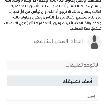
جهتهم، وليكن رجاؤُك كلُّه بالله وحده -جلَّ وعلا-، وكما أنَّك
بلسان مقالك لا تسأل إلَّا الله، ولا تطلب إلَّا من الله؛ فعليك
كذلك بلسانِ حالك ألا ترجو إلَّا الله، وأن تيأس من كلِّ أحدٍ إلَّا
من الله، فتقطع الرَّجاءَ من كلِّ النَّاس، ويكون رجاؤك بالله
وحدَه، والصَّلاة صلةٌ بينك وبين ربِّك؛ ففيها أكبرُ عونٍ لك على
تحقيق هذا المطلب.
اعداد: المحرر الشرعي
لاتوجد تعليقات
أضف تعليقك