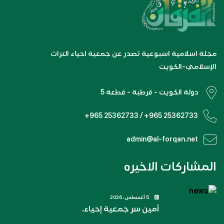
مجلة اسلامية اسبوعية تصدر عن جمعية احياء التراث
الإسلامي-الكويت
دولة الكويت - قرطبة - قطعة 5
+965 25362733 / +965 25362733
admin@al-forqan.net
المشاركات الاخيره
5 أغسطس، 2026
أمين سر جمعية إحياء.