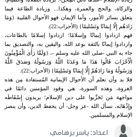
والزكاة، والحج والعمرة، وهكذا... وزيادة الطاعة فيما
يتعلق بسائر الأمور، وأما الإيمان فهو الأحوال القلبية {وَمَا
زَادَهُم إِلّا إِيمَانًا وتَسْليمًا} (الأحزاب:22).
فهم ازدادوا إيمانًا وإسلامًا؛ ازدادوا إسلامًا بالطاعات،
وازدادوا إيمانًا بالثقة بوعد الله، واليقين به، والتصديق بما
جاء به النبي -
صلى الله عليه وسلم
-، {وَلَمَّا رَأَى الْمُؤْمِنُونَ
الْأَحْزَابَ قَالُوا هَذَا مَا وَعَدَنَا اللَّهُ وَرَسُولُهُ وَصَدَقَ اللَّهُ
وَرَسُولُهُ وَمَا زَادَهُمْ إِلَّا إِيمَانًا وَتَسْلِيمًا} (الأحزاب:22).
فلا بد وأن نعلم أن الأحوال الإيمانية المُستفادة مِن هذه
الغزوة، وهذه السورة، هي وقود المؤمنين دائمًا في
مواجهة مَن تَحَزَّبوا على دين الإسلام؛ يريدون إِسْقَاطَه
وإِذْهَابَه، نسأل الله -عز وجل- أن يحفظ الدين، وأن ينصر
الإسلام والمسلمين.
اعداد: ياسر برهامي