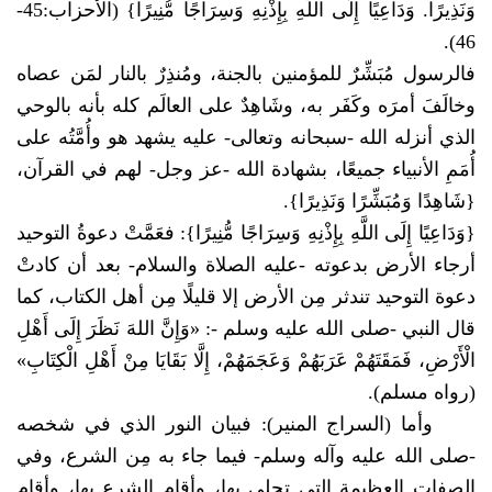
وَنَذِيرًا. وَدَاعِيًا إِلَى اللَّهِ بِإِذْنِهِ وَسِرَاجًا مُّنِيرًا} (الأحزاب:45-
46).
فالرسول مُبَشِّرٌ للمؤمنين بالجنة، ومُنذِرٌ بالنار لمَن عصاه
وخالَفَ أمرَه وكَفَر به، وشَاهِدٌ على العالَم كله بأنه بالوحي
الذي أنزله الله -سبحانه وتعالى- عليه يشهد هو وأُمَّتُه على
أُمَمِ الأنبياء جميعًا، بشهادة الله -عز وجل- لهم في القرآن،
{شَاهِدًا وَمُبَشِّرًا وَنَذِيرًا}.
{وَدَاعِيًا إِلَى اللَّهِ بِإِذْنِهِ وَسِرَاجًا مُّنِيرًا}: فعَمَّتْ دعوةُ التوحيد
أرجاء الأرض بدعوته -عليه الصلاة والسلام- بعد أن كادتْ
دعوة التوحيد تندثر مِن الأرض إلا قليلًا مِن أهل الكتاب، كما
قال النبي -
صلى الله عليه وسلم
-: «وَإِنَّ اللهَ نَظَرَ إِلَى أَهْلِ
الْأَرْضِ، فَمَقَتَهُمْ عَرَبَهُمْ وَعَجَمَهُمْ، إِلَّا بَقَايَا مِنْ أَهْلِ الْكِتَابِ»
(رواه مسلم).
وأما (السراج المنير): فبيان النور الذي في شخصه
-صلى الله عليه وآله وسلم- فيما جاء به مِن الشرع، وفي
الصفات العظيمة التي تحلى بها، وأقام الشرع بها، وأقام