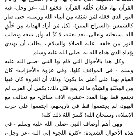
القرآن بها، فكان خُلُقُه القرآن؛ فجَمَع الله -عز وجل- فيه
النور الذي جَعَله لمَن سَبَقه مِن أنبياء الله ورسله، حتى صار
كالشمس -(السراج المنير)- لكل مَن أراد الهداية مِن خَلْقِ
الله -سبحانه وتعالى- بعد بعثته، لا بُدَّ له وأن يتبعه ويطلب
النور مِن خلفه -عليه الصلاة والسلام-، يطلب أن يهتدي
بِهُداه الذي هداه الله به -
صلى الله عليه وسلم
-.
وكل هذا بالأحوال التي قام بها النبي -
صلى الله عليه
وسلم
- في المواقف كلها، وفي غزوة «الأحزاب» كان
القيام بهذا على أعلى ما يكون؛ وذلك أن الغزوة كان فيها
مِن المِحْنَةِ والشِدَّةِ ما لم يقع قبْل ذلك؛ يكفي أن العرب لم
تجتمع قط بهذا العدد -عشرة آلاف مقاتل- مع تحالف مع
اليهود، لم يجتمعوا قط في تاريخهم، اجتمعوا على حرب
الإسلام، وسبحان الله! كَسَرَ اللهُ ذلك كله!
ومِن أهم أوصاف النبي -
صلى الله عليه وسلم
- في
هذه الأحوال الشديدة: «كثرة اللجوء إلى الله -عز وجل-،