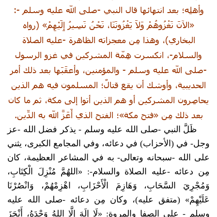
وأهلِه؛ بعد انتهائها قال النبي -
صلى الله عليه وسلم
-:
«الآنَ نَغْزُوهُمْ وَلاَ يَغْزُونَنَا، نَحْنُ نَسِيرُ إِلَيْهِمْ» (رواه
البخاري)، وهذا مِن معجزاته الظاهرة -عليه الصلاة
والسلام-، انكسرت هِمّة المشركين في غزو الرسول
-صلى الله عليه وسلم - والمؤمنين، وأعقَبَها بعد ذلك أمر
الحديبية، وأوشك أن يقع قتالٌ؛ المسلمون فيه هم الذين
يحاصِرون المشركين أو هم الذين أتوا إلى مكة، ثم ما كان
بعد ذلك مِن «فتح مكة»؛ الفتح الذي أَعَزَّ الله به الدِّين.
ظَلَّ النبي -صلى الله عليه وسلم - يذكر فضل الله -عز
وجل- في (الأحزاب) في دعائه، وفي المجامع الكبرى، يثني
على الله -سبحانه وتعالى- به في المشاعر العظيمة، كان
مِن دعائه -عليه الصلاة والسلام-: «اللهُمَّ مُنْزِلَ الْكِتَابِ،
وَمُجْرِيَ السَّحَابِ، وَهَازِمَ الْأَحْزَابِ، اهْزِمْهُمْ، وَانْصُرْنَا
عَلَيْهِمْ» (متفق عليه)، وكان مِن دعائه -
صلى الله عليه
وسلم
- على الصفا والمروة: «لَا إِلَهَ إِلَّا اللهُ وَحْدَهُ، أَنْجَزَ