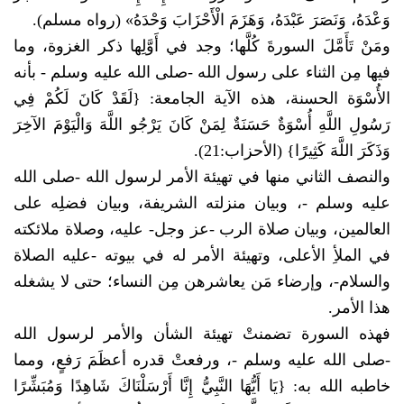
وَعْدَهُ، وَنَصَرَ عَبْدَهُ، وَهَزَمَ الْأَحْزَابَ وَحْدَهُ» (رواه مسلم).
ومَنْ تَأَمَّلَ السورةَ كُلَّها؛ وجد في أَوَّلِها ذكر الغزوة، وما
فيها مِن الثناء على رسول الله -
صلى الله عليه وسلم
- بأنه
الأُسْوَة الحسنة، هذه الآية الجامعة: {لَقَدْ كَانَ لَكُمْ فِي
رَسُولِ اللَّهِ أُسْوَةٌ حَسَنَةٌ لِمَنْ كَانَ يَرْجُو اللَّهَ وَالْيَوْمَ الآخِرَ
وَذَكَرَ اللَّهَ كَثِيرًا} (الأحزاب:21).
والنصف الثاني منها في تهيئة الأمر لرسول الله -
صلى الله
عليه وسلم
-، وبيان منزلته الشريفة، وبيان فضلِه على
العالمين، وبيان صلاة الرب -عز وجل- عليه، وصلاة ملائكته
في الملأِ الأعلى، وتهيئة الأمر له في بيوته -عليه الصلاة
والسلام-، وإرضاء مَن يعاشرهن مِن النساء؛ حتى لا يشغله
هذا الأمر.
فهذه السورة تضمنتْ تهيئة الشأن والأمر لرسول الله
-
صلى الله عليه وسلم
-، ورفعتْ قدره أعظَمَ رَفعٍ، ومما
خاطبه الله به: {يَا أَيُّهَا النَّبِيُّ إِنَّا أَرْسَلْنَاكَ شَاهِدًا وَمُبَشِّرًا