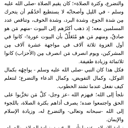
والتضرع، وكثرة الصلاة»؛ كان يقيم الصلاة -
صلى الله عليه
وسلم
- في الليل وأصحابُه لا يستطيع أحَدُهُم أن يتحرك
مِن شدة الجوع، وشدة البرد، وشدة الخوف، وتناقص عدد
المسلمين معه؛ إذ ذهب أكثَرُهم إلى البيوت -منهم مَن هو
صادقٌ، ومنهم مَن هو مُتَعَلِّلٌ بأن البيوت عورة!- كانوا في
أول الغزوة ثلاثة آلاف في مواجهة عشرة آلاف مِن
المشركين، ويوم انصرف مَن انصرف مِن (الأحزاب) كانوا
ثلاثمائة وزيادة طفيفة.
فكل هذا كان النبي -
صلى الله عليه وسلم
- يواجِهُه بكمال
التوكل، وكمال التفويض، وكمال الدعاء والتضرع؛ لنتعلم
كيف نفعل عندما تشتد الخطوب.
نلجأ إلى الله؛ فيهزم الله -عز وجل- كلَّ مَن تحَزَّبوا على
الحق واجتمعوا ضده؛ يصرف أذاهم بكثرة الصلاة، باللجوء
إلى الله -سبحانه وتعالى- والتضرع له، وزيادة الإسلام
والإيمان.
زيادة الإسلام -عندما تأتي المِحَن-: بزيادة الصلاة، والصيام،