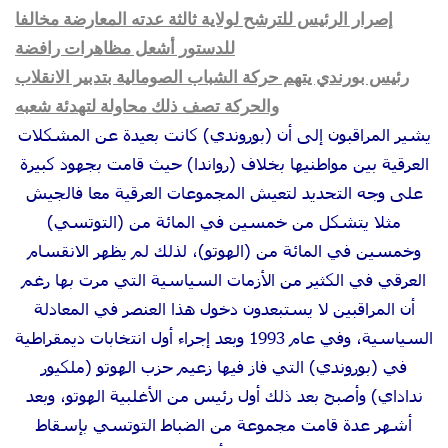
إصرار الرئيس للترشح لولاية ثالثة عدته المعارضة مخالفا
للدستور أشعل مظاهرات رافضة
رئيس بورندي يتهم حركة الشباب الصومالية بتدبير الانقلاب
والحركة تصف ذلك محاولة لتهدئة شعبه
يشير المراقبون إلى أن (بوروندي) كانت بعيدة عن المشكلات
العرقية بين مواطنيها بخلاف (رواندا) حيث قامت بجهود كبيرة
على وجه التحديد لتعيش المجموعات العرقية معا فالجيش
مثلا يتشكل من خمسين في المائة من (التوتسي)
وخمسين في المائة من (الهوتو)، لذلك لم يظهر الانقسام
العرقي في الكثير من الأزمات السياسية التي مرت بها رغم
أن المراقبين لا يستبعدون دخول هذا العنصر في المعادلة
السياسية، وفي عام 1993 وبعد إجراء أول انتخابات ديمقراطية
في (بوروندي) التي فاز فيها زعيم حزب الهوتو (ملكيور
نداداي) وأصبح بعد ذلك أول رئيس من الأغلبية الهوتو، وبعد
أشهر عدة قامت مجموعة من الضباط التوتسي بإسقاط