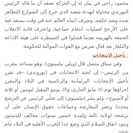
محمود راجي في بيان له إن الحركة تعتقد أن ما قاله الرئيس
البورندي محاولة لتهدئة شعبه الذي خرج إلى الشوارع للتظاهر
ضده وضد حكمه، وصرف انتباه العالم عنه في وقت يستعد فيه
على الأرجح لعمليات انتقام جماعية، واعترف قادة الانقلاب
الجمعة بالهزيمة بعدما فشلوا في السيطرة على هيئة الإذاعة
والتلفاز بعد قتال شرس مع القوات الموالية للحكومة.
- تأجيل الانتخابات
وفي سياق متصل قال (ويلي نياميتوي) -وهو مساعد مقرب
من الرئيس-: إن لجنة الانتخابات في (بوروندي) «قد تقرر
تأجيل الانتخابات البرلمانية والرئاسية في البلاد والمقرر
إجراؤها يوم 26 مايو الجاري، و26 يونيو المقبل ليومين أو ثلاثة
أو لأسبوع»، ولم يشر (نياميتوي) إلى تخلّي الرئيس عن الترشح
مجددا، وتصر المعارضة وجماعات حقوق الإنسان على أن
ترشحه لولاية ثالثة ولمدة خمس سنوات مخالف للدستور
وبنود اتفاق السلام الذي وضع حدا للحرب الأهلية في البلاد عام
2006.