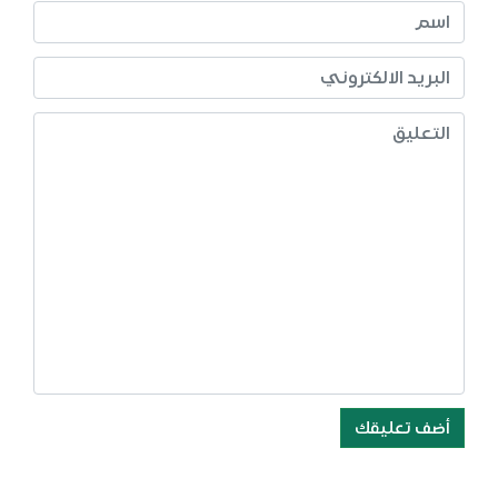
أضف تعليقك