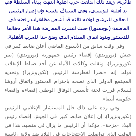
طائرته، وبعد ذلك اندلعت حرب أهلية انتهت ببقاء السلطة في
يد أقلية التوتسي، وفي السياق نفسه فإن إصرار الرئيس
الحالي للترشح لولاية ثالثة قد أشعل مظاهرات رافضة في
العاصمة (بوجمبورا) حيث اعتبرت المعارضة هذا الأمر مخالفا
للدستور وبنود اتفاق السلام الذي وضع حدا للحرب الأهلية.
وفي وقت سابق من الأسبوع الماضي أعلن ضابط كبير في
جيش (بوروندي) إقصاء رئيس جمهورية (بوروندي) (بيير
نكورونزيزا)، ونقلت وكالات الأنباء عن أحد ضباط الإنقلاب
قوله: إنه «نظرا لغطرسة الرئيس (نكورونزيزا) وتحديه
المجتمع الدولي الذي نصحه باحترام الدستور واتفاق أروشا
للسلام قررت لجنة تأسيس الوفاق الوطني إقصاءه وإقصاء
حكومته أيضا».
وفي رده على ذلك قال المستشار الإعلامي للرئيس
(نكورونزيزا)، إن إعلان ضابط كبير في الجيش إقصاء رئيس
البلاد «مزحة»، مؤكدا أن الرئيس ما يزال في منصبه، هذا في
الوقت الذي تواصلت الاحتجاجات في البلاد ضد ولاية رئاسية