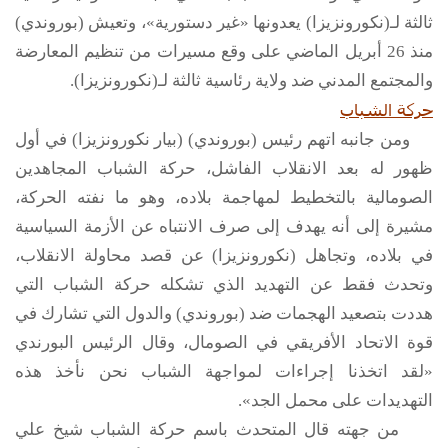
ثالثة لـ(نكورونزيزا) يعدونها «غير دستورية»، وتعيش (بوروندي)
منذ 26 أبريل الماضي على وقع مسيرات من تنظيم المعارضة
والمجتمع المدني ضد ولاية رئاسية ثالثة لـ(نكورونزيزا).
حركة الشباب
ومن جانبه اتهم رئيس (بوروندي) (بيار نكورونزيزا) في أول
ظهور له بعد الانقلاب الفاشل، حركة الشباب المجاهدين
الصومالية بالتخطيط لمهاجمة بلاده، وهو ما نفته الحركة،
مشيرة إلى أنه يهدف إلى صرف الانتباه عن الأزمة السياسية
في بلاده، وتجاهل (نكورونزيزا) عن قصد محاولة الانقلاب،
وتحدث فقط عن التهديد الذي تشكله حركة الشباب التي
هددت بتصعيد الهجمات ضد (بوروندي) والدول التي تشارك في
قوة الاتحاد الأفريقي في الصومال، وقال الرئيس البورندي
«لقد اتخذنا إجراءات لمواجهة الشباب نحن نأخذ هذه
التهديدات على محمل الجد».
من جهته قال المتحدث باسم حركة الشباب شيخ علي