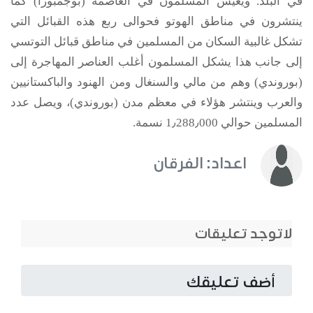
في البلد. ويعيش المسلمون في العاصمة (بوجمبورا) كما
ينتشرون في مناطق الهوتو فحوالى ربع هذه القبائل التي
تشكل غالبية السكان من المسلمين في مناطق قبائل التوتسي
إلى جانب هذا يشكل المسلمون أغلب العناصر المهاجرة إلى
(بوروندي) وهم من مالي والسنغال ومن الهنود والباكستانيين
والعرب وينتشر هؤلاء في معظم مدن (بوروندي)، ويصل عدد
المسلمين حوالي 1٫288٫000 نسمة.
اعداد: الفرقان
لاتوجد تعليقات
أضف تعليقك