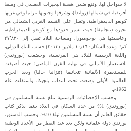
لا سواحل لها، وتقع ضمن هضبة البحيرات العظمى في وسط
أفريقيا، في شمالها (رواندا)، وشرقها وجنوبها تنزانيا وفي غربها
كونغو الديمقراطية، وتطل على القسم الغربي الشمالي من
بحيرة (تنجانيقا) حيث تسير حدودها مع كونغو الديمقراطية،
وعاصمتها هي بوجومبورا، ومساحة البلاد تصل إلى ٢٧٬٨٣٠
كم²، وعدد السكان: ١٠٫١٦ ملايين (٢٠١٣) حسب البنك الدولي،
واللغة الرسمية للبلاد هي الفرنسية، وخضعت (بوروندي)
للاستعمار الألماني في نهاية القرن الماضي؛ حيث أضيفت
للمستعمرة الألمانية تنجانيقا (تنزانيا حاليا) وبعد الحرب
العالمية الأولى وضعت تحت انتداب بلجيكا، واستقلت عام
1962م.
وحسب الإحصائيات الرسمية تبلغ نسبة المسلمين في
(بوروندي) 1% من عدد السكان في البلاد بينما يذكر كتاب
حقائق العالم أن نسبة المسلمين تبلغ 10%، وحسب الدستور،
بورندي دولة علمانية ولكن يعد عيد الفطر من الأعياد الوطنية