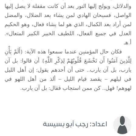
والدلائل، ويولج إليها النور بعد أن كانت مقفلة لا يصل إليها
الواصل، فسبحان الهادي لمن يشاء بعد الضلال، والمضل
لمن أراد بعد الكمال، الذي هو لما يشاء فعال، وهو الحكيم
العدل في جميع الفعال، اللطيف الخبير الكبير المتعال».
أ.هـ
فكان حال المؤمنين عندما سمعوا هذه الآية: {أَلَمْ يَأْنِ
لِلَّذِينَ آمَنُوا أَن تَخْشَعَ قُلُوبُهُمْ لِذِكْرِ اللَّهِ} أن قالوا: بل آن
يارب، بل آن يارب.. حتى أن أحدهم يقول: إن أهل الليل
في ليلهم – يقصد قيام الليل – ألذ من أهل اللهو في
لهوهم! فهل.. كن ممن استجاب فقال: بل آن يارب.
اعداد: رجب أبو بسيسة