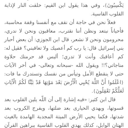
يَكْسِبُونَ}، وفي هذا يقول ابن القيم: خلقت النار لإذابة
القلوب القاسية.
فعلاً نحن في حاجة أن نقف مع أنفسنا وقفة محاسبة،
فأحياناً نبتعد ونظن أننا نقترب، معاقبون ونحن لا ندري،
محرومون ونحن لا نشعر، قال ابن الجوزي: أن بعض أحبار
بني إسرائيل قال: يا رب كم أعصيك ولا تعاقبني؟ فقيل له:
كم أعاقبك وأنت لا تدري؛ أليس قد حرمتك حلاوة
مناجاتي؟!! ويقول الله -سبحانه وتعالى- في أخر الآيات
حتى لا ينقطع الأمل وتيأس من نفسك وتستدرك ما فات:
{اعْلَمُوا أَنَّ اللَّهَ يُحْيِي الْأَرْضَ بَعْدَ مَوْتِهَا قَدْ بَيَّنَّا لَكُمُ الْآَيَاتِ
لَعَلَّكُمْ تَعْقِلُونَ}.
قال ابن كثير: «فيه إشارة إلى أن اللّه يلين القلوب بعد
قسوتها، ويهدي الحيارى بعد ضلتها، ويفرج الكروب بعد
شدتها، فكما يحيي الأرض الميتة المجدبة الهامدة بالغيث
الهتان الوابل، كذلك يهدي القلوب القاسية ببراهين القرآن