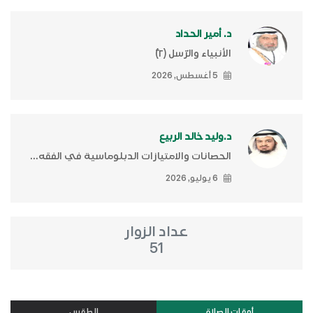
د. أمير الحداد
الأنبياء والرّسل (٢)ّ
5 أغسطس, 2026
د.وليد خالد الربيع
الحصانات والامتيازات الدبلوماسية في الفقه...
6 يوليو, 2026
عداد الزوار
51
أوقات الصلاة
الطقس