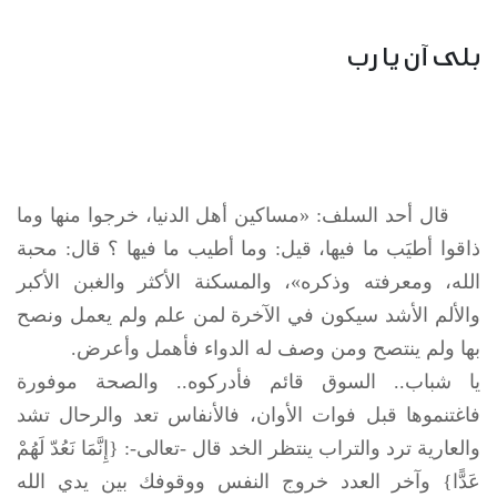
بلى آن يا رب
قال أحد السلف: «مساكين أهل الدنيا، خرجوا منها وما
ذاقوا أطيَب ما فيها، قيل: وما أطيب ما فيها ؟ قال: محبة
الله، ومعرفته وذكره»، والمسكنة الأكثر والغبن الأكبر
والألم الأشد سيكون في الآخرة لمن علم ولم يعمل ونصح
بها ولم ينتصح ومن وصف له الدواء فأهمل وأعرض.
يا شباب.. السوق قائم فأدركوه.. والصحة موفورة
فاغتنموها قبل فوات الأوان، فالأنفاس تعد والرحال تشد
والعارية ترد والتراب ينتظر الخد قال -تعالى-: {إِنَّمَا نَعُدّ لَهُمْ
عَدًّا} وآخر العدد خروج النفس ووقوفك بين يدي الله