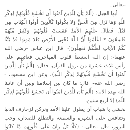
-تعالى..
أيها الجيل: {أَلَمْ يَأْنِ لِلَّذِينَ آمَنُوا أَن تَخْشَعَ قُلُوبُهُمْ لِذِكْرِ
اللَّهِ وَمَا نَزَلَ مِنَ الْحَقِّ وَلا يَكُونُوا كَالَّذِينَ أُوتُوا الْكِتَابَ مِن
قَبْلُ فَطَالَ عَلَيْهِمُ الأَمَدُ فَقَسَتْ قُلُوبُهُمْ وَكَثِيرٌ مِّنْهُمْ
فَاسِقُونَ * اعْلَمُوا أَنَّ اللَّهَ يُحْيِي الأَرْضَ بَعْدَ مَوْتِهَا قَدْ بَيَّنَّا
لَكُمُ الآيَاتِ لَعَلَّكُمْ تَعْقِلُونَ}، قال ابن عباس -رضي الله
عنهما-: إن الله استبطأ قلوب المهاجرين فعاتبهم على
رأس ثلاث عشرة من نزول القرآن، فقال: {أَلَمْ يَأْنِ لِلَّذِينَ
آمَنُوا أَن تَخْشَعَ قُلُوبُهُمْ لِذِكْرِ اللَّهِ}، وعن ابن مسعود، -
رضي الله عنه-، قال: ما كان بين إسلامنا وبين أن عاتبنا
الله بهذه الآية: {أَلَمْ يَأْنِ لِلَّذِينَ آمَنُوا أَن تَخْشَعَ قُلُوبُهُمْ لِذِكْرِ
اللَّهِ} إلا أربع سنين.
نخشى يا شباب أن يطول علينا الأمد ونركن لزخارف الدنيا
ونتنافس على الشهرة والسمعة والتطلع للصدارة وحب
البروز، قال -تعالى-: {كَلَّا بَلْ رَانَ عَلَى قُلُوبِهِم مَّا كَانُوا