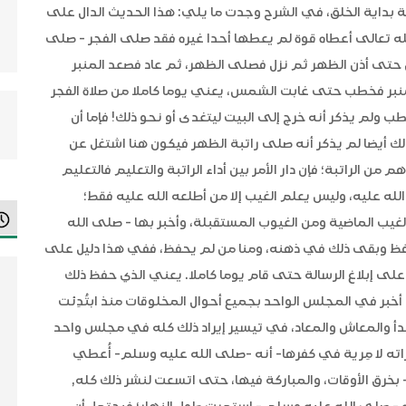
 بداية الخلق، في الشرح وجدت ما يلي: هذا الحديث الدال على
له تعالى أعطاه قوة لم يعطها أحدا غيره فقد صلى الفجر - صلى
 حتى أذن الظهر ثم نزل فصلى الظهر، ثم عاد فصعد المنبر
نبر فخطب حتى غابت الشمس، يعني يوما كاملا من صلاة الفجر
لم يذكر أنه خرج إلى البيت ليتغدى أو نحو ذلك! فإما أن
لك أيضا لم يذكر أنه صلى راتبة الظهر فيكون هنا اشتغل عن
من الراتبة؛ فإن دار الأمر بين أداء الراتبة والتعليم فالتعليم
الله عليه، وليس يعلم الغيب إلا من أطلعه الله عليه فقط؛
غيب الماضية ومن الغيوب المستقبلة، وأخبر بها - صلى الله
حفظ وبقى ذلك في ذهنه، ومنا من لم يحفظ، ففي هذا دليل على
ى إبلاغ الرسالة حتى قام يوما كاملا. يعني الذي حفظ ذلك
 أخبر في المجلس الواحد بجميع أحوال المخلوقات منذ ابتُدِئت
بدأ والمعاش والمعاد، في تيسير إيراد ذلك كله في مجلس واحد
اته لا مِرية في كفرها- أنه -صلى الله عليه وسلم- أُعطي
 بخرق الأوقات، والمباركة فيها، حتى اتسعت لنشر ذلك كله,