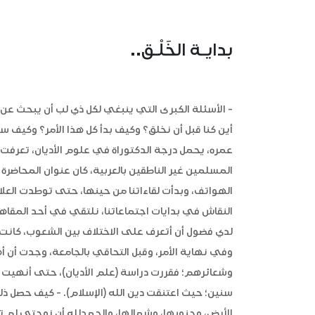
بدايـة الخَلْـق..
- الأسئلة الكبرى التي ينبغي لكل ذي لب أن يبحث عن إ
أين كنا قبل أن نخلق؟ وكيف بدأ كل هذا الأمر؟ وكي
عمره، يحمل درجة الدكتوراة في علوم الأديان، تعرفت 
المسلمين غير الناطقين بالعربية، كان عنوان المحاضرة (
الهواتف، وبدأت لقاءاتنا من حينها، حتى توطدت العل
النقاش في بدايات اجتماعاتنا، نلتقي في أحد المقاه
لدي فضول أن أتعرف على الاختلاف بين الشعوب، كانت ا
وفي نهاية الأمر، وقبل التحاقي بالجامعة، وجدت أن أ
وشعائرهم؛ فقررت دراسة (علم الأديان)، حتى أنهيت د
سنين؛ حيث اعتنقت دين الله (الإسلام). - كيف حصل ذ
الأرض، وجنوبها، وشمالها، والحمدلله أن زوجتي لم تض