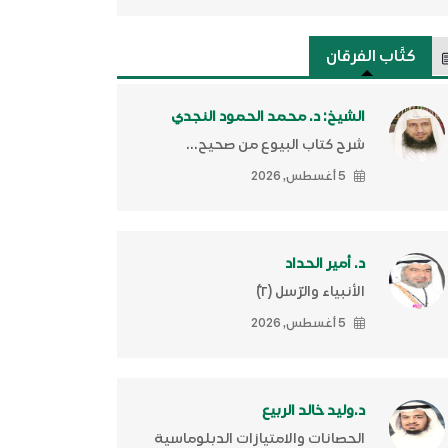
كتَّاب الفرقان
الشيخ: د. محمد الحمود النجدي
شرح كتاب البيوع من صحيح...
5 أغسطس, 2026
د. أمير الحداد
الأنبياء والرّسل (٢)ّ
5 أغسطس, 2026
د.وليد خالد الربيع
الحصانات والامتيازات الدبلوماسية