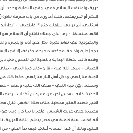
ذرية، واعتنقت الإسلام معي، وفي النهاية وجدت أن ال
البشر أو تحريفهم. كنت أحاوره، من باب معرفة نظرة (غ
أسئلتي، أم تراني تطفلت كثير؟! قاطعني: - أبدا، أبد
قالها مبتسمًا. - وما الذي جعلك تقتنع أن الإسلام هو ال
واليهودية في نقاط كثيرة، مثل خلق آدم وإبليس، والنز
تجد إجابة واضحة، محدّدة، صحيحة، دقيقة، إلا في الإسلا
وهذه كانت نقطة البداية بالنسبة لي للدخول في دين ا
الخطاب - رضي الله عنه - قال: «قام فينا النبي - صلى
الجنة منازلهم، ودخل أهل النار منازلهم، حفظ ذلك 
ومسلم، بيّن فيه النبي - صلى الله عليه وسلم - للصح
الحديث ذاته بتفصيل آخر، عن عمرو بن أخطب - رضي الل
الفجر فصعد المنبر فخطبنا حتى صلاة الظهر، فنزل فص
فخطبنا حتى غربت الشمس، فأخبرنا بما كان وبما هو كا
أنه قضى سنة كاملة في مصر يتعلم اللغة العربية. تاب
الخلق، وذلك أن هذا العلم،- أعني كيف بدأ الخلق- من 