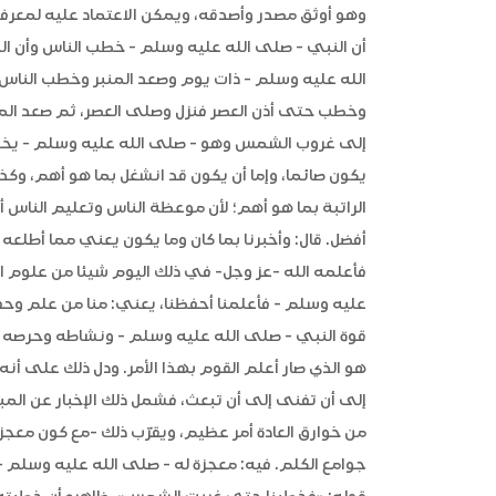
وهو أوثق مصدر وأصدقه، ويمكن الاعتماد عليه لمعرفة
أن النبي - صلى الله عليه وسلم - خطب الناس وأن ال
الله عليه وسلم - ذات يوم وصعد المنبر وخطب الناس
وخطب حتى أذن العصر فنزل وصلى العصر، ثم صعد الم
إلى غروب الشمس وهو - صلى الله عليه وسلم - يخطب و
يكون صائما، وإما أن يكون قد انشغل بما هو أهم، وكذ
الراتبة بما هو أهم؛ لأن موعظة الناس وتعليم الناس أهم 
أفضل. قال: وأخبرنا بما كان وما يكون يعني مما أطلعه 
فأعلمه الله -عز وجل- في ذلك اليوم شيئا من علوم ال
عليه وسلم - فأعلمنا أحفظنا، يعني: منا من علم و
قوة النبي - صلى الله عليه وسلم - ونشاطه وحرصه عل
هو الذي صار أعلم القوم بهذا الأمر. ودل ذلك على أنه
إلى أن تفنى إلى أن تبعث، فشمل ذلك الإخبار عن الم
من خوارق العادة أمر عظيم، ويقرّب ذلك -مع كون معجز
جوامع الكلم. فيه: معجزة له - صلى الله عليه وسلم -