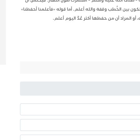
- صلى الله عليه وسلم - استمرت طول النهار؛ فيحتمل أن
ن بين الخُطب وقفة والله أعلم. أما قوله «فأعلمنا أحفظنا»
و المراد أن من حفظها أكثر عُدَّ اليوم أعلم.