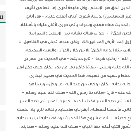
دين الحق هو الإسلام، وكل عقيدة أخرى إما أنها من تأليف
ير المسلمين) لديننا، شعرت أنني أثقلت عليه. - هل أتابع
ا، الحديث معك ممتع، وسوف يأتي دوري لأثقل عليك بالأسئلة،
دين الحقّ؟! - ابتداء، هناك تشابه بين الإسلام والنصرانية
ول إلى الأرض إلى غير ذلك، ولكن عندما تدخل في التفاصيل، لا
م، مثلا (بداية الخلق) إلا من خلال القرآن، والسنة الصحيحة،
لله. - زدني شرحا: - تابع حديثه: - في الحديث عن عمر بن
 الله عليه وسلم - مقامًا فأخبرني عن بدء الخلق حتى دخل أهل
من حفظ ونسيه من نسيه»، هذا الحديث في صحيح البخاري
ابة بداية الخلق بوحي من عند الله -عز وجل-، وربما هو
ه عنه - قال: «صلى بنا رسول الله - صلى الله عليه وسلم -
لى، ثم صعد المنبر فخطبنا حتى حضرت العصر، ثم صعد المنبر
ئن، فأعلمنا أحفظنا». أبهرني صاحبي، بإتقانه للرواية، علمت
ع حديثه: - تابعت شروح هذا الحديث بوصفه بداية لترتيب بداية
الأمور التي أعلم بها النبي - صلى الله عليه وسلم - صحابته،