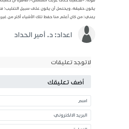
قوله: «فخطبنا حتى غربت الشمس»، ظاهره أن خطبته 
يكون حقيقة، ويحتمل أن يكون على سبيل التغليب؛ فتكو
يعني: من كان أعلم منا حفظ تلك الأشياء أكثر من غيره، أ
اعداد: د. أمير الحداد
لاتوجد تعليقات
أضف تعليقك