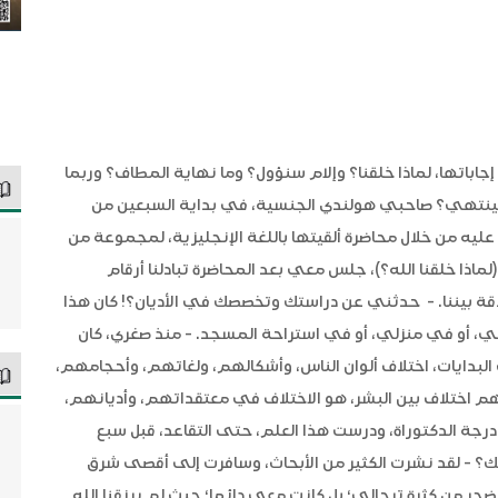
جاباتها، لماذا خلقنا؟ وإلام سنؤول؟ وما نهاية المطاف؟ وربما
ف سينتهي؟ صاحبي هولندي الجنسية، في بداية السبعين من
عليه من خلال محاضرة ألقيتها باللغة الإنجليزية، لمجموعة من
لماذا خلقنا الله؟)، جلس معي بعد المحاضرة تبادلنا أرقام
اقة بيننا. - حدثني عن دراستك وتخصصك في الأديان؟! كان هذا
ي، أو في منزلي، أو في استراحة المسجد. - منذ صغري، كان
لبدايات، اختلاف ألوان الناس، وأشكالهم، ولغاتهم، وأحجامهم،
هم اختلاف بين البشر، هو الاختلاف في معتقداتهم، وأديانهم،
رجة الدكتوراة، ودرست هذا العلم، حتى التقاعد، قبل سبع
لك؟ - لقد نشرت الكثير من الأبحاث، وسافرت إلى أقصى شرق
جر من كثرة ترحالي؛ بل كانت معي دائما؛ حيث لم يرزقنا الله