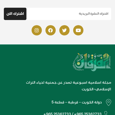
مجلة اسلامية اسبوعية تصدر عن جمعية احياء التراث
الإسلامي-الكويت
دولة الكويت - قرطبة - قطعة 5
+965 25362733 / +965 25362733