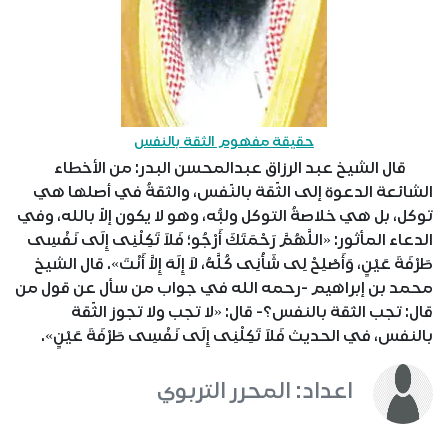
حقيقة مفهوم الثقة بالنفس
قال الشيخ عبد الرزاق عبدالمحسن البدر: من الأخطاء
الشائعة الدعوة إلى الثّقة بالنّفس، والثقةُ في أصلها هي
توكل، بل هي خلاصةُ التوكل ولبُّه، وهو لا يكون إلاّ بالله، وفي
الدعاء المأثور: «اللَّهُمَّ رَحْمَتَكَ أَرْجُو؛ فَلاَ تَكِلْنِى إِلَى نَفْسِى
طَرْفَةَ عَيْنٍ، وَأَصْلِحْ لِى شَأْنِى كُلَّهُ، لاَ إِلَهَ إِلاَّ أَنْتَ». قال الشيخ
محمد بن إبراهيم -رحمه الله في جواب من سأل عن قول من
قال: تجب الثقة بالنفس؟- قال: «لا تجب ولا تجوز الثّقة
بالنفس، في الحديث فَلاَ تَكِلْنِى إِلَى نَفْسِى طَرْفَةَ عَيْنٍ».
اعداد: المحرر التربوي