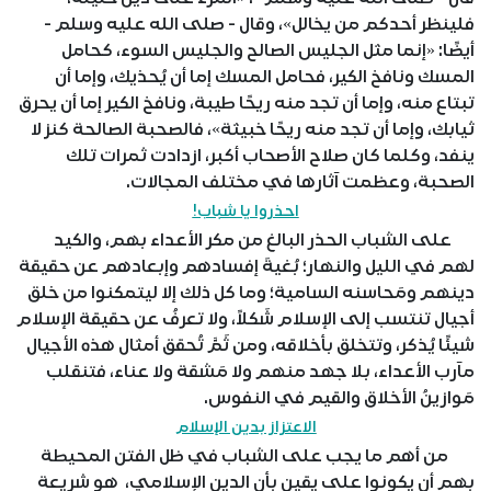
فلينظر أحدكم من يخالل»، وقال - صلى الله عليه وسلم -
أيضًا: «إنما مثل الجليس الصالح والجليس السوء، كحامل
المسك ونافخ الكير، فحامل المسك إما أن يُحذيك، وإما أن
تبتاع منه، وإما أن تجد منه ريحًا طيبة، ونافخ الكير إما أن يحرق
ثيابك، وإما أن تجد منه ريحًا خبيثة»، فالصحبة الصالحة كنز لا
ينفد، وكلما كان صلاح الأصحاب أكبر، ازدادت ثمرات تلك
الصحبة، وعظمت آثارها في مختلف المجالات.
احذروا يا شباب!
على الشباب الحذر البالغ من مكر الأعداء بهم، والكيد
لهم في الليل والنهار؛ بُغيةَ إفسادهم وإبعادهم عن حقيقة
دينهم ومَحاسنه السامية؛ وما كل ذلك إلا ليتمكنوا من خلق
أجيال تنتسب إلى الإسلام شَكلاً، ولا تعرفُ عن حقيقة الإسلام
شيئًا يُذكر، وتتخلق بأخلاقه، ومن ثَمَّ تُحقق أمثال هذه الأجيال
مآرب الأعداء، بلا جهد منهم ولا مَشقة ولا عناء، فتنقلب
مَوازينُ الأخلاق والقيم في النفوس.
الاعتزاز بدين الإسلام
من أهم ما يجب على الشباب في ظل الفتن المحيطة
بهم أن يكونوا على يقين بأن الدين الإسلامي، هو شريعة