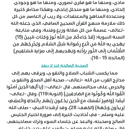
مادي، ومنها ما هو فكري تصوري، ومنها ما هو وجودي
إلحادي، ومنها ما هو متحلل إباحي، وهكذا مخاطر كثيرة
ومتعددة المناهج والمعتقدات، ولا ريب أن العاصم من كل
ذلك ملازمة منهج القرآن الصحيح الصافي، الذي جعله الله
-تعالى- عصمةً من كل ضلالة وزيغ وفتنة، وفي متابعة
السنة النبوية: {قَدْ جَاءَكُمْ مِنَ اللَّهِ نُورٌ وَكِتَابٌ مُبِينٌ (15)
يَهْدِي بِهِ اللَّهُ مَنِ اتَّبَعَ رِضْوَانَهُ سُبُلَ السَّلَامِ وَيُخْرِجُهُمْ مِنَ
الظُّلُمَاتِ إِلَى النُّورِ بِإِذْنِهِ وَيَهْدِيهِمْ إِلَى صِرَاطٍ مُسْتَقِيمٍ}
(المائدة: 15 - 16).
الصحبة الصالحة كنز لا ينفد
مما يكسب الشباب الصلاح والتقوى، ويرقى بهم إلى
مدارج القرب من الله -تعالى-، صحبة أهل الصدق والتقوى
والحرص على مجالستهم، قال -تعالى-: {يَا أَيُّهَا الَّذِينَ آمَنُوا
اتَّقُوا اللَّهَ وَكُونُوا مَعَ الصَّادِقِينَ} (التوبة:119)، وقال -تعالى-
أيضًا: {وَاصْبِرْ نَفْسَكَ مَعَ الَّذِينَ يَدْعُونَ رَبَّهُمْ بِالْغَدَاةِ وَالْعَشِيِّ
يُرِيدُونَ وَجْهَهُ} (الكهف: 28)، وقد أرشدنا النبي - صلى الله
عليه وسلم - في أحاديث كثيرة إلى ضرورة اختيار الجليس
الصالح وصحبته، والبعد عن جلساء السوء وترك مصاحبتهم،
قال - صلى الله عليه وسلم -: «المرء على دين خليله،