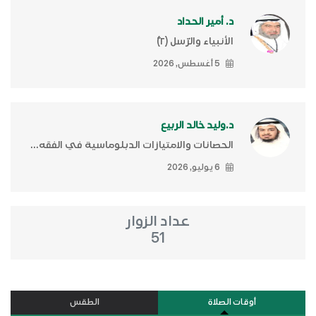
د. أمير الحداد
الأنبياء والرّسل (٢)ّ
5 أغسطس, 2026
د.وليد خالد الربيع
الحصانات والامتيازات الدبلوماسية في الفقه...
6 يوليو, 2026
عداد الزوار
51
أوقات الصلاة
الطقس