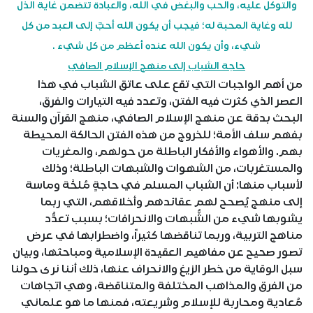
والتوكل عليه، والحب والبغض في الله، والعبادة تتضمن غاية الذل
لله وغاية المحبة له؛ فيجب أن يكون الله أحبَّ إلى العبد من كل
شيء، وأن يكون الله عنده أعظم من كل شيء .
حاجة الشباب إلى منهج الإسلام الصافي
من أهم الواجبات التي تقع على عاتق الشباب في هذا
العصر الذي كثرت فيه الفتن، وتعدد فيه التيارات والفرق،
البحث بدقة عن منهج الإسلام الصافي، منهج القرآن والسنة
بفهم سلف الأمة؛ للخروج من هذه الفتن الحالكة المحيطة
بهم. والأهواء والأفكار الباطلة من حولهم، والمغريات
والمستغربات، من الشهوات والشبهات الباطلة؛ وذلك
لأسباب منها: أن الشباب المسلم في حاجةٍ مُلحَّة وماسة
إلى منهج يُصحح لهم عقائدهم وأخلاقهم، التي ربما
يشوبها شيء من الشُّبهات والانحرافات؛ بسبب تعدُّد
مناهج التربية، وربما تناقضها كثيراً، واضطرابها في عرض
تصور صحيح عن مفاهيم العقيدة الإسلامية ومباحثها، وبيان
سبل الوقاية من خطر الزيغ والانحراف عنها، ذلك أننا نرى حولنا
من الفرق والمذاهب المختلفة والمتناقضة، وهي اتجاهات
مُعادية ومحاربة للإسلام وشريعته، فمنها ما هو علماني