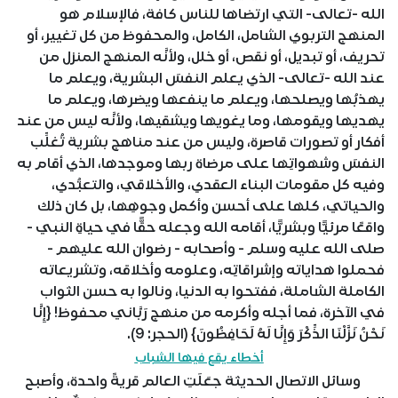
الله -تعالى- التي ارتضاها للناس كافة، فالإسلام هو
المنهج التربوي الشامل، الكامل، والمحفوظ من كل تغيير، أو
تحريف، أو تبديل، أو نقص، أو خلل، ولأنَّه المنهج المنزل من
عند الله -تعالى- الذي يعلم النفسَ البشرية، ويعلم ما
يهذبُها ويصلحها، ويعلم ما ينفعها ويضرها، ويعلم ما
يهديها ويقومها، وما يغويها ويشقيها، ولأنَّه ليس من عند
أفكار أو تصورات قاصرة، وليس من عند مناهج بشرية تُغلِّب
النفسَ وشهواتِها على مرضاة ربها وموجدها، الذي أقام به
وفيه كل مقومات البناء العقدي، والأخلاقي، والتعبُّدي،
والحياتي، كلها على أحسن وأكمل وجوهِها، بل كان ذلك
واقعًا مرئيًّا وبشريًّا، أقامه الله وجعله حقًّا في حياةِ النبي -
صلى الله عليه وسلم - وأصحابه - رضوان الله عليهم -
فحملوا هداياته وإشراقاتِه، وعلومه وأخلاقه، وتشريعاته
الكاملة الشاملة، ففتحوا به الدنيا، ونالوا به حسن الثواب
في الآخرة، فما أجله وأكرمه من منهج رَبَّاني محفوظ! {إِنَّا
نَحْنُ نَزَّلْنَا الذِّكْرَ وَإِنَّا لَهُ لَحَافِظُونَ} (الحجر: 9).
أخطاء يقع فيها الشباب
وسائل الاتصال الحديثة جعَلَتِ العالم قريةً واحدة، وأصبح