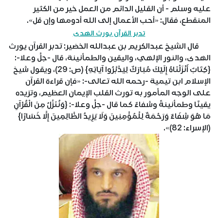
عليه وسلم - أن القليل الدائم من العمل خير من الكثير
المنقطع، فقال: «أحب الأعمال إلى الله أدومها وإن قل».
تدبر القرآن يورث الهدى
قال الشيخ عبدالكريم بن عبدالله الخضير: تدبر القرآن يورث
الهدى، والنور الإلهي، واليقين والطمأنينة، قال -جلَّ وعلا-:
{كِتَابٌ أَنْزَلْنَاهُ إِلَيْكَ مُبَارَكٌ لِيَدَّبَّرُوا آيَاتِهِ} (ص: 29)، ويقول شيخ
الإسلام ابن تيمية -رحمه الله تعالى-: «فإن قراءة القرآن
على الوجه المأمور به تورث القلب الإيمان العظيم، وتزيده
يقينًا وطمأنينةً وشفاءً كما قال -جلَّ وعلا-: {وَنُنَزِّلُ مِنَ الْقُرْآنِ
مَا هُوَ شِفَاءٌ وَرَحْمَةٌ لِلْمُؤْمِنِينَ وَلَا يَزِيدُ الظَّالِمِينَ إِلَّا خَسَارًا}
(الإسراء: 82)».