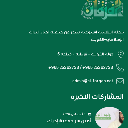
مجلة اسلامية اسبوعية تصدر عن جمعية احياء التراث
الإسلامي-الكويت
دولة الكويت - قرطبة - قطعة 5
+965 25362733 / +965 25362733
admin@al-forqan.net
المشاركات الاخيره
5 أغسطس، 2026
أمين سر جمعية إحياء.