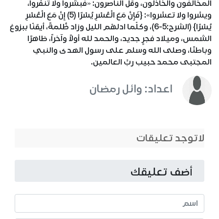
المخالفون والخَاذلون، وقلّ الناصرون: «فبشِّروا ولا تنفِّروا،
ويسِّروا ولا تعسِّروا»: {فَإِنَّ مَعَ الْعُسْرِ يُسْرًا (5) إِنَّ مَعَ الْعُسْرِ
يُسْرًا} (الشرح:5-6)، وكلّما ادلهّم الليل وزاد ظُلمةً، أيقنّا ببزوغ
الشمس، وميلاد فجرٍ جديد، والحمد لله أولاً وآخراً، ظاهرًا
وباطنًا، وصلى الله وسلم على رسول الهدى والنبي
المجتبى محمد حبيب ربِّ العالمين.
اعداد: وائل رمضان
لاتوجد تعليقات
أضف تعليقك