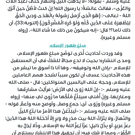
عليه وسلم - بقوله: «لا يذهَبُ الليلُ والنَّهارُ حتى تُعْبَدَ اللاَّتُ
والعُزَّى»، فقالتْ عائشةُ: يا رسولَ اللهِ! إنْ كنتُ لأظُنُّ حينَ أَنْزَلَ
اللهُ - تعالى-: {هُوَ الَّذِي أَرْسَلَ رَسُولَهُ بِالْهُدَى وَدِينِ الْحَقِّ
لِيُظْهِرَهُ عَلَى الدِّينِ كُلِّهِ وَلَوْ كَرِهَ الْمُشْرِكُونَ} (التوبة:33)، أن
ذلك تاما؟! قال: «إنه سَيكونُ مِن ذلك مَا شَاءَ اللهُ». (رواه
مسلم وغيره).
مبلغ ظهور الإسلام
وقد وردت أحاديث أُخرى توضِّح مبلغ ظهور الإسلام،
ومدى انتشاره؛ بحيث لا تدع مجالاً للشكِّ في أن المستقبل
للإسلام -بإذن الله وتوفيقه-، وها أنا ذا أسوق ما تيسَّر من
هذه الأحاديث؛ عسى أن تكون سبباً لشحذ همم العاملين
للإسلام، وحجة على اليائسين المتواكلين: قال - صلى الله
عليه وسلم -: «إنَّ اللهَ زَوَىَ لِيَ الأرْضَ؛ فرأَيْتُ مشارِقَها
ومغارِبَها، وإِنَّ أُمَّتي سيبْلُغُ مُلْكُها ما زُوِيَ لي مِنها» (رواه
مسلم وغيره) وزَوَى أي: جمعَ وضمَّ. وأوضح منه وأعمُّ قوله -
صلى الله عليه وسلم -: «لَيَبْلُغَنَّ هذا الأمرُ ما بَلَغَ الليلُ
والنَّهارُ، ولا يَتْرُكُ اللهُ بيتَ مَدَرٍ ولا وَبَرٍ إلاَّ أَدْخَلَهُ اللهُ هذا الدِّينَ؛
بعزِّ عزيزٍ، أو بِذُلِّ ذليلٍ؛ عزّاً يُعِزُّ اللهُ بهِ الإسلامَ، وذُلا يُذِلُّ بهِ
الكُفْرَ»، ومما لا شك فيه: أن تحقيق هذا الانتشار يستلزم أن