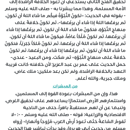
تحقيق الفتح الثاني يستدعي أن تعود الخلافة الراشدة إلى
الأمة المسلمة. وهذا مما يبشرنا به - صلى الله عليه وسلم
- بقوله في الحديث: «تكونُ النُّبُوَّةُ فيكُم ما شاءَ اللهُ أن تَكونَ،
ثم يرفعُها اللهُ إذا شاء أن يرفَعَها-، ثم تكونُ خلافةٌ على
مِنهاجِ النُّبُوَّةِ، فتكونُ ما شاء اللهُ أن تكونَ، ثم يرفَعُها إذا شاء
أن يرفَعَها، ثم تكونُ مُلْكاً عاضّاً، فيكونُ ما شاءَ اللهُ أن تَكونَ،
ثم يرفَعُها إذا شاء اللهُ أن يرفَعَها، ثم تكونُ مُلكاً جَبْريّاً، فتكونُ
ما شاء اللهُ أن تكونَ، ثم يرفَعُها إذا شاء أن يرفَعَها، ثم تكونُ
خلافةٌ على منهاجِ النُّبُوَّةِ» ثم سَكَتَ. ومن البعيد - عندي-
حمل الحديث على عمر بن عبد العزيز؛ لأن خلافته كانت قريبة
العهد بالخلافة الراشدة، ولم تكن بعد ملكين: ملك عاض،
وملك جبرية، والله أعلم.
من المبشرات
هذا، وإن من المبشرات بعودة القوة إلى المسلمين،
واستثمارهم الأرض استثمارًا يساعدهم على تحقيق الغرض،
وتنبئ عن أن لهم مستقبلاً باهراً، حتى من الناحية
الاقتصادية والزراعية: قوله - صلى الله عليه وسلم - -: «لا
تَقومُ السَّاعَةُ حَتَّى تَعودَ أَرضُ العَربِ مُرُوجاً وأنهارا» (رواه
مسلم من حديث أبي هريرة)، وقد بدأت تباشير هذا الحديث