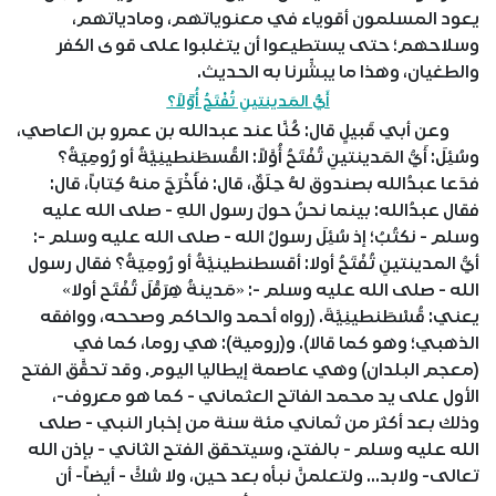
يعود المسلمون أقوياء في معنوياتهم، ومادياتهم،
وسلاحهم؛ حتى يستطيعوا أن يتغلبوا على قوى الكفر
والطغيان، وهذا ما يبشِّرنا به الحديث.
أَيُّ المَدينتينِ تُفْتَحُ أُوَّلاً؟
وعن أبي قَبيلٍ قال: كُنَّا عند عبدالله بن عمرو بن العاصي،
وسُئِلَ: أَيُّ المَدينتينِ تُفْتَحُ أُوَّلاً: القُسطَنطينِيَّةُ أو رُومِيَةُ؟
فدَعا عبدُالله بصندوق لهُ حِلَقٌ، قال: فأَخْرَجَ منهُ كِتاباً، قال:
فقال عبدُالله: بينما نحنُ حولَ رسول اللهِ - صلى الله عليه
وسلم - نكتُبُ؛ إذ سُئِلَ رسولُ الله - صلى الله عليه وسلم -:
أيُّ المدينتينِ تُفْتَحُ أولا: أقسطنطينيَّةُ أو رُومِيَةُ؟ فقال رسول
الله - صلى الله عليه وسلم -: «مَدينةُ هِرَقْلَ تُفْتَح أولا»
يعني: قُسْطَنطينِيَّةَ. (رواه أحمد والحاكم وصححه، ووافقه
الذهبي؛ وهو كما قالا). و(رومية): هي روما، كما في
(معجم البلدان) وهي عاصمة إيطاليا اليوم. وقد تحقَّق الفتح
الأول على يد محمد الفاتح العثماني - كما هو معروف-،
وذلك بعد أكثر من ثماني مئة سنة من إخبار النبي - صلى
الله عليه وسلم - بالفتح، وسيتحقق الفتح الثاني - بإذن الله
تعالى- ولابد... ولتعلمنَّ نبأه بعد حين، ولا شكَّ - أيضاً- أن