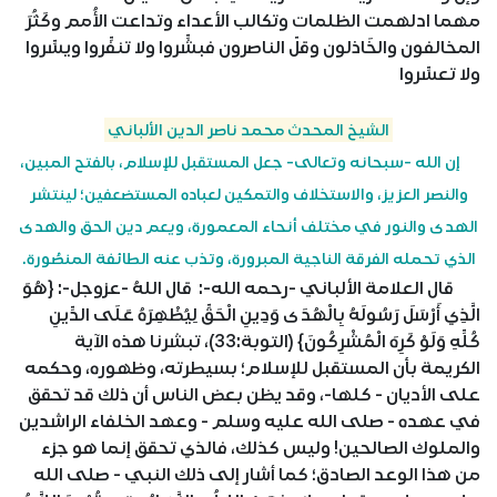
مهما ادلهمت الظلمات وتكالب الأعداء وتداعت الأُمم وكَثُرَ
المخالفون والخَاذلون وقلّ الناصرون فبشِّروا ولا تنفِّروا ويسِّروا
ولا تعسِّروا
الشيخ المحدث محمد ناصر الدين الألباني
إن الله -سبحانه وتعالى- جعل المستقبل للإسلام، بالفتح المبين،
والنصر العزيز، والاستخلاف والتمكين لعباده المستضعفين؛ لينتشر
الهدى والنور في مختلف أنحاء المعمورة، ويعم دين الحق والهدى
الذي تحمله الفرقة الناجية المبرورة، وتذب عنه الطائفة المنصُورة.
قال العلامة الألباني -رحمه الله-: قال اللهُ -عزوجل-: {هُوَ
الَّذِي أَرْسَلَ رَسُولَهُ بِالْهُدَى وَدِينِ الْحَقِّ لِيُظْهِرَهُ عَلَى الدِّينِ
كُلِّهِ وَلَوْ كَرِهَ الْمُشْرِكُونَ} (التوبة:33)، تبشرنا هذه الآية
الكريمة بأن المستقبل للإسلام؛ بسيطرته، وظهوره، وحكمه
على الأديان - كلها-، وقد يظن بعض الناس أن ذلك قد تحقق
في عهده - صلى الله عليه وسلم - وعهد الخلفاء الراشدين
والملوك الصالحين! وليس كذلك، فالذي تحقق إنما هو جزء
من هذا الوعد الصادق؛ كما أشار إلى ذلك النبي - صلى الله