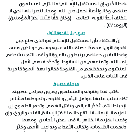
لهذا الدِّين، إنّ المستقبل للإسلام؛ ما التزم المسلمون
دينهم، وكانوا أهلاً لحمل دين الله، ومحلا لنصر الله، الذي لا
يتخلف أبداً؛ لقوله -تعالى-: {وَكَانَ حَقًّا عَلَيْنَا نَصْرُ الْمُؤْمِنِينَ}
(الروم: ٤٧) .
صنع جيل القدوة الأول
إنّ الاعتقاد بأن المستقبل للإسلام هو الذي صنع جيل
القدوة الأول: محمدًا - صلى الله عليه وسلم - والذين معه،
وهذا اليقين جعلهم يرتبطون بالعروة الوثقى التي تشدهم
إلى الله، وتمنعهم من السقوط، وتُجدِّد فيهم الأمل
المنشود، وتحفظهم من القنوط؛ فكانوا بهذا أنموذجًا فريدًا
في الثبات على الدِّين.
مرحلة عصيبة
نكتب هذا ونقوله والمسلمون يمرون بمراحل عصيبة،
تكاد تغلب عليها عوامل اليأس والقنوط، وتحوطها مشاعر
الإحباط التي تُخدِّر العزائم، وتقتل الهمم، وتدمر الطموح، إنّ
الهزيمة الإيمانية لا تقع طالما عَمَرَ الإسلامُ القلبَ والروحَ، وإن
وقعت الهزيمة الظاهرية في بعض الأحايين، ومهما
ادلهمت الظلمات، وتكالب الأعداء، وتداعت الأُمم، وكَثُرَ