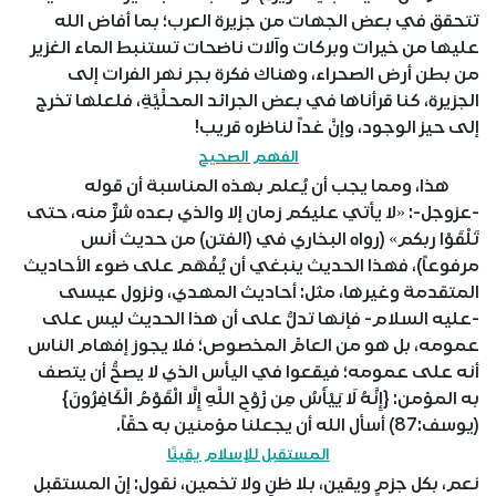
تتحقق في بعض الجهات من جزيرة العرب؛ بما أفاض الله
عليها من خيرات وبركات وآلات ناضحات تستنبط الماء الغزير
من بطن أرض الصحراء، وهناك فكرة بجر نهر الفرات إلى
الجزيرة، كنا قرأناها في بعض الجرائد المحلِّيَّةِ، فلعلها تخرج
إلى حيز الوجود، وإنَّ غداً لناظره قريب!
الفهم الصحيح
هذا، ومما يجب أن يُعلم بهذه المناسبة أن قوله
-عزوجل-: «لا يأتي عليكم زمان إلا والذي بعده شرٌّ منه، حتى
تَلْقَوْا ربكم» (رواه البخاري في (الفتن) من حديث أنس
مرفوعاً)، فهذا الحديث ينبغي أن يُفْهَم على ضوء الأحاديث
المتقدمة وغيرها، مثل: أحاديث المهدي، ونزول عيسى
-عليه السلام- فإنها تدلُّ على أن هذا الحديث ليس على
عمومه، بل هو من العامِّ المخصوص؛ فلا يجوز إفهام الناس
أنه على عمومه؛ فيقعوا في اليأس الذي لا يصحُّ أن يتصف
به المؤمن: {إِنَّهُ لَا يَيْأَسُ مِن رَّوْحِ اللَّهِ إِلَّا الْقَوْمُ الْكَافِرُونَ}
(يوسف:87) أسأل الله أن يجعلنا مؤمنين به حقّاً.
المستقبل للإسلام يقينًا
نعم، بكل جزمٍ ويقين، بلا ظنٍ ولا تخمين، نقول: إنّ المستقبل